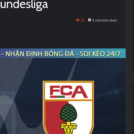
undesliga
22
4 minutes read