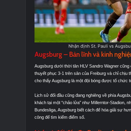
Nhận định St. Pauli vs Augsb
Augsburg – Bản lĩnh và kinh nghi
Augsburg dưới thời tân HLV Sandro Wagner cũng c
thuyết phục 3-1 trên sân của Freiburg và chỉ chịu
cho thấy Augsburg là một đội bóng được tổ chức tốt
Lịch sử đối đầu cũng đang nghiêng về phía Augsbur
khách tại một “chảo lửa” như Millerntor-Stadion, n
Bundesliga, Augsburg biết cách để hóa giải sự h
công để tìm kiếm điểm số.