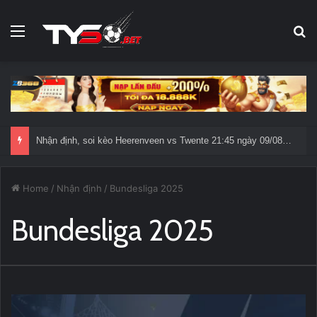
Menu
Se
Nhận định, soi kèo Heerenveen vs Twente 21:45 ngày 09/08/2026: Sức nóng Abe Lenstra
Home
/
Nhận định
/
Bundesliga 2025
Bundesliga 2025