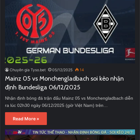
Chuyên gia Tyso.bet
05/12/2025
14
Mainz 05 vs Monchengladbach soi kèo nhận
định Bundesliga 06/12/2025
Nhận định bóng đá trận đấu Mainz 05 vs Monchengladbach diễn
ra lúc 02h30 ngày 06/12/2025 (giờ Việt Nam) trên…
Read More »