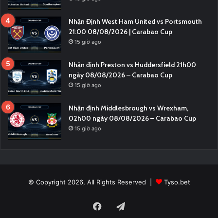
Nhận Định West Ham United vs Portsmouth
21:00 08/08/2026 | Carabao Cup
15 giờ ago
Nhận định Preston vs Huddersfield 21h00
ngày 08/08/2026 – Carabao Cup
15 giờ ago
Nhận định Middlesbrough vs Wrexham,
02h00 ngày 08/08/2026 – Carabao Cup
15 giờ ago
© Copyright 2026, All Rights Reserved |
Tyso.bet
Facebook
Telegram