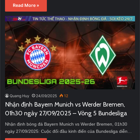
Read More »
Quang Huy
24/09/2025
12
Nhận định Bayern Munich vs Werder Bremen,
01h30 ngày 27/09/2025 – Vòng 5 Bundesliga
Nhận định bóng đá Bayern Munich vs Werder Bremen, 01h30
ngày 27/09/2025: Cuộc đối đầu kinh điển của Bundesliga diễn…