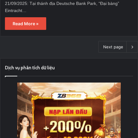
21/09/2025: Tại thánh địa Deutsche Bank Park, “Đại bàng”
Eintracht…
Read More »
Next page
Dịch vụ phân tích dữ liệu