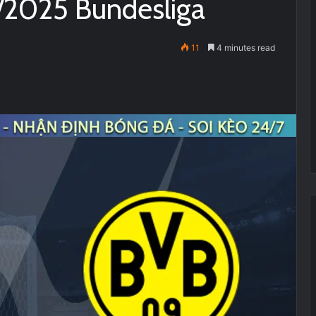
2025 Bundesliga
11
4 minutes read