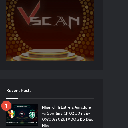
Recent Posts
Nhận định Estrela Amadora
vs Sporting CP 02:30 ngày
09/08/2026 | VĐQG Bồ Đào
Nha