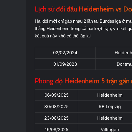
Lịch sử đối đầu Heidenheim vs D
Hai đội mới chỉ gặp nhau 2 lần tại Bundesliga ở m
thắng Heidenheim trong cả hai lượt trận, với kết qu
kết quả này khó có thể lặp lại.
02/02/2024
Heiden
01/09/2023
Dortm
Phong độ Heidenheim 5 trận gần 
06/09/2025
Heidenheim
30/08/2025
RB Leipzig
23/08/2025
Heidenheim
16/08/2025
Villingen