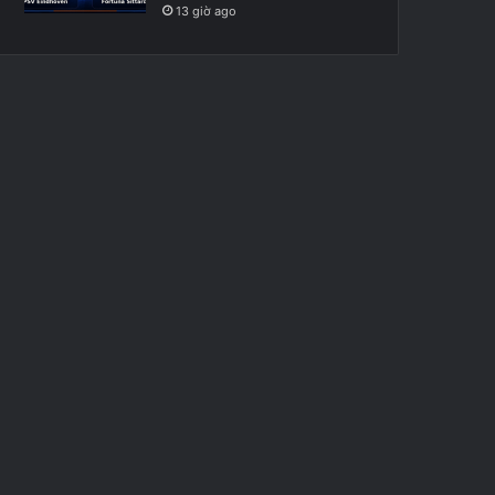
13 giờ ago