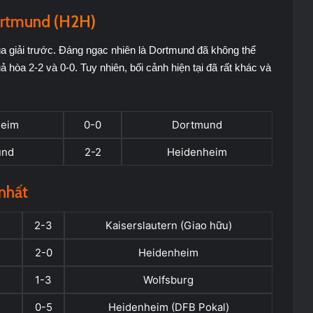
ortmund (H2H)
ùa giải trước. Đáng ngạc nhiên là Dortmund đã không thể
ả hòa 2-2 và 0-0. Tuy nhiên, bối cảnh hiện tại đã rất khác và
heim
0-0
Dortmund
und
2-2
Heidenheim
nhất
2-3
Kaiserslautern (Giao hữu)
2-0
Heidenheim
1-3
Wolfsburg
0-5
Heidenheim (DFB Pokal)