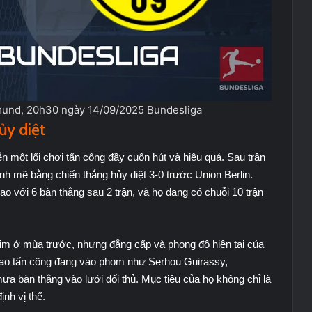
und, 20h30 ngày 14/09/2025 Bundesliga
ủy diệt
 một lối chơi tấn công đầy cuốn hút và hiệu quả. Sau trận
mạnh mẽ bằng chiến thắng hủy diệt 3-0 trước Union Berlin.
với 6 bàn thắng sau 2 trận, và họ đang có chuỗi 10 trận
eim ở mùa trước, nhưng đẳng cấp và phong độ hiện tại của
 sao tấn công đang vào phom như Serhou Guirassy,
a bàn thắng vào lưới đối thủ. Mục tiêu của họ không chỉ là
nh vị thế.