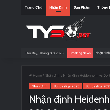
Trang Chủ
Nhận Định
Sản Phẩm
Thông 
Nhận định
Thứ Bảy, Tháng 8 8 2026
Breaking News
Home
/
Nhận định
/
Nhận định Heidenheim vs Dor
Nhận định
Bundesliga 2025
Bundesliga 202
Nhận định Heidenh