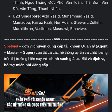
Thịnh, Ngọc Thắng, Đức Phú, Văn Toàn, Thái Sơn, Văn
Đô, Văn Tùng, Thanh Nhàn.
U23 Singapore:
Aizil Yazid, Muhammad Yazid,
Mamadou, Fairuz Fazli, Nur Adam, Stewart, Zulkifli,
Muralithran, Vasileios, Masnawi, Emaviwe.
============================ &&& ===========================
Sbetviet
– đơn vị
chuyên cung cấp tài khoản Quản lý (Agent
– Master – Super)
của tất cả các hệ thống uy tín và chất lượng
trên thị trường hiện nay với
chính sách giá ưu đãi và dịch vụ
hỗ trợ miễn phí đẳng cấp
.