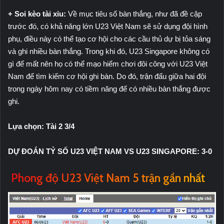
+ Soi kèo tài xỉu:
Về mục tiêu số bàn thắng, như đã đề cập
trước đó, có khả năng lớn U23 Việt Nam sẽ sử dụng đội hình
phụ, điều này có thể tạo cơ hội cho các cầu thủ dự bị tỏa sáng
và ghi nhiều bàn thắng. Trong khi đó, U23 Singapore không có
gì để mất nên họ có thể mạo hiểm chơi đôi công với U23 Việt
Nam để tìm kiếm cơ hội ghi bàn. Do đó, trận đấu giữa hai đội
trong ngày hôm nay có tiềm năng để có nhiều bàn thắng được
ghi.
Lựa chọn: Tài 2 3/4
DỰ ĐOÁN TỶ SỐ U23 VIỆT NAM VS U23 SINGAPORE: 3-0
Phong độ U23 Việt Nam 5 trận gần nhất