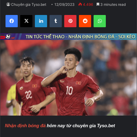
Chuyên gia Tyso.bet
12/09/2023
4.496
3 minutes read
Facebook
X
LinkedIn
Tumblr
Pinterest
Reddit
WhatsApp
Nhận định bóng đá
hôm nay từ chuyên gia Tyso.bet