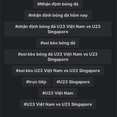
Nhận định bóng đá
nhận định bóng đá hôm nay
nhận định bóng đá U23 Việt Nam vs U23
Singapore
soi kèo bóng đá
soi kèo bóng đá U23 Việt Nam vs U23
Singapore
soi kèo U23 Việt Nam vs U23 Singapore
trực tiếp
U23 Singapore
U23 Việt Nam
U23 Việt Nam vs U23 Singapore