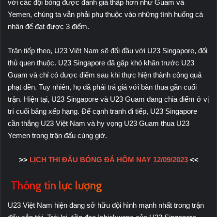
với các đội bóng được đánh giá thấp hơn như Guam và
Yemen, chúng ta vẫn phải phụ thuộc vào những tình huống cá
nhân để đạt được 3 điểm.
Trận tiếp theo, U23 Việt Nam sẽ đối đầu với U23 Singapore, đối
thủ quen thuộc. U23 Singapore đã gặp khó khăn trước U23
Guam và chỉ có được điểm sau khi thực hiện thành công quả
phạt đền. Tuy nhiên, họ đã phải trả giá với bàn thua gần cuối
trận. Hiện tại, U23 Singapore và U23 Guam đang chia điểm ở vị
trí cuối bảng xếp hạng. Để cạnh tranh đi tiếp, U23 Singapore
cần thắng U23 Việt Nam và hy vọng U23 Guam thua U23
Yemen trong trận đấu cùng giờ.
>>
LỊCH THI ĐẤU BÓNG ĐÁ HÔM NAY 12/09/2023
<<
Thông tin lực lượng
U23 Việt Nam hiện đang sở hữu đội hình mạnh nhất trong trận