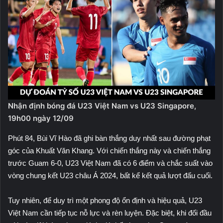
Nhận định bóng đá U23 Việt Nam vs U23 Singapore,
19h00 ngày 12/09
Phút 84, Bùi Vĩ Hào đã ghi bàn thắng duy nhất sau đường phạt
góc của Khuất Văn Khang. Với chiến thắng này và chiến thắng
trước Guam 6-0, U23 Việt Nam đã có 6 điểm và chắc suất vào
vòng chung kết U23 châu Á 2024, bất kể kết quả lượt đấu cuối.
Tuy nhiên, để duy trì một phong độ ổn định và hiệu quả, U23
Việt Nam cần tiếp tục nỗ lực và rèn luyện. Đặc biệt, khi đối đầu