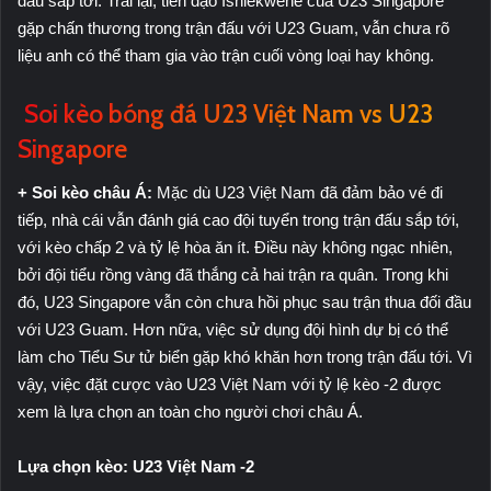
đấu sắp tới. Trái lại, tiền đạo Ishiekwene của U23 Singapore
gặp chấn thương trong trận đấu với U23 Guam, vẫn chưa rõ
liệu anh có thể tham gia vào trận cuối vòng loại hay không.
Soi kèo bóng đá U23 Việt Nam vs U23
Singapore
+ Soi kèo châu Á:
Mặc dù U23 Việt Nam đã đảm bảo vé đi
tiếp, nhà cái vẫn đánh giá cao đội tuyển trong trận đấu sắp tới,
với kèo chấp 2 và tỷ lệ hòa ăn ít. Điều này không ngạc nhiên,
bởi đội tiểu rồng vàng đã thắng cả hai trận ra quân. Trong khi
đó, U23 Singapore vẫn còn chưa hồi phục sau trận thua đối đầu
với U23 Guam. Hơn nữa, việc sử dụng đội hình dự bị có thể
làm cho Tiểu Sư tử biển gặp khó khăn hơn trong trận đấu tới. Vì
vậy, việc đặt cược vào U23 Việt Nam với tỷ lệ kèo -2 được
xem là lựa chọn an toàn cho người chơi châu Á.
Lựa chọn kèo: U23 Việt Nam -2