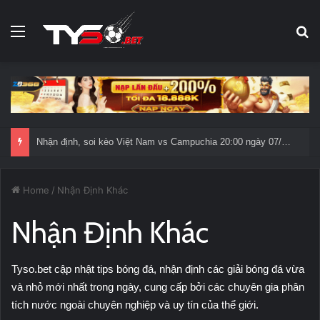
Menu
Se
Nhận định, soi kèo Việt Nam vs Campuchia 20:00 ngày 07/08/2026
Home
/
Nhận Định Khác
Nhận Định Khác
Tyso.bet cập nhật tips bóng đá, nhận định các giải bóng đá vừa
và nhỏ mới nhất trong ngày, cung cấp bởi các chuyên gia phân
tích nước ngoài chuyên nghiệp và uy tín của thể giới.