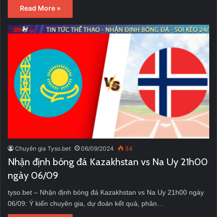
Read More »
Chuyên gia Tyso.bet
06/09/2024
34
Nhận định bóng đá Kazakhstan vs Na Uy 21h00
ngày 06/09
tyso.bet – Nhận định bóng đá Kazakhstan vs Na Uy 21h00 ngày
06/09: Ý kiến chuyên gia, dự đoán kết quả, phân…