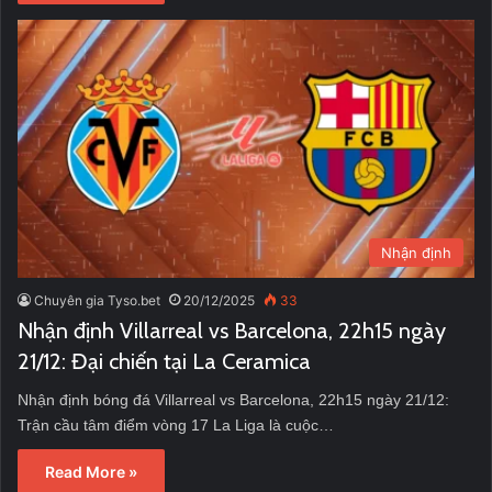
Nhận định
Chuyên gia Tyso.bet
20/12/2025
33
Nhận định Villarreal vs Barcelona, 22h15 ngày
21/12: Đại chiến tại La Ceramica
Nhận định bóng đá Villarreal vs Barcelona, 22h15 ngày 21/12:
Trận cầu tâm điểm vòng 17 La Liga là cuộc…
Read More »