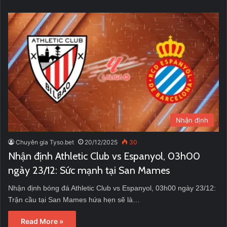
Nhận định
Chuyên gia Tyso.bet
20/12/2025
30
Nhận định Athletic Club vs Espanyol, 03h00
ngày 23/12: Sức mạnh tại San Mames
Nhận định bóng đá Athletic Club vs Espanyol, 03h00 ngày 23/12:
Trận cầu tại San Mames hứa hẹn sẽ là…
Read More »