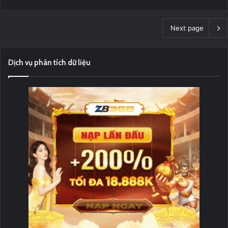
Next page
Dịch vụ phân tích dữ liệu