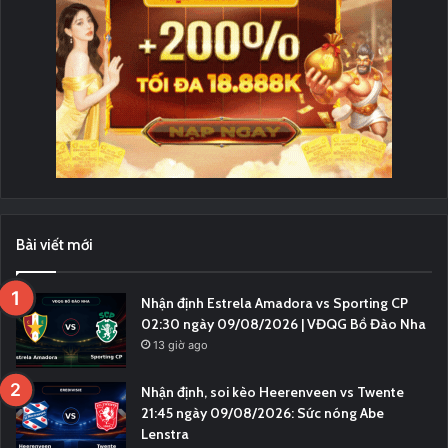
Bài viết mới
Nhận định Estrela Amadora vs Sporting CP
02:30 ngày 09/08/2026 | VĐQG Bồ Đào Nha
13 giờ ago
Nhận định, soi kèo Heerenveen vs Twente
21:45 ngày 09/08/2026: Sức nóng Abe
Lenstra