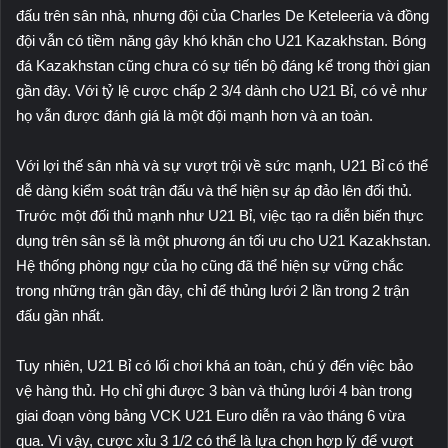
đấu trên sân nhà, nhưng đội của Charles De Keteleeria và đồng
đội vẫn có tiềm năng gây khó khăn cho U21 Kazakhstan. Bóng
đá Kazakhstan cũng chưa có sự tiến bộ đáng kể trong thời gian
gần đây. Với tỷ lệ cược chấp 2 3/4 dành cho U21 Bỉ, có vẻ như
họ vẫn được đánh giá là một đội mạnh hơn và an toàn.
Với lợi thế sân nhà và sự vượt trội về sức mạnh, U21 Bỉ có thể
dễ dàng kiểm soát trận đấu và thể hiện sự áp đảo lên đối thủ.
Trước một đối thủ mạnh như U21 Bỉ, việc tạo ra diễn biến thực
dụng trên sân sẽ là một phương án tối ưu cho U21 Kazakhstan.
Hệ thống phòng ngự của họ cũng đã thể hiện sự vững chắc
trong những trận gần đây, chỉ để thủng lưới 2 lần trong 2 trận
đấu gần nhất.
Tuy nhiên, U21 Bỉ có lối chơi khá an toàn, chú ý đến việc bảo
vệ hàng thủ. Họ chỉ ghi được 3 bàn và thủng lưới 4 bàn trong
giai đoạn vòng bảng VCK U21 Euro diễn ra vào tháng 6 vừa
qua. Vì vậy, cược xỉu 3 1/2 có thể là lựa chọn hợp lý để vượt