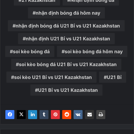
nhận định bóng đá hôm nay
nhận định bóng đá U21 Bỉ vs U21 Kazakhstan
nhận định U21 Bỉ vs U21 Kazakhstan
soi kèo bóng đá
soi kèo bóng đá hôm nay
soi kèo bóng đá U21 Bỉ vs U21 Kazakhstan
soi kèo U21 Bỉ vs U21 Kazakhstan
U21 Bỉ
U21 Bỉ vs U21 Kazakhstan