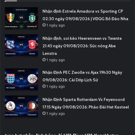
Nhận định Estrela Amadora vs Sporting CP
02:30 ngày 09/08/2026 | VĐQG Bồ Đào Nha
1 ngày ago
Nhận định, soi kèo Heerenveen vs Twente
21:45 ngày 09/08/2026: Sức nóng Abe
Lenstra
1 ngày ago
Nhận Định PEC Zwolle vs Ajax 19h30 Ngày
09/08/2026: Cái Dớp Lịch Sử
1 ngày ago
Nhận Định Sparta Rotterdam Vs Feyenoord
17:15 Ngày 09/08/2026: Pháo Đài Het Kasteel
1 ngày ago