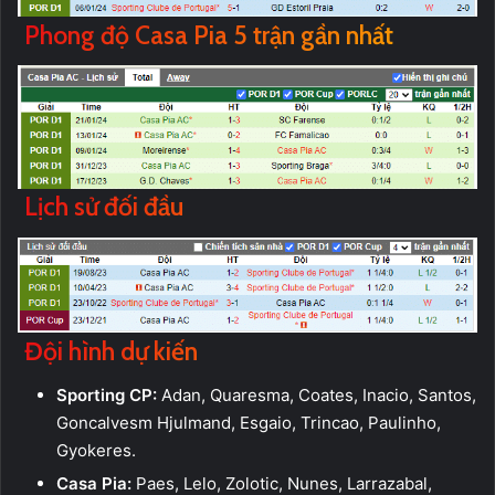
Phong độ Casa Pia 5 trận gần nhất
Lịch sử đối đầu
Đội hình dự kiến
Sporting CP:
Adan, Quaresma, Coates, Inacio, Santos,
Goncalvesm Hjulmand, Esgaio, Trincao, Paulinho,
Gyokeres.
Casa Pia:
Paes, Lelo, Zolotic, Nunes, Larrazabal,