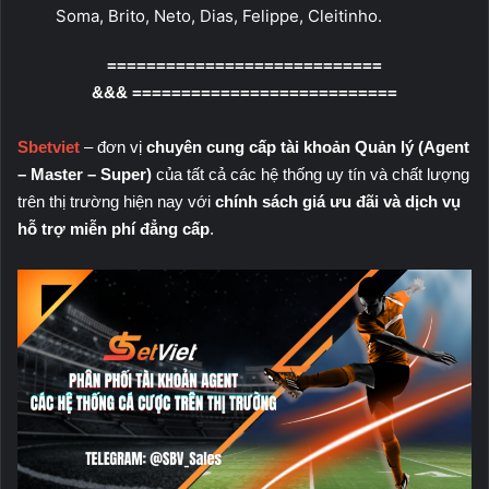
Soma, Brito, Neto, Dias, Felippe, Cleitinho.
============================
&&& ===========================
Sbetviet
– đơn vị
chuyên cung cấp tài khoản Quản lý (Agent
– Master – Super)
của tất cả các hệ thống uy tín và chất lượng
trên thị trường hiện nay với
chính sách giá ưu đãi và dịch vụ
hỗ trợ miễn phí đẳng cấp
.