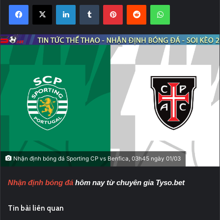
Facebook
X
LinkedIn
Tumblr
Pinterest
Reddit
WhatsApp
Nhận định bóng đá Sporting CP vs Benfica, 03h45 ngày 01/03
Nhận định bóng đá
hôm nay từ chuyên gia Tyso.bet
Tin bài liên quan