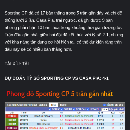
Sporting CP đã có 17 bàn thắng trong 5 trận gần đây và chỉ để
thủng lưới 2 lần. Casa Pia, trái ngược, đã ghi được 9 bàn
nhưng phải nhận 10 bàn thua trong khoảng thời gian tương tự.
Trận đấu gần nhất giữa hai đội đã kết thúc với tỷ số 2-1, nhưng
với khả năng tận dụng cơ hội hiện tại, có thể dự kiến ​​rằng trận
đấu này sẽ có nhiều bàn thắng hơn.
TÀI XỈU: TÀI
DỰ ĐOÁN TỶ SỐ SPORTING CP VS CASA PIA: 4-1
Phong độ Sporting CP 5 trận gần nhất