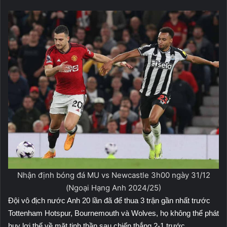
Nhận định bóng đá MU vs Newcastle 3h00 ngày 31/12
(Ngoại Hạng Anh 2024/25)
Đội vô địch nước Anh 20 lần đã để thua 3 trận gần nhất trước
Tottenham Hotspur, Bournemouth và Wolves, họ không thể phát
huy lợi thế về mặt tinh thần sau chiến thắng 2-1 trước