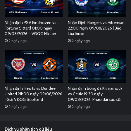
Nhận định PSV Eindhoven vs
Nhận Định Rangers vs Hibernian
Fortuna Sittard 01:00 ngày
22:00 Ngày 09/08/2026 | Bão
09/08/2026 – VĐQG Hà Lan
Lửa Ibrox
2 ngày ago
2 ngày ago
Nhận định Hearts vs Dundee
Nhận định bóng đá Kilmarnock
United 21h00 ngày 09/08/2026
vs Celtic 19:30 ngày
| Giải VĐQG Scotland
09/08/2026: Pháo đài sục sôi
2 ngày ago
2 ngày ago
Dịch vụ phân tích dữ liệu