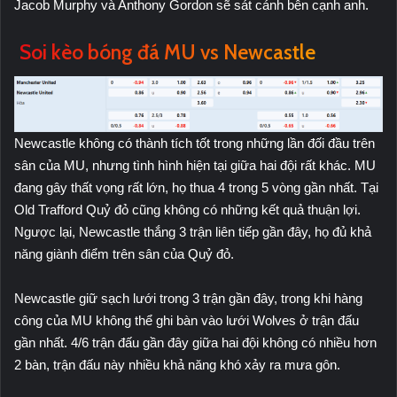
Jacob Murphy và Anthony Gordon sẽ sát cánh bên cạnh anh.
Soi kèo bóng đá MU vs Newcastle
Newcastle không có thành tích tốt trong những lần đối đầu trên
sân của MU, nhưng tình hình hiện tại giữa hai đội rất khác. MU
đang gây thất vọng rất lớn, họ thua 4 trong 5 vòng gần nhất. Tại
Old Trafford Quỷ đỏ cũng không có những kết quả thuận lợi.
Ngược lại, Newcastle thắng 3 trận liên tiếp gần đây, họ đủ khả
năng giành điểm trên sân của Quỷ đỏ.
Newcastle giữ sạch lưới trong 3 trận gần đây, trong khi hàng
công của MU không thể ghi bàn vào lưới Wolves ở trận đấu
gần nhất. 4/6 trận đấu gần đây giữa hai đội không có nhiều hơn
2 bàn, trận đấu này nhiều khả năng khó xảy ra mưa gôn.