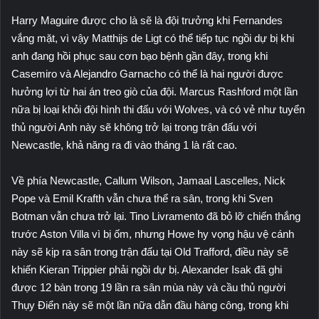
Harry Maguire được cho là sẽ là đội trưởng khi Fernandes
vắng mặt, vì vậy Matthijs de Ligt có thể tiếp tục ngồi dự bị khi
anh đang hồi phục sau cơn bạo bệnh gần đây, trong khi
Casemiro và Alejandro Garnacho có thể là hai người được
hưởng lợi từ hai án treo giò của đội. Marcus Rashford một lần
nữa bị loại khỏi đội hình thi đấu với Wolves, và có vẻ như tuyển
thủ người Anh này sẽ không trở lại trong trận đấu với
Newcastle, khả năng ra đi vào tháng 1 là rất cao.
Về phía Newcastle, Callum Wilson, Jamaal Lascelles, Nick
Pope và Emil Krafth vẫn chưa thể ra sân, trong khi Sven
Botman vẫn chưa trở lại. Tino Livramento đã bỏ lỡ chiến thắng
trước Aston Villa vì bị ốm, nhưng Howe hy vọng hậu vệ cánh
này sẽ kịp ra sân trong trận đấu tại Old Trafford, điều này sẽ
khiến Kieran Trippier phải ngồi dự bị. Alexander Isak đã ghi
được 12 bàn trong 19 lần ra sân mùa này và cầu thủ người
Thụy Điển này sẽ một lần nữa dẫn đầu hàng công, trong khi