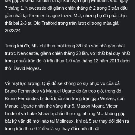
kết gặp Arsenal sẽ diễn ra tại Sân vận động Emirates vào ngày
7 tháng 1. Newcastle đã giành chiến thắng ở 2 trong 3 trận đấu
gần nhất tại Premier League trước MU, nhưng họ đã phải chịu
thất bại 2-3 tại Old Trafford trong trận lượt đi trong mùa giải
2023/24.
Trong khi đó, MU chỉ thua một trong 39 trận sân nhà gần nhất
trước Newcastle, giành chiến thắng 28 lần, với thất bại duy nhất
trong chuỗi trận đó là trận thua 1-0 vào tháng 12 năm 2013 dưới
thời David Moyes.
Về mặt lực lượng, Quỷ đỏ sẽ không có sự phục vụ của cả
Bruno Fernandes và Manuel Ugarte do án treo giò, trong đó
Bruno Fernandes bị đuổi khỏi sân trong trận gặp Wolves, còn
Manuel Ugarte nhận thẻ vàng thứ 5. Mason Mount, Victor
Lindelof và Luke Shaw bị chấn thương, nhưng MU không gặp
bất kỳ vấn đề mới nào tại Molineux, khi cả 5 sự thay đổi diễn ra
trong trận thua 0-2 đều là sự thay đổi chiến thuật.