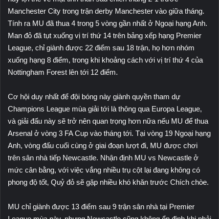
Manchester City trong trận derby Manchester vào giữa tháng.
Tính ra MU đã thua 4 trong 5 vòng gần nhất ở Ngoại hạng Anh.
Man đỏ đã tụt xuống vị trí thứ 14 trên bảng xếp hạng Premier
League, chỉ giành được 22 điểm sau 18 trận, họ hơn nhóm
xuống hạng 8 điểm, trong khi khoảng cách với vị trí thứ 4 của
Nottingham Forest lên tới 12 điểm.
Cơ hội duy nhất để đội bóng này giành quyền tham dự
Champions League mùa giải tới là thông qua Europa League,
và giải đấu này sẽ trở nên quan trọng hơn nữa nếu MU để thua
Arsenal ở vòng 3 FA Cup vào tháng tới. Tại vòng 19 Ngoại hạng
Anh, vòng đấu cuối cùng ở giai đoạn lượt đi, MU được chơi
trên sân nhà tiếp Newcastle. Nhận định MU vs Newcastle ở
mức cân bằng, với việc vắng nhiều trụ cột lại đang không có
phong độ tốt, Quỷ đỏ sẽ gặp nhiều khó khăn trước Chích chòe.
MU chỉ giành được 13 điểm sau 9 trận sân nhà tại Premier
League mùa này, nhưng Newcastle cũng không ổn định khi phải