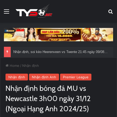
Menu
Se
Nhận Định PEC Zwolle vs Ajax 19h30 Ngày 09/08/2026: Cái Dớp Lịch Sử
Home
/
Nhận định
Nhận định
Nhận định Anh
Premier League
Nhận định bóng đá MU vs
Newcastle 3h00 ngày 31/12
(Ngoại Hạng Anh 2024/25)