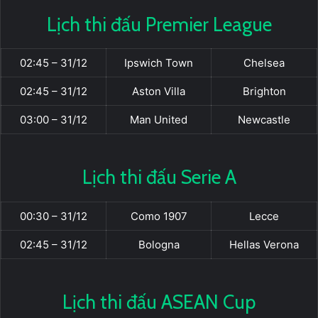
Lịch thi đấu Premier League
02:45 – 31/12
Ipswich Town
Chelsea
02:45 – 31/12
Aston Villa
Brighton
03:00 – 31/12
Man United
Newcastle
Lịch thi đấu Serie A
00:30 – 31/12
Como 1907
Lecce
02:45 – 31/12
Bologna
Hellas Verona
Lịch thi đấu ASEAN Cup