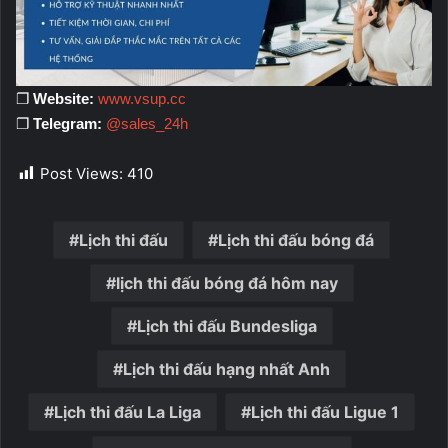
❐
Website:
www.vsup.cc
❐
Telegram:
@sales_24h
Post Views:
410
Lịch thi đấu
Lịch thi đấu bóng đá
lịch thi đấu bóng đá hôm nay
Lịch thi đấu Bundesliga
Lịch thi đấu hạng nhất Anh
Lịch thi đấu La Liga
Lịch thi đấu Ligue 1