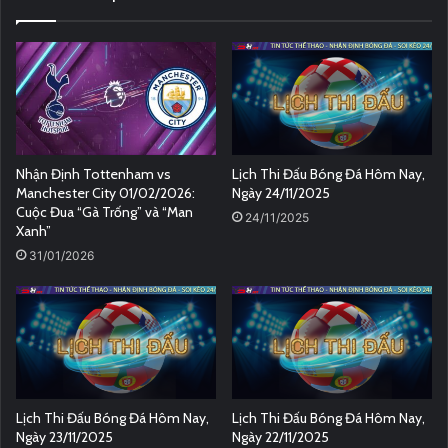
Nhận Định Tottenham vs
Lịch Thi Đấu Bóng Đá Hôm Nay,
Manchester City 01/02/2026:
Ngày 24/11/2025
Cuộc Đua “Gà Trống” và “Man
24/11/2025
Xanh”
31/01/2026
Lịch Thi Đấu Bóng Đá Hôm Nay,
Lịch Thi Đấu Bóng Đá Hôm Nay,
Ngày 23/11/2025
Ngày 22/11/2025