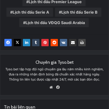
Lịch thi đấu Premier League
Lịch thi đấu Serie A
Lịch thi đấu Serie B
Lịch thi đấu VĐQG Saudi Arabia
Chuyên gia Tyso.bet
Tyso.bet tập hợp đội ngũ chuyên gia lâu năm nhiều kinh nghiệm,
đưa ra những nhận định bóng đá chuẩn xác nhất hàng ngày.
Thông tin liên tục được cập nhật 24/7, mời các bạn đón đọc.
Website
Facebook
Tin bài liên quan