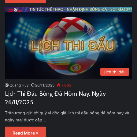
Lịch thi đấu
Quang Huy
26/11/2025
7.085
Lịch Thi Đấu Bóng Đá Hôm Nay, Ngày
26/11/2025
Trân trọng gửi tới quý vị độc giả lịch thi đấu bóng đá hôm nay và
ngày mai được cập…
Read More »