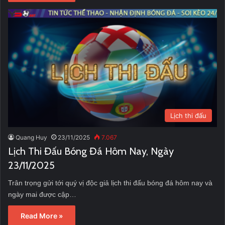
Lịch thi đấu
Quang Huy
23/11/2025
7.067
Lịch Thi Đấu Bóng Đá Hôm Nay, Ngày
23/11/2025
Trân trọng gửi tới quý vị độc giả lịch thi đấu bóng đá hôm nay và
ngày mai được cập…
Read More »