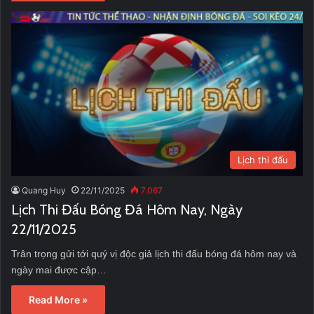
Lịch thi đấu
Quang Huy
22/11/2025
7.067
Lịch Thi Đấu Bóng Đá Hôm Nay, Ngày
22/11/2025
Trân trọng gửi tới quý vị độc giả lịch thi đấu bóng đá hôm nay và
ngày mai được cập…
Read More »