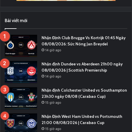
Bài viết mới
Nhận Định Club Brugge Vs Kortrijk 01:45 Ngày
08/08/2026: Sức Nóng Jan Breydel
14 giờ ago
Nhận định Dundee vs Aberdeen 21h00 ngày
08/08/2026 | Scottish Premiership
14 giờ ago
Nhận định Colchester United vs Southampton
23h30 ngày 08/08 (Carabao Cup)
15 giờ ago
Nhận Định West Ham United vs Portsmouth
21:00 08/08/2026 | Carabao Cup
15 giờ ago