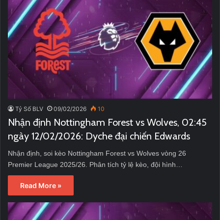
Tỷ Số BLV
09/02/2026
10
Nhận định Nottingham Forest vs Wolves, 02:45
ngày 12/02/2026: Dyche đại chiến Edwards
Nhận định, soi kèo Nottingham Forest vs Wolves vòng 26
Premier League 2025/26. Phân tích tỷ lệ kèo, đội hình…
Read More »