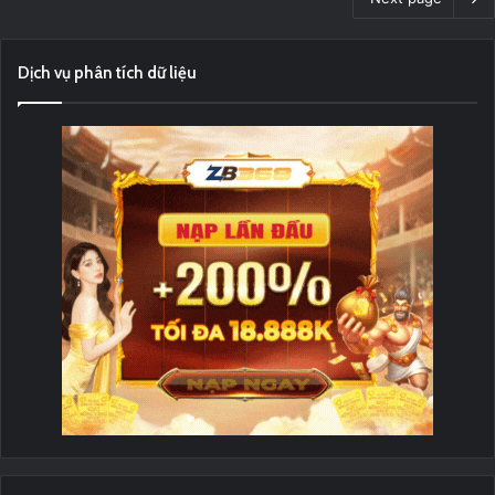
Dịch vụ phân tích dữ liệu