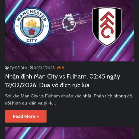
Tỷ Số BLV
09/02/2026
8
Nhận định Man City vs Fulham, 02:45 ngày
12/02/2026: Đua vô địch rực lửa
Soi kèo Man City vs Fulham chuẩn xác nhất. Phân tích phong độ,
đội hình dự kiến và tỷ lệ…
Read More »