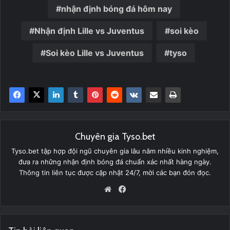
nhận định bóng đá hôm nay
Nhận định Lille vs Juventus
soi kèo
Soi kèo Lille vs Juventus
tyso
Chuyên gia Tyso.bet
Tyso.bet tập hợp đội ngũ chuyên gia lâu năm nhiều kinh nghiệm,
đưa ra những nhận định bóng đá chuẩn xác nhất hàng ngày.
Thông tin liên tục được cập nhật 24/7, mời các bạn đón đọc.
Website
Facebook