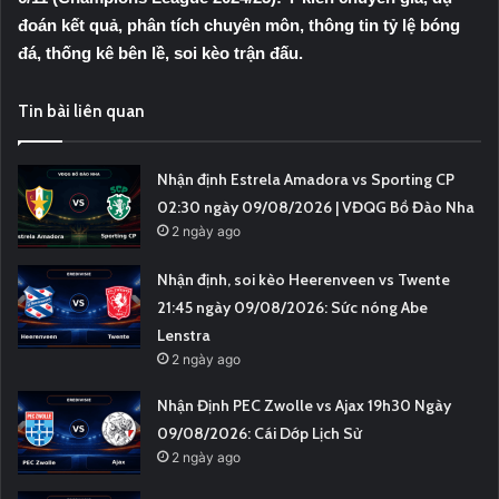
đoán kết quả, phân tích chuyên môn, thông tin tỷ lệ bóng
đá, thống kê bên lề, soi kèo trận đấu.
Tin bài liên quan
Nhận định Estrela Amadora vs Sporting CP
02:30 ngày 09/08/2026 | VĐQG Bồ Đào Nha
2 ngày ago
Nhận định, soi kèo Heerenveen vs Twente
21:45 ngày 09/08/2026: Sức nóng Abe
Lenstra
2 ngày ago
Nhận Định PEC Zwolle vs Ajax 19h30 Ngày
09/08/2026: Cái Dớp Lịch Sử
2 ngày ago