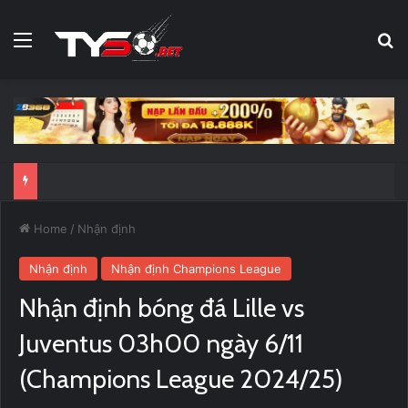
Menu
Se
Nhận Định PEC Zwolle vs Ajax 19h30 Ngày 09/08/2026: Cái Dớp Lịch Sử
Home
/
Nhận định
Nhận định
Nhận định Champions League
Nhận định bóng đá Lille vs
Juventus 03h00 ngày 6/11
(Champions League 2024/25)