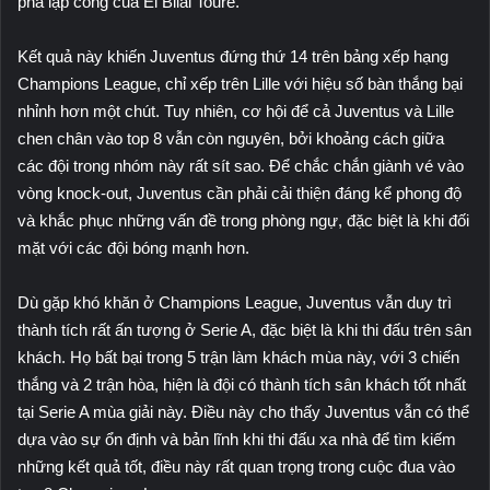
pha lập công của El Bilal Toure.
Kết quả này khiến Juventus đứng thứ 14 trên bảng xếp hạng
Champions League, chỉ xếp trên Lille với hiệu số bàn thắng bại
nhỉnh hơn một chút. Tuy nhiên, cơ hội để cả Juventus và Lille
chen chân vào top 8 vẫn còn nguyên, bởi khoảng cách giữa
các đội trong nhóm này rất sít sao. Để chắc chắn giành vé vào
vòng knock-out, Juventus cần phải cải thiện đáng kể phong độ
và khắc phục những vấn đề trong phòng ngự, đặc biệt là khi đối
mặt với các đội bóng mạnh hơn.
Dù gặp khó khăn ở Champions League, Juventus vẫn duy trì
thành tích rất ấn tượng ở Serie A, đặc biệt là khi thi đấu trên sân
khách. Họ bất bại trong 5 trận làm khách mùa này, với 3 chiến
thắng và 2 trận hòa, hiện là đội có thành tích sân khách tốt nhất
tại Serie A mùa giải này. Điều này cho thấy Juventus vẫn có thể
dựa vào sự ổn định và bản lĩnh khi thi đấu xa nhà để tìm kiếm
những kết quả tốt, điều này rất quan trọng trong cuộc đua vào