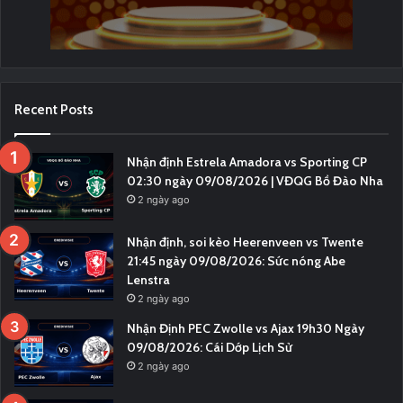
Recent Posts
Nhận định Estrela Amadora vs Sporting CP
02:30 ngày 09/08/2026 | VĐQG Bồ Đào Nha
2 ngày ago
Nhận định, soi kèo Heerenveen vs Twente
21:45 ngày 09/08/2026: Sức nóng Abe
Lenstra
2 ngày ago
Nhận Định PEC Zwolle vs Ajax 19h30 Ngày
09/08/2026: Cái Dớp Lịch Sử
2 ngày ago