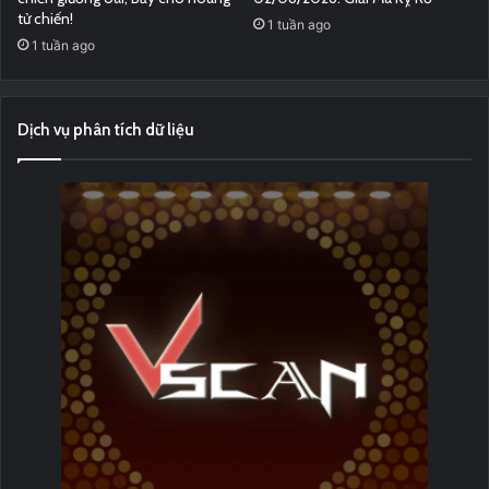
tử chiến!
1 tuần ago
1 tuần ago
Dịch vụ phân tích dữ liệu