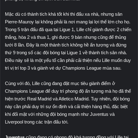
Mặc dù có thành tích khá tốt khi thi đấu xa nhà, nhưng sân
Pierre-Mauroy lại không phải là nơi mang lại lợi thế lớn cho họ.
Trong 5 trận đấu đã qua tại Ligue 1, Lille chỉ giành được 2 chiến
thắng, hòa 2 và thua 1, ghi được 9 bàn nhưng cũng để thủng
lưới 8 lần. Đây là một thành tích không hề ấn tượng và đứng
thứ 9 trong số các đội bóng tại Ligue 1 về thành tích sân nhà.
Điều này sẽ là một yếu tố cần phải cải thiện nếu Lille muốn duy
trì vị trí top 3 và giành vé dự Champions League mùa sau.
Cùng với đó, Lille cũng đang đặt mục tiêu giành điểm ở
Champions League để duy trì phong độ ấn tượng mà họ đã thể
hiện trước Real Madrid và Atletico Madrid. Tuy nhiên, đội bóng
này cần phải duy trì sự ổn định và cải thiện hàng thủ, đặc biệt
khi đối mặt với những đội bóng mạnh như Juventus và
Liverpool trong các trận đấu tới.
Juventus
cũng đang có phong độ khá tương đồng với Lille tại