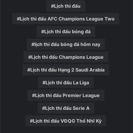
Lịch thi đấu
Lịch thi đấu AFC Champions League Two
Lịch thi đấu bóng đá
lịch thi đấu bóng đá hôm nay
Lịch thi đấu Champions League
Lịch thi đấu Hạng 2 Saudi Arabia
Lịch thi đấu La Liga
Lịch thi đấu Premier League
Lịch thi đấu Serie A
Lịch thi đấu VĐQG Thổ Nhĩ Kỳ