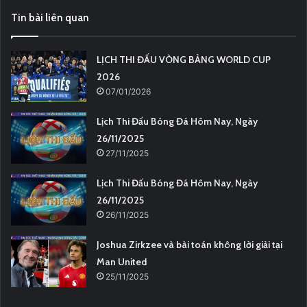
Tin bài liên quan
LỊCH THI ĐẤU VÒNG BẢNG WORLD CUP
2026
07/01/2026
Lịch Thi Đấu Bóng Đá Hôm Nay, Ngày
26/11/2025
27/11/2025
Lịch Thi Đấu Bóng Đá Hôm Nay, Ngày
26/11/2025
26/11/2025
Joshua Zirkzee và bài toán không lời giải tại
Man United
25/11/2025