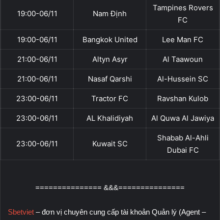
Tampines Rovers
19:00-06/11
Nam Định
FC
19:00-06/11
Bangkok United
Lee Man FC
21:00-06/11
Altyn Asyr
Al Taawoun
21:00-06/11
Nasaf Qarshi
Al-Hussein SC
23:00-06/11
Tractor FC
Ravshan Kulob
23:00-06/11
AL Khalidiyah
Al Quwa Al Jawiya
Shabab Al-Ahli
23:00-06/11
Kuwait SC
Dubai FC
=============== &&&===============
Sbetviet
– đơn vị chuyên cung cấp tài khoản Quản lý (Agent –