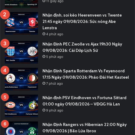
11 giây ago
Nhận định, soi kèo Heerenveen vs Twente
21:45 ngày 09/08/2026: Sức nóng Abe
Lenstra
4 phút ago
Nhận Định PEC Zwolle vs Ajax 19h30 Ngày
09/08/2026: Cái Dớp Lịch Sử
5 phút ago
Nhận Định Sparta Rotterdam Vs Feyenoord
17:15 Ngày 09/08/2026: Pháo Đài Het Kasteel
7 phút ago
Nhận định PSV Eindhoven vs Fortuna Sittard
01:00 ngày 09/08/2026 – VĐQG Hà Lan
9 phút ago
Nhận Định Rangers vs Hibernian 22:00 Ngày
09/08/2026 | Bão Lửa Ibrox