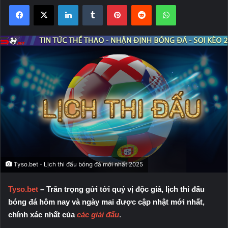
Facebook
X
LinkedIn
Tumblr
Pinterest
Reddit
WhatsApp
Tyso.bet - Lịch thi đấu bóng đá mới nhất 2025
Tyso.bet
– Trân trọng gửi tới quý vị độc giả, lịch thi đấu
bóng đá hôm nay và ngày mai được cập nhật mới nhất,
chính xác nhất của
các giải đấu
.