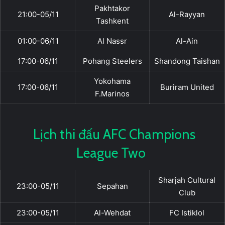
Pakhtakor
21:00-05/11
Al-Rayyan
Tashkent
01:00-06/11
Al Nassr
Al-Ain
17:00-06/11
Pohang Steelers
Shandong Taishan
Yokohama
17:00-06/11
Buriram United
F.Marinos
Lịch thi đấu AFC Champions
League Two
Sharjah Cultural
23:00-05/11
Sepahan
Club
23:00-05/11
Al-Wehdat
FC Istiklol