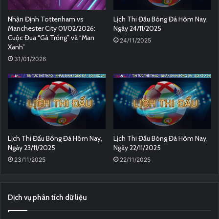
Nhận Định Tottenham vs
Lịch Thi Đấu Bóng Đá Hôm Nay,
Manchester City 01/02/2026:
Ngày 24/11/2025
Cuộc Đua “Gà Trống” và “Man
24/11/2025
Xanh”
31/01/2026
Lịch Thi Đấu Bóng Đá Hôm Nay,
Lịch Thi Đấu Bóng Đá Hôm Nay,
Ngày 23/11/2025
Ngày 22/11/2025
23/11/2025
22/11/2025
Dịch vụ phân tích dữ liệu