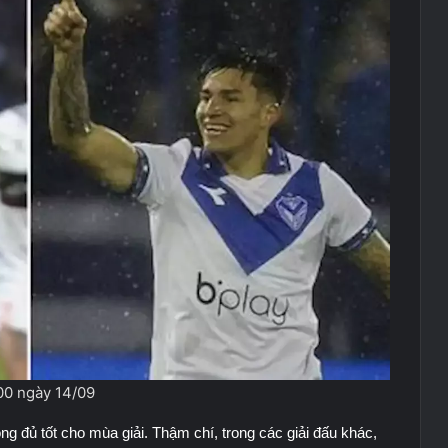
00 ngày 14/09
 đủ tốt cho mùa giải. Thậm chí, trong các giải đấu khác,