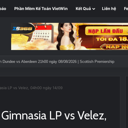
báo
Phần Mềm Kế Toán VietWin
Kết Quả
Liên hệ
F
h Colchester United vs Southampton 23h30 ngày 08/08 (Carabao Cup)
sia LP vs Velez, 04h00 ngày 14/09
Gimnasia LP vs Velez,