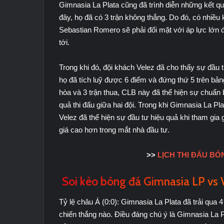
Gimnasia La Plata cũng đã trình diễn những kết quả
đây, họ đã có 3 trận không thắng. Do đó, có nhiều 
Sebastian Romero sẽ phải đối mặt với áp lực lớn đ
tới.
Trong khi đó, đội khách Velez đã cho thấy sự đầu 
họ đã tích luỹ được 6 điểm và đứng thứ 5 trên bảng
hòa và 3 trận thua, CLB này đã thể hiện sự chuẩn bị
quả thi đấu giữa hai đội. Trong khi Gimnasia La Pla
Velez đã thể hiện sự đầu tư hiệu quả khi tham gia g
giá cao hơn trong mắt nhà đầu tư.
>>
LỊCH THI ĐẤU BÓ
Soi kèo bóng đá Gimnasia LP vs 
Tỷ lệ châu Á (0:0): Gimnasia La Plata đã trải qua 
chiến thắng nào. Điều đáng chú ý là Gimnasia La P