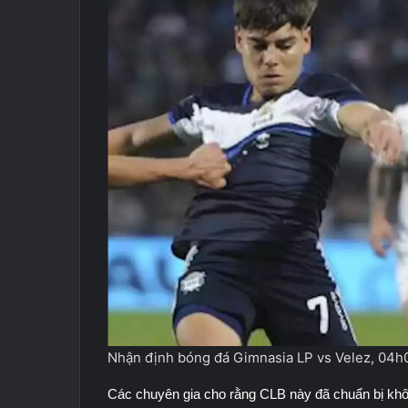
Nhận định bóng đá Gimnasia LP vs Velez, 04h
Các chuyên gia cho rằng CLB này đã chuẩn bị không