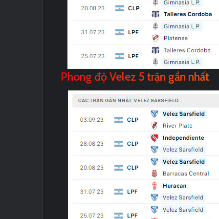
Phong độ Velez 5 trận gần nhất