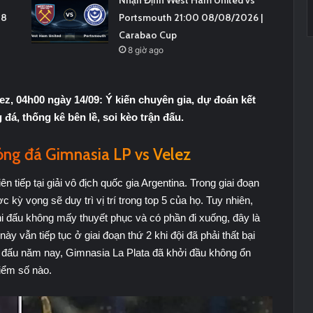
Nhận Định West Ham United vs
08
Portsmouth 21:00 08/08/2026 |
Carabao Cup
8 giờ ago
ez, 04h00 ngày 14/09: Ý kiến chuyên gia, dự đoán kết
 đá, thống kê bên lề, soi kèo trận đấu.
óng đá Gimnasia LP vs Velez
n tiếp tại giải vô địch quốc gia Argentina. Trong giai đoạn
ỳ vọng sẽ duy trì vị trí trong top 5 của họ. Tuy nhiên,
thi đấu không mấy thuyết phục và có phần đi xuống, đây là
ày vẫn tiếp tục ở giai đoạn thứ 2 khi đội đã phải thất bại
iải đấu năm nay, Gimnasia La Plata đã khởi đầu không ổn
điểm số nào.