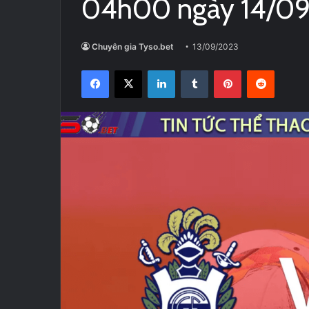
04h00 ngày 14/0
Chuyên gia Tyso.bet
13/09/2023
Facebook
X
LinkedIn
Tumblr
Pinterest
Reddit