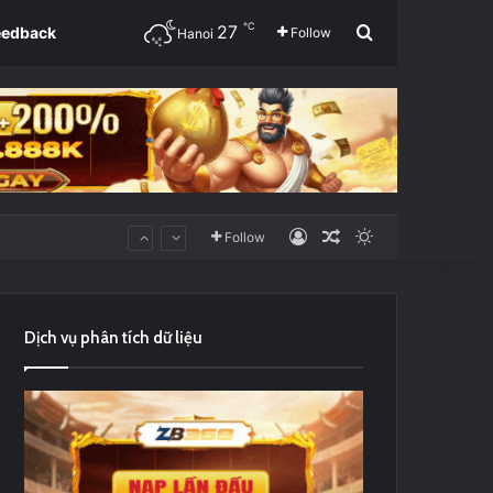
℃
27
Search for
eedback
Follow
Hanoi
Log In
Random Article
Switch skin
Follow
Dịch vụ phân tích dữ liệu