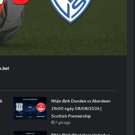
.bet
jk
Nhận định Dundee vs Aberdeen
21h00 ngày 08/08/2026 |
Scottish Premiership
7 giờ ago