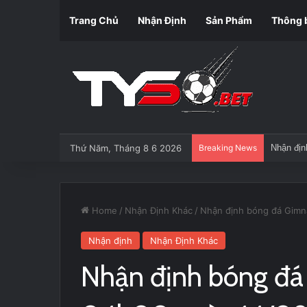
Trang Chủ
Nhận Định
Sản Phẩm
Thông 
Thứ Năm, Tháng 8 6 2026
Breaking News
Nhận địn
Home
/
Nhận Định Khác
/
Nhận định bóng đá Gimna
Nhận định
Nhận Định Khác
Nhận định bóng đá 