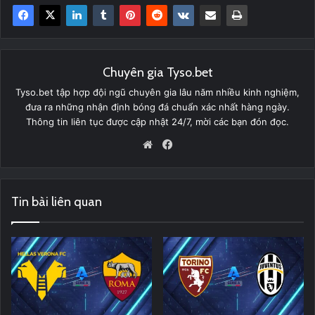
Chuyên gia Tyso.bet
Tyso.bet tập hợp đội ngũ chuyên gia lâu năm nhiều kinh nghiệm,
đưa ra những nhận định bóng đá chuẩn xác nhất hàng ngày.
Thông tin liên tục được cập nhật 24/7, mời các bạn đón đọc.
Website
Facebook
Tin bài liên quan