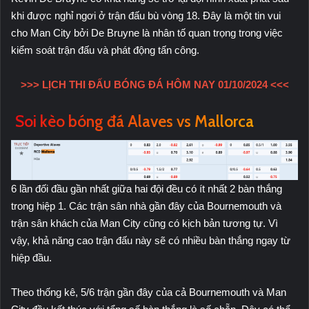
khi được nghỉ ngơi ở trận đấu bù vòng 18. Đây là một tin vui
cho Man City bởi De Bruyne là nhân tố quan trọng trong việc
kiểm soát trận đấu và phát động tấn công.
>>> LỊCH THI ĐẤU BÓNG ĐÁ HÔM NAY 01/10/2024 <<<
Soi kèo bóng đá Alaves vs Mallorca
6 lần đối đầu gần nhất giữa hai đội đều có ít nhất 2 bàn thắng
trong hiệp 1. Các trận sân nhà gần đây của Bournemouth và
trận sân khách của Man City cũng có kịch bản tương tự. Vì
vậy, khả năng cao trận đấu này sẽ có nhiều bàn thắng ngay từ
hiệp đầu.
Theo thống kê, 5/6 trận gần đây của cả Bournemouth và Man