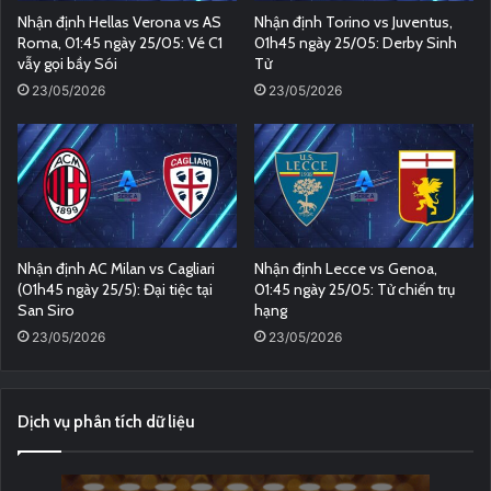
Nhận định Hellas Verona vs AS
Nhận định Torino vs Juventus,
Roma, 01:45 ngày 25/05: Vé C1
01h45 ngày 25/05: Derby Sinh
vẫy gọi bầy Sói
Tử
23/05/2026
23/05/2026
Nhận định AC Milan vs Cagliari
Nhận định Lecce vs Genoa,
(01h45 ngày 25/5): Đại tiệc tại
01:45 ngày 25/05: Tử chiến trụ
San Siro
hạng
23/05/2026
23/05/2026
Dịch vụ phân tích dữ liệu