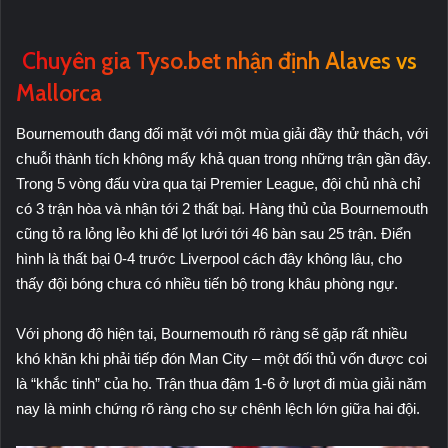
Chuyên gia Tyso.bet nhận định Alaves vs
Mallorca
Bournemouth đang đối mặt với một mùa giải đầy thử thách, với
chuỗi thành tích không mấy khả quan trong những trận gần đây.
Trong 5 vòng đấu vừa qua tại Premier League, đội chủ nhà chỉ
có 3 trận hòa và nhận tới 2 thất bại. Hàng thủ của Bournemouth
cũng tỏ ra lỏng lẻo khi để lọt lưới tới 46 bàn sau 25 trận. Điển
hình là thất bại 0-4 trước Liverpool cách đây không lâu, cho
thấy đội bóng chưa có nhiều tiến bộ trong khâu phòng ngự.
Với phong độ hiện tại, Bournemouth rõ ràng sẽ gặp rất nhiều
khó khăn khi phải tiếp đón Man City – một đối thủ vốn được coi
là “khắc tinh” của họ. Trận thua đậm 1-6 ở lượt đi mùa giải năm
nay là minh chứng rõ ràng cho sự chênh lệch lớn giữa hai đội.