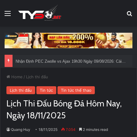
Menu
Se
Nhận Định PEC Zwolle vs Ajax 19h30 Ngày 09/08/2026: Cái Dớp Lịch Sử
Home
/
Lịch thi đấu
Lịch thi đấu
Tin tức
Tin tức thể thao
Lịch Thi Đấu Bóng Đá Hôm Nay,
Ngày 18/11/2025
Quang Huy
18/11/2025
7.054
2 minutes read