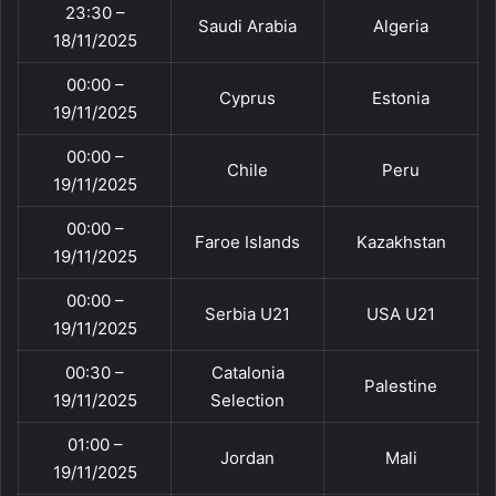
23:30 –
Saudi Arabia
Algeria
18/11/2025
00:00 –
Cyprus
Estonia
19/11/2025
00:00 –
Chile
Peru
19/11/2025
00:00 –
Faroe Islands
Kazakhstan
19/11/2025
00:00 –
Serbia U21
USA U21
19/11/2025
00:30 –
Catalonia
Palestine
19/11/2025
Selection
01:00 –
Jordan
Mali
19/11/2025