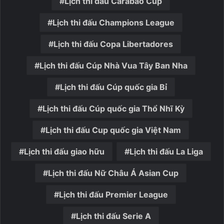
Lịch thi đấu Carabao Cup
Lịch thi đấu Champions League
Lịch thi đấu Copa Libertadores
Lịch thi đấu Cúp Nhà Vua Tây Ban Nha
Lịch thi đấu Cúp quốc gia Bỉ
Lịch thi đấu Cúp quốc gia Thổ Nhĩ Kỳ
Lịch thi đấu Cup quốc gia Việt Nam
Lịch thi đấu giao hữu
Lịch thi đấu La Liga
Lịch thi đấu Nữ Châu Á Asian Cup
Lịch thi đấu Premier League
Lịch thi đấu Serie A