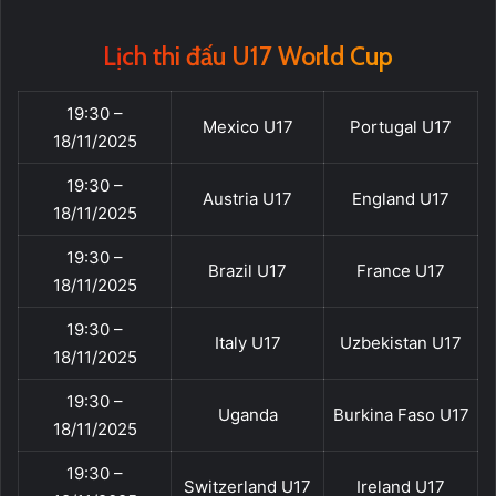
Lịch thi đấu U17 World Cup
19:30 –
Mexico U17
Portugal U17
18/11/2025
19:30 –
Austria U17
England U17
18/11/2025
19:30 –
Brazil U17
France U17
18/11/2025
19:30 –
Italy U17
Uzbekistan U17
18/11/2025
19:30 –
Uganda
Burkina Faso U17
18/11/2025
19:30 –
Switzerland U17
Ireland U17