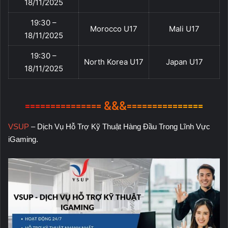
18/11/2025
19:30 –
Morocco U17
Mali U17
18/11/2025
19:30 –
North Korea U17
Japan U17
18/11/2025
=============== &&&===============
VSUP
– Dịch Vụ Hỗ Trợ Kỹ Thuật Hàng Đầu Trong Lĩnh Vực
iGaming.