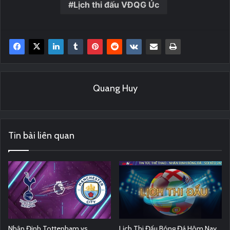
Lịch thi đấu VĐQG Úc
Quang Huy
Tin bài liên quan
Nhận Định Tottenham vs
Lịch Thi Đấu Bóng Đá Hôm Nay,