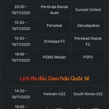
20:30 –
Persiraja Banda
Sumsel United
18/11/2025
Aceh
15:30 –
Persekat
Garudayaksa
19/11/2025
15:30 –
Persikad Depok
Sriwijaya FC
19/11/2025
FC
19:00 –
PSMS Medan
PSPS
19/11/2025
Lịch thi đấu Giao hữu Quốc tế
14:30 –
Vietnam U22
South Korea U22
18/11/2025
16:00 –