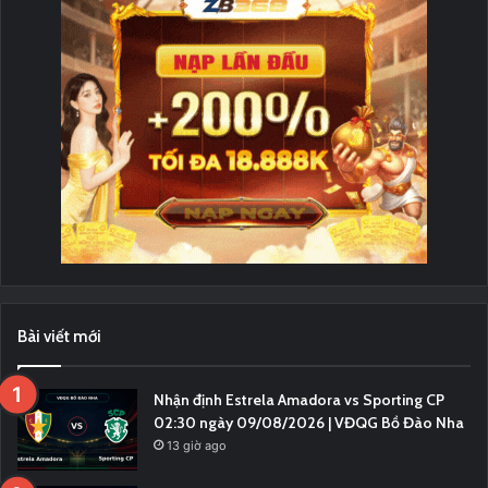
Bài viết mới
Nhận định Estrela Amadora vs Sporting CP
02:30 ngày 09/08/2026 | VĐQG Bồ Đào Nha
13 giờ ago