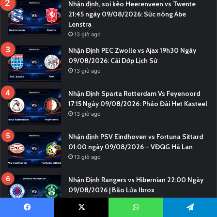
Nhận định, soi kèo Heerenveen vs Twente
21:45 ngày 09/08/2026: Sức nóng Abe
Lenstra
13 giờ ago
Nhận Định PEC Zwolle vs Ajax 19h30 Ngày
09/08/2026: Cái Dớp Lịch Sử
13 giờ ago
Nhận Định Sparta Rotterdam Vs Feyenoord
17:15 Ngày 09/08/2026: Pháo Đài Het Kasteel
13 giờ ago
Nhận định PSV Eindhoven vs Fortuna Sittard
01:00 ngày 09/08/2026 – VĐQG Hà Lan
13 giờ ago
Nhận Định Rangers vs Hibernian 22:00 Ngày
09/08/2026 | Bão Lửa Ibrox
13 giờ ago
Facebook
X
WhatsApp
Telegram