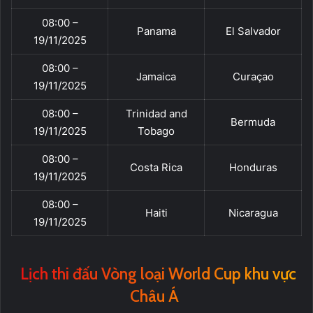
08:00 –
Panama
El Salvador
19/11/2025
08:00 –
Jamaica
Curaçao
19/11/2025
08:00 –
Trinidad and
Bermuda
19/11/2025
Tobago
08:00 –
Costa Rica
Honduras
19/11/2025
08:00 –
Haiti
Nicaragua
19/11/2025
Lịch thi đấu Vòng loại World Cup khu vực
Châu Á