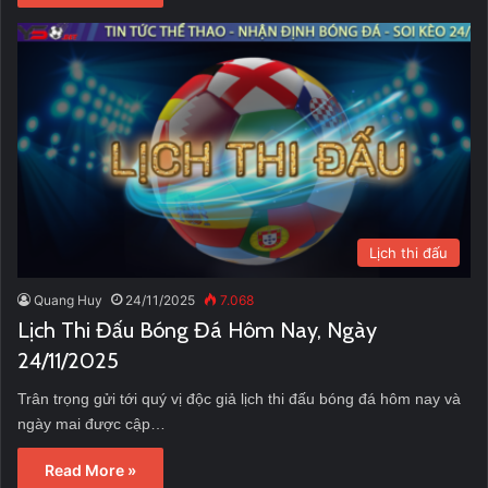
Lịch thi đấu
Quang Huy
24/11/2025
7.068
Lịch Thi Đấu Bóng Đá Hôm Nay, Ngày
24/11/2025
Trân trọng gửi tới quý vị độc giả lịch thi đấu bóng đá hôm nay và
ngày mai được cập…
Read More »