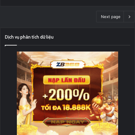
Next page
Dịch vụ phân tích dữ liệu