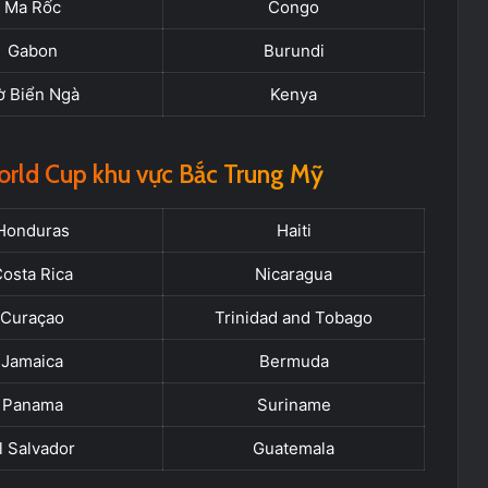
Ma Rốc
Congo
Gabon
Burundi
ờ Biển Ngà
Kenya
World Cup khu vực Bắc Trung Mỹ
Honduras
Haiti
osta Rica
Nicaragua
Curaçao
Trinidad and Tobago
Jamaica
Bermuda
Panama
Suriname
l Salvador
Guatemala