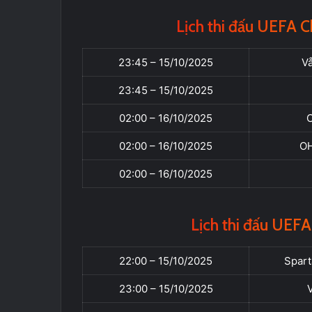
Lịch thi đấu UEFA
23:45 – 15/10/2025
V
23:45 – 15/10/2025
02:00 – 16/10/2025
C
02:00 – 16/10/2025
OH
02:00 – 16/10/2025
Lịch thi đấu UE
22:00 – 15/10/2025
Spart
23:00 – 15/10/2025