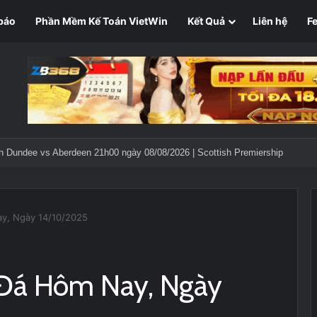
báo
Phần Mềm Kế Toán VietWin
Kết Quả
Liên hệ
F
h Dundee vs Aberdeen 21h00 ngày 08/08/2026 | Scottish Premiership
ay, Ngày 14/10/2025
 Đá Hôm Nay, Ngày