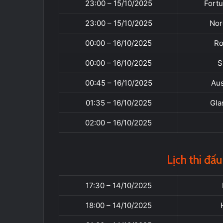
23:00 – 15/10/2025
Fortu
23:00 – 15/10/2025
Nor
00:00 – 16/10/2025
Ro
00:00 – 16/10/2025
S
00:45 – 16/10/2025
Aus
01:35 – 16/10/2025
Gla
02:00 – 16/10/2025
Lịch thi đấ
17:30 – 14/10/2025
18:00 – 14/10/2025