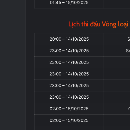
01:45 – 15/10/2025
Lịch thi đấu Vòng loạ
20:00 – 14/10/2025
S
23:00 – 14/10/2025
S
23:00 – 14/10/2025
23:00 – 14/10/2025
23:00 – 14/10/2025
23:00 – 14/10/2025
02:00 – 15/10/2025
02:00 – 15/10/2025