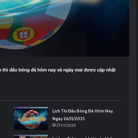
ịch thi đấu bóng đá hôm nay và ngày mai được cập nhật
Lịch Thi Đấu Bóng Đá Hôm Nay,
Ngày 26/11/2025
27/11/2025