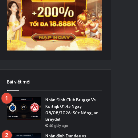
Bài viết mới
Nhận Định Club Brugge Vs
Kortrijk 01:45 Ngày
08/08/2026: Sức Nóng Jan
Breydel
49 giây ago
Nhận định Dundee vs