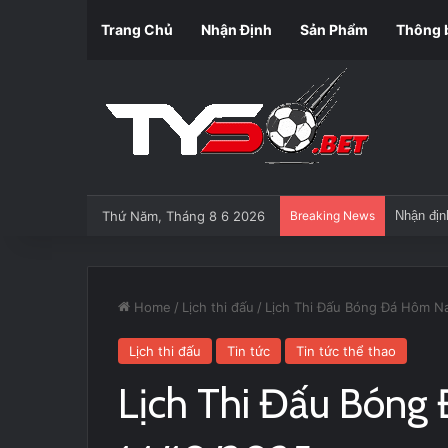
Trang Chủ
Nhận Định
Sản Phẩm
Thông 
Nhận địn
Thứ Năm, Tháng 8 6 2026
Breaking News
Home
/
Lịch thi đấu
/
Lịch Thi Đấu Bóng Đá Hôm N
Lịch thi đấu
Tin tức
Tin tức thể thao
Lịch Thi Đấu Bóng