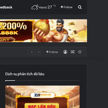
℃
27
Search for
eedback
Follow
Hanoi
Log In
Random Article
Switch skin
Follow
Dịch vụ phân tích dữ liệu