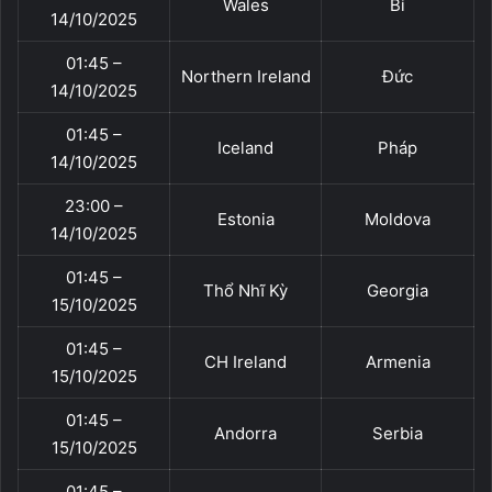
Wales
Bỉ
14/10/2025
01:45 –
Northern Ireland
Đức
14/10/2025
01:45 –
Iceland
Pháp
14/10/2025
23:00 –
Estonia
Moldova
14/10/2025
01:45 –
Thổ Nhĩ Kỳ
Georgia
15/10/2025
01:45 –
CH Ireland
Armenia
15/10/2025
01:45 –
Andorra
Serbia
15/10/2025
01:45 –