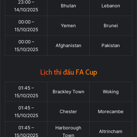
23:00 –
Bhutan
Lebanon
14/10/2025
00:00 –
Yemen
Brunei
15/10/2025
00:00 –
Afghanistan
Pakistan
15/10/2025
Lịch thi đấu FA Cup
01:45 –
Brackley Town
Woking
15/10/2025
01:45 –
Chester
Morecambe
15/10/2025
01:45 –
Harborough
Altrincham
15/10/2025
Town