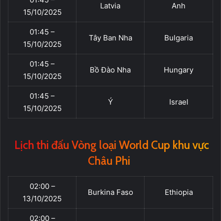
Latvia
Anh
15/10/2025
01:45 –
Tây Ban Nha
Bulgaria
15/10/2025
01:45 –
Bồ Đào Nha
Hungary
15/10/2025
01:45 –
Ý
Israel
15/10/2025
Lịch thi đấu Vòng loại World Cup khu vực
Châu Phi
02:00 –
Burkina Faso
Ethiopia
13/10/2025
02:00 –