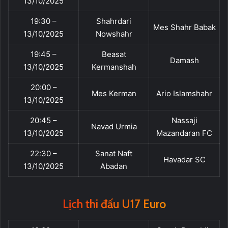
13/10/2025
19:30 –
Shahrdari
Mes Shahr Babak
13/10/2025
Nowshahr
19:45 –
Beasat
Damash
13/10/2025
Kermanshah
20:00 –
Mes Kerman
Ario Islamshahr
13/10/2025
20:45 –
Nassaji
Navad Urmia
13/10/2025
Mazandaran FC
22:30 –
Sanat Naft
Havadar SC
13/10/2025
Abadan
Lịch thi đấu U17 Euro