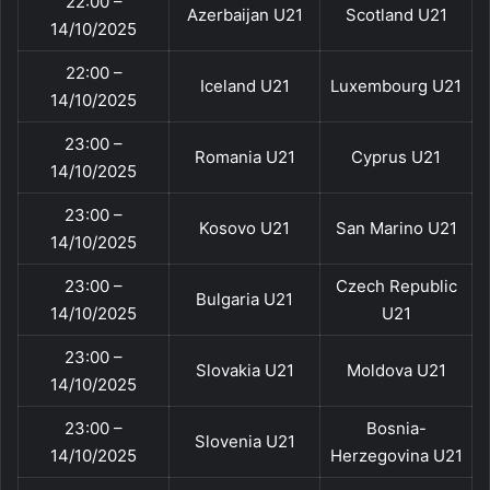
22:00 –
Azerbaijan U21
Scotland U21
14/10/2025
22:00 –
Iceland U21
Luxembourg U21
14/10/2025
23:00 –
Romania U21
Cyprus U21
14/10/2025
23:00 –
Kosovo U21
San Marino U21
14/10/2025
23:00 –
Czech Republic
Bulgaria U21
14/10/2025
U21
23:00 –
Slovakia U21
Moldova U21
14/10/2025
23:00 –
Bosnia-
Slovenia U21
14/10/2025
Herzegovina U21