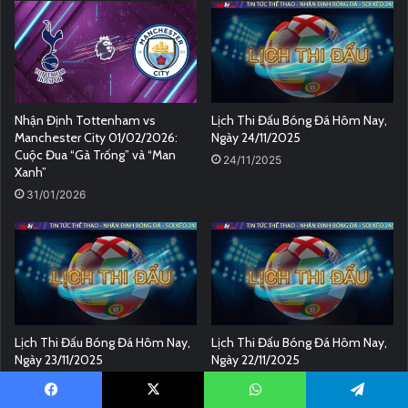
Nhận Định Tottenham vs
Lịch Thi Đấu Bóng Đá Hôm Nay,
Manchester City 01/02/2026:
Ngày 24/11/2025
Cuộc Đua “Gà Trống” và “Man
24/11/2025
Xanh”
31/01/2026
Lịch Thi Đấu Bóng Đá Hôm Nay,
Lịch Thi Đấu Bóng Đá Hôm Nay,
Ngày 23/11/2025
Ngày 22/11/2025
23/11/2025
22/11/2025
Facebook
X
WhatsApp
Telegram