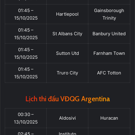
01:45 –
Gainsborough
Hartlepool
15/10/2025
Trinity
01:45 –
St Albans City
Banbury United
15/10/2025
01:45 –
Sutton Utd
Farnham Town
15/10/2025
01:45 –
Truro City
AFC Totton
15/10/2025
Lịch thi đấu VĐQG Argentina
00:30 –
Aldosivi
Huracan
13/10/2025
02:45 –
Instituto