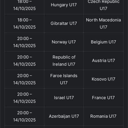
18:00 –
Czech Republic
Hungary U17
14/10/2025
U17
18:00 –
North Macedonia
Gibraltar U17
14/10/2025
U17
20:00 –
Norway U17
Belgium U17
14/10/2025
20:00 –
Republic of
Austria U17
14/10/2025
Ireland U17
20:00 –
Faroe Islands
Kosovo U17
14/10/2025
U17
20:00 –
Israel U17
France U17
14/10/2025
20:00 –
Azerbaijan U17
Romania U17
14/10/2025