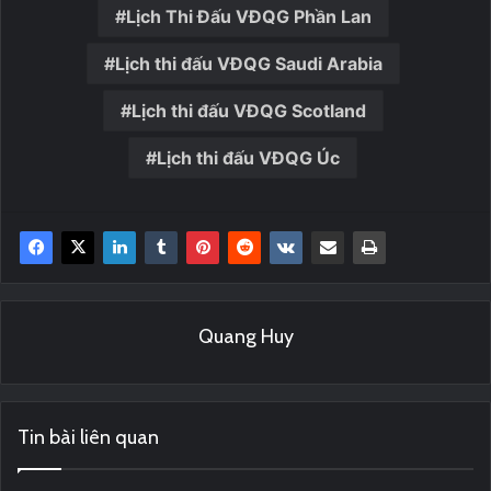
Lịch Thi Đấu VĐQG Phần Lan
Lịch thi đấu VĐQG Saudi Arabia
Lịch thi đấu VĐQG Scotland
Lịch thi đấu VĐQG Úc
Quang Huy
Tin bài liên quan