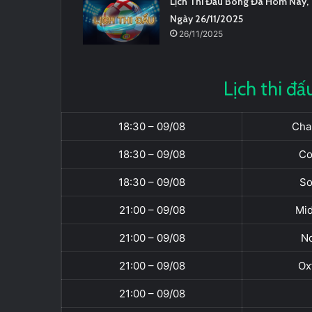
Lịch Thi Đấu Bóng Đá Hôm Nay,
Ngày 26/11/2025
26/11/2025
Lịch thi đ
18:30 – 09/08
Char
18:30 – 09/08
Co
18:30 – 09/08
So
21:00 – 09/08
Mi
21:00 – 09/08
No
21:00 – 09/08
Ox
21:00 – 09/08