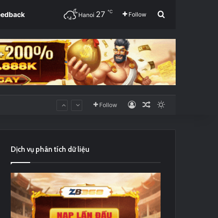
℃
27
Search for
eedback
Follow
Hanoi
Log In
Random Article
Switch skin
Follow
Dịch vụ phân tích dữ liệu