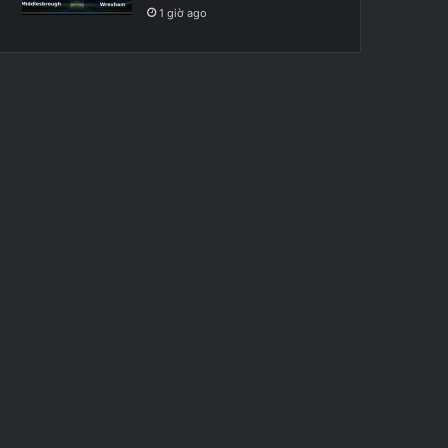
1 giờ ago