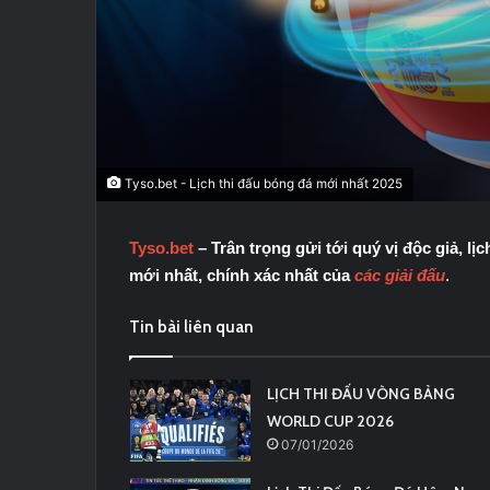
Tyso.bet - Lịch thi đấu bóng đá mới nhất 2025
Tyso.bet
– Trân trọng gửi tới quý vị độc giả, l
mới nhất, chính xác nhất của
các giải đấu
.
Tin bài liên quan
LỊCH THI ĐẤU VÒNG BẢNG
WORLD CUP 2026
07/01/2026