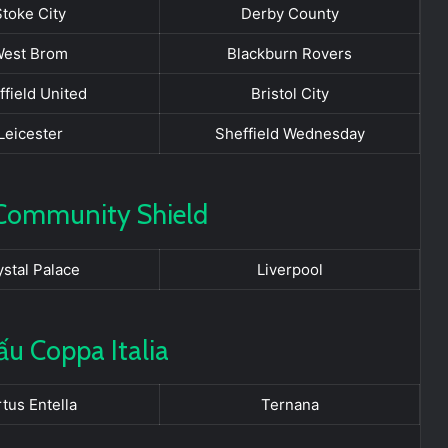
Stoke City
Derby County
est Brom
Blackburn Rovers
ffield United
Bristol City
Leicester
Sheffield Wednesday
 Community Shield
ystal Palace
Liverpool
đấu Coppa Italia
rtus Entella
Ternana