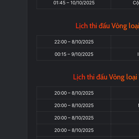
01:45 – 10/10/2025
Cộ
Lịch thi đấu Vòng lo
22:00 – 8/10/2025
00:15 – 9/10/2025
Lịch thi đấu Vòng loạ
20:00 – 8/10/2025
20:00 – 8/10/2025
20:00 – 8/10/2025
20:00 – 8/10/2025