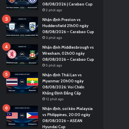
08/08/2026 | Carabao Cup
2 phút ago
Nhận định Preston vs
Huddersfield 21h00 ngày
08/08/2026 – Carabao Cup
3 phút ago
Nhận định Middlesbrough vs
Wrexham, 02h00 ngày
08/08/2026 – Carabao Cup
5 phút ago
Nhận định Thái Lan vs
Myanmar 20h00 ngày
08/08/2026: Voi Chiến
Khẳng Định Đẳng Cấp
12 phút ago
Nhận định, soi kèo Malaysia
vs Philippines, 20:00 ngày
08/08/2026 – ASEAN
Hyundai Cup