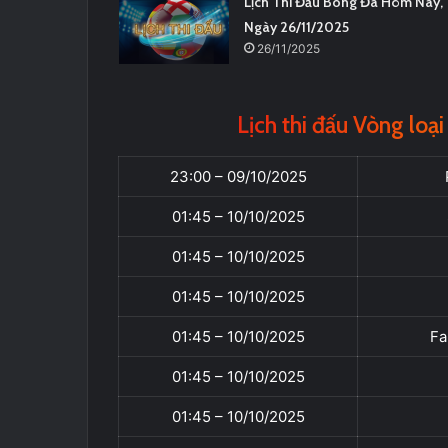
Lịch Thi Đấu Bóng Đá Hôm Nay,
Ngày 26/11/2025
26/11/2025
Lịch thi đấu Vòng loạ
23:00 – 09/10/2025
01:45 – 10/10/2025
01:45 – 10/10/2025
01:45 – 10/10/2025
01:45 – 10/10/2025
Fa
01:45 – 10/10/2025
01:45 – 10/10/2025