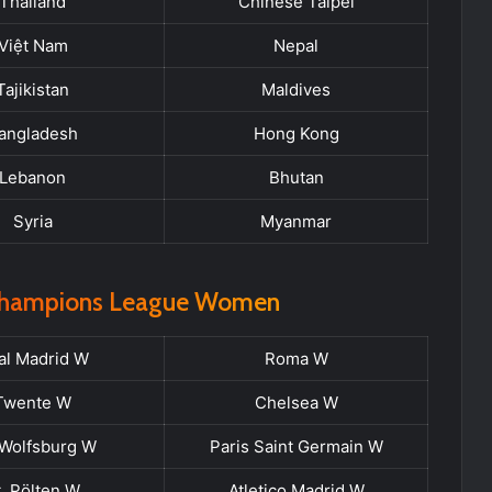
Thailand
Chinese Taipei
Việt Nam
Nepal
Tajikistan
Maldives
angladesh
Hong Kong
Lebanon
Bhutan
Syria
Myanmar
 Champions League Women
al Madrid W
Roma W
Twente W
Chelsea W
 Wolfsburg W
Paris Saint Germain W
t. Pölten W
Atletico Madrid W