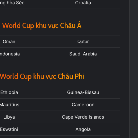
ng hòa Séc
Croatia
ại World Cup khu vực Châu Á
Oman
Qatar
Indonesia
Saudi Arabia
i World Cup khu vực Châu Phi
Ethiopia
Guinea-Bissau
Mauritius
Cameroon
Libya
Cape Verde Islands
Eswatini
Angola