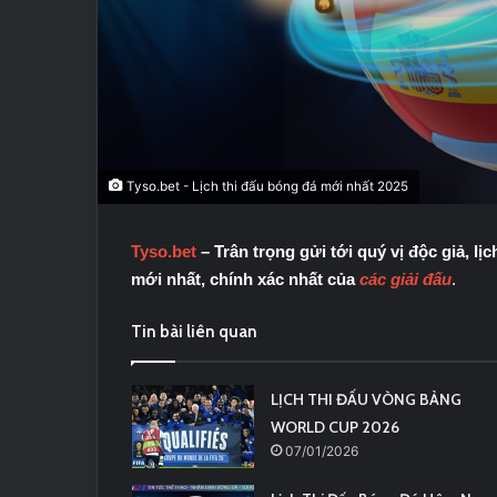
Tyso.bet - Lịch thi đấu bóng đá mới nhất 2025
Tyso.bet
– Trân trọng gửi tới quý vị độc giả, l
mới nhất, chính xác nhất của
các giải đấu
.
Tin bài liên quan
LỊCH THI ĐẤU VÒNG BẢNG
WORLD CUP 2026
07/01/2026