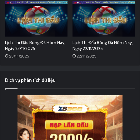
Lịch Thi Đấu Bóng Đá Hôm Nay,
Lịch Thi Đấu Bóng Đá Hôm Nay,
Ngày 23/11/2025
Ngày 22/11/2025
23/11/2025
22/11/2025
Dịch vụ phân tích dữ liệu