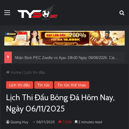
Menu
Se
Nhận Định PEC Zwolle vs Ajax 19h30 Ngày 09/08/2026: Cái Dớp Lịch Sử
Home
/
Lịch thi đấu
Lịch thi đấu
Tin tức
Tin tức thể thao
Lịch Thi Đấu Bóng Đá Hôm Nay,
Ngày 06/11/2025
Quang Huy
06/11/2025
7.029
2 minutes read