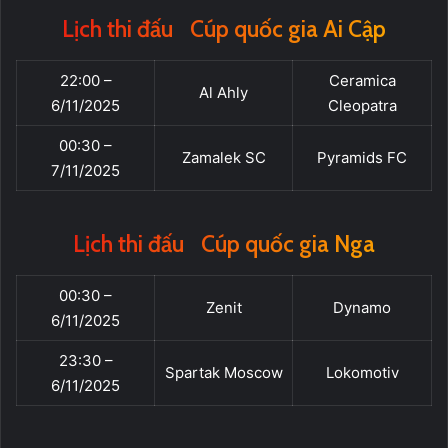
Lịch thi đấu
Cúp quốc gia Ai Cập
22:00 –
Ceramica
Al Ahly
6/11/2025
Cleopatra
00:30 –
Zamalek SC
Pyramids FC
7/11/2025
Lịch thi đấu
Cúp quốc gia Nga
00:30 –
Zenit
Dynamo
6/11/2025
23:30 –
Spartak Moscow
Lokomotiv
6/11/2025