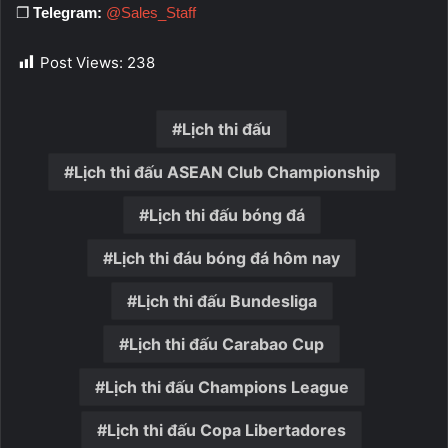
❐
Telegram:
@Sales_Staff
Post Views:
238
Lịch thi đấu
Lịch thi đấu ASEAN Club Championship
Lịch thi đấu bóng đá
Lịch thi đáu bóng đá hôm nay
Lịch thi đấu Bundesliga
Lịch thi đấu Carabao Cup
Lịch thi đấu Champions League
Lịch thi đấu Copa Libertadores