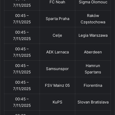
FC Noah
Sigma Olomouc
7/11/2025
00:45 –
Raków
Sparta Praha
7/11/2025
Częstochowa
00:45 –
Celje
Legia Warszawa
7/11/2025
00:45 –
AEK Larnaca
Aberdeen
7/11/2025
00:45 –
Hamrun
Samsunspor
7/11/2025
Spartans
00:45 –
FSV Mainz 05
Fiorentina
7/11/2025
00:45 –
KuPS
Slovan Bratislava
7/11/2025