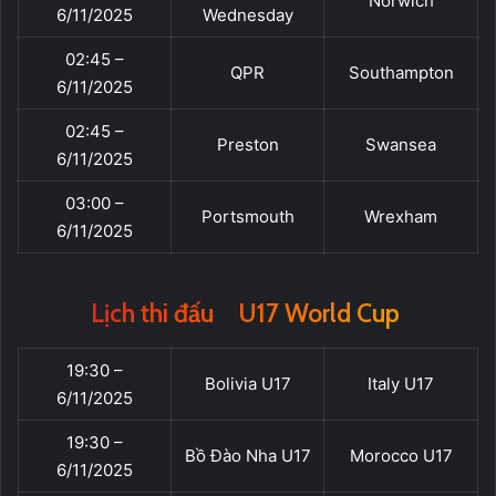
Norwich
6/11/2025
Wednesday
02:45 –
QPR
Southampton
6/11/2025
02:45 –
Preston
Swansea
6/11/2025
03:00 –
Portsmouth
Wrexham
6/11/2025
Lịch thi đấu
U17 World Cup
19:30 –
Bolivia U17
Italy U17
6/11/2025
19:30 –
Bồ Đào Nha U17
Morocco U17
6/11/2025