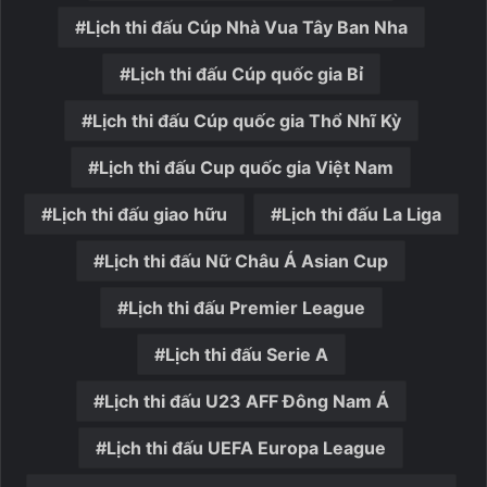
Lịch thi đấu Cúp Nhà Vua Tây Ban Nha
Lịch thi đấu Cúp quốc gia Bỉ
Lịch thi đấu Cúp quốc gia Thổ Nhĩ Kỳ
Lịch thi đấu Cup quốc gia Việt Nam
Lịch thi đấu giao hữu
Lịch thi đấu La Liga
Lịch thi đấu Nữ Châu Á Asian Cup
Lịch thi đấu Premier League
Lịch thi đấu Serie A
Lịch thi đấu U23 AFF Đông Nam Á
Lịch thi đấu UEFA Europa League