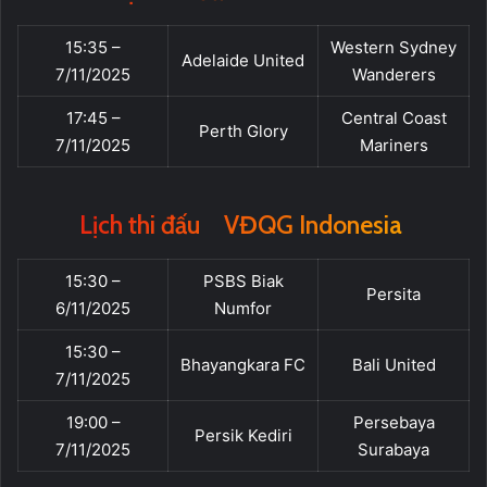
15:35 –
Western Sydney
Adelaide United
7/11/2025
Wanderers
17:45 –
Central Coast
Perth Glory
7/11/2025
Mariners
Lịch thi đấu
VĐQG Indonesia
15:30 –
PSBS Biak
Persita
6/11/2025
Numfor
15:30 –
Bhayangkara FC
Bali United
7/11/2025
19:00 –
Persebaya
Persik Kediri
7/11/2025
Surabaya