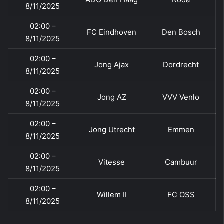
8/11/2025
02:00 –
FC Eindhoven
Den Bosch
8/11/2025
02:00 –
Jong Ajax
Dordrecht
8/11/2025
02:00 –
Jong AZ
VVV Venlo
8/11/2025
02:00 –
Jong Utrecht
Emmen
8/11/2025
02:00 –
Vitesse
Cambuur
8/11/2025
02:00 –
Willem II
FC OSS
8/11/2025