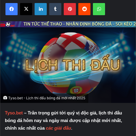
Facebook
X
LinkedIn
Tumblr
Pinterest
Reddit
WhatsApp
Tyso.bet - Lịch thi đấu bóng đá mới nhất 2025
Tyso.bet
– Trân trọng gửi tới quý vị độc giả, lịch thi đấu
bóng đá hôm nay và ngày mai được cập nhật mới nhất,
chính xác nhất của
các giải đấu
.