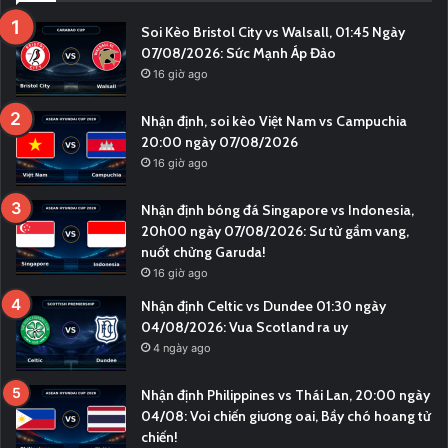
Soi Kèo Bristol City vs Walsall, 01:45 Ngày
07/08/2026: Sức Mạnh Áp Đảo
16 giờ ago
Nhận định, soi kèo Việt Nam vs Campuchia
20:00 ngày 07/08/2026
16 giờ ago
Nhận định bóng đá Singapore vs Indonesia,
20h00 ngày 07/08/2026: Sư tử gầm vang,
nuốt chửng Garuda!
16 giờ ago
Nhận định Celtic vs Dundee 01:30 ngày
04/08/2026: Vua Scotland ra uy
4 ngày ago
Nhận định Philippines vs Thái Lan, 20:00 ngày
04/08: Voi chiến giương oai, Bầy chó hoang tử
chiến!