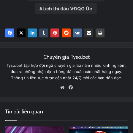
Lịch thi đấu VĐQG Úc
Chuyên gia Tyso.bet
Tyso.bet tập hợp đội ngũ chuyên gia lâu năm nhiều kinh nghiệm,
đưa ra những nhận định bóng đá chuẩn xác nhất hàng ngày.
Thông tin liên tục được cập nhật 24/7, mời các bạn đón đọc.
Website
Facebook
Tin bài liên quan