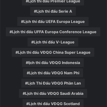
Lịch thi đấu Premier League
Lịch thi đấu Serie A
Lịch thi đấu UEFA Europa League
Lịch thi đấu UFFA Europa Conference League
Lịch thi đấu V-League
Lịch thi đấu VĐQG China Super League
lịch thi đấu VĐQG Indonesia
Lịch thi đấu VĐQG Nam Phi
Lịch Thi Đấu VĐQG Phần Lan
Lịch thi đấu VĐQG Saudi Arabia
Lịch thi đấu VĐQG Scotland