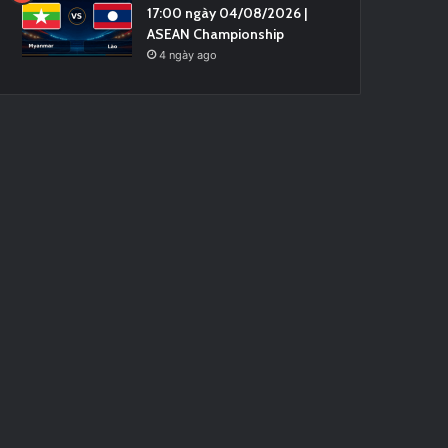
17:00 ngày 04/08/2026 |
ASEAN Championship
4 ngày ago