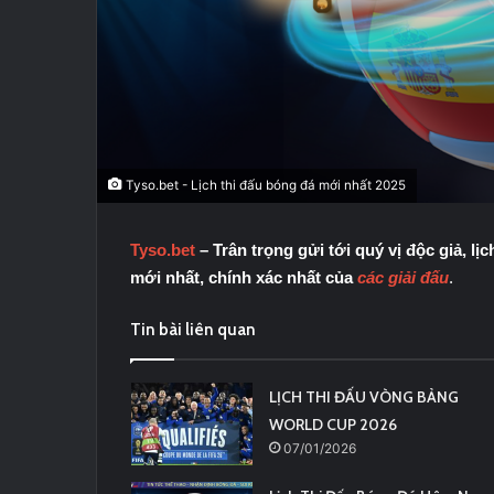
Tyso.bet - Lịch thi đấu bóng đá mới nhất 2025
Tyso.bet
– Trân trọng gửi tới quý vị độc giả, l
mới nhất, chính xác nhất của
các giải đấu
.
Tin bài liên quan
LỊCH THI ĐẤU VÒNG BẢNG
WORLD CUP 2026
07/01/2026