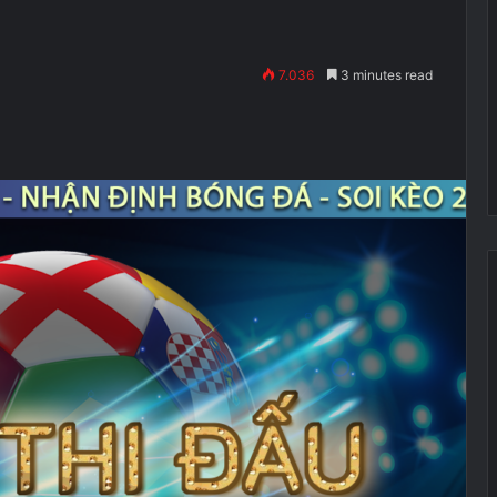
7.036
3 minutes read