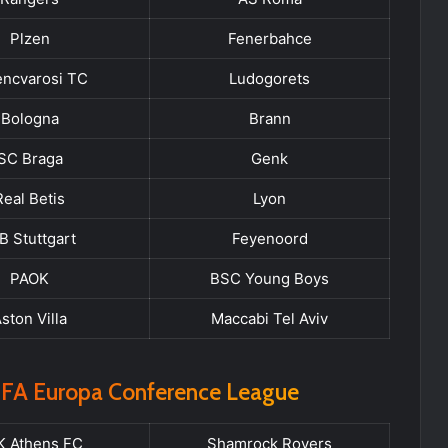
Plzen
Fenerbahce
encvarosi TC
Ludogorets
Bologna
Brann
SC Braga
Genk
Real Betis
Lyon
B Stuttgart
Feyenoord
PAOK
BSC Young Boys
ston Villa
Maccabi Tel Aviv
UEFA Europa Conference League
K Athens FC
Shamrock Rovers