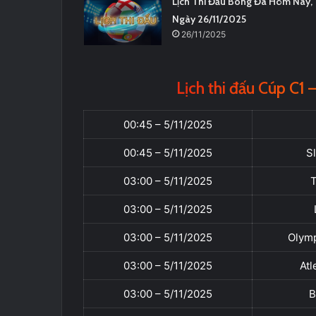
Lịch Thi Đấu Bóng Đá Hôm Nay,
Ngày 26/11/2025
26/11/2025
Lịch thi đấu Cúp C
00:45 – 5/11/2025
00:45 – 5/11/2025
S
03:00 – 5/11/2025
T
03:00 – 5/11/2025
03:00 – 5/11/2025
Olymp
03:00 – 5/11/2025
Atl
03:00 – 5/11/2025
B