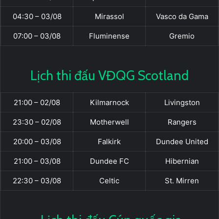
04:30 – 03/08
Mirassol
Vasco da Gama
07:00 – 03/08
Fluminense
Gremio
Lịch thi đấu VĐQG Scotland
21:00 – 02/08
Kilmarnock
Livingston
23:30 – 02/08
Motherwell
Rangers
20:00 – 03/08
Falkirk
Dundee United
21:00 – 03/08
Dundee FC
Hibernian
22:30 – 03/08
Celtic
St. Mirren