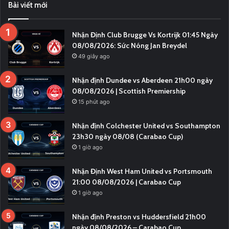
Bài viết mới
Nhận Định Club Brugge Vs Kortrijk 01:45 Ngày
08/08/2026: Sức Nóng Jan Breydel
49 giây ago
Nhận định Dundee vs Aberdeen 21h00 ngày
08/08/2026 | Scottish Premiership
15 phút ago
Nhận định Colchester United vs Southampton
23h30 ngày 08/08 (Carabao Cup)
1 giờ ago
Nhận Định West Ham United vs Portsmouth
21:00 08/08/2026 | Carabao Cup
1 giờ ago
Nhận định Preston vs Huddersfield 21h00
ngày 08/08/2026 – Carabao Cup