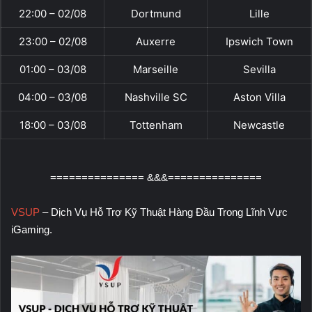
22:00 – 02/08
Dortmund
Lille
23:00 – 02/08
Auxerre
Ipswich Town
01:00 – 03/08
Marseille
Sevilla
04:00 – 03/08
Nashville SC
Aston Villa
18:00 – 03/08
Tottenham
Newcastle
=============== &&&===============
VSUP
– Dịch Vụ Hỗ Trợ Kỹ Thuật Hàng Đầu Trong Lĩnh Vực
iGaming.