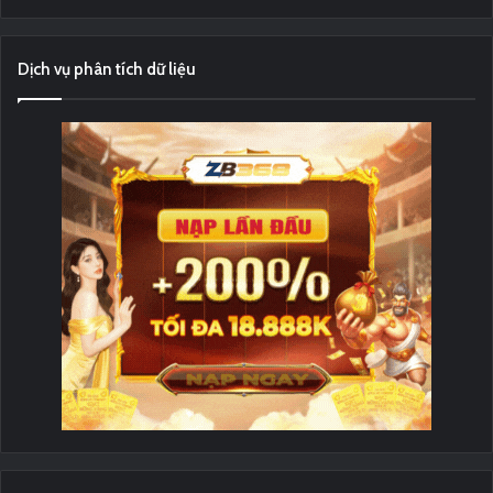
Dịch vụ phân tích dữ liệu