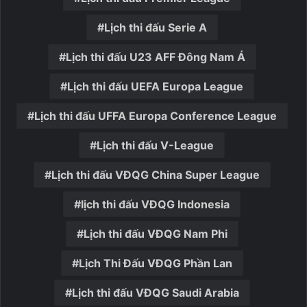
Lịch thi đấu Serie A
Lịch thi đấu U23 AFF Đông Nam Á
Lịch thi đấu UEFA Europa League
Lịch thi đấu UFFA Europa Conference League
Lịch thi đấu V-League
Lịch thi đấu VĐQG China Super League
lịch thi đấu VĐQG Indonesia
Lịch thi đấu VĐQG Nam Phi
Lịch Thi Đấu VĐQG Phần Lan
Lịch thi đấu VĐQG Saudi Arabia