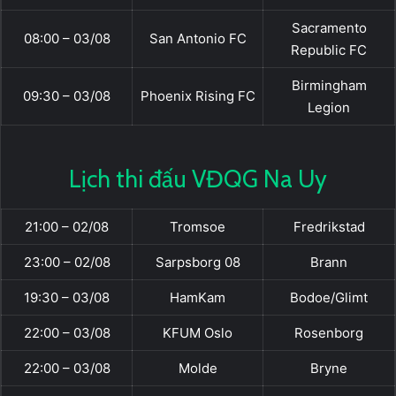
Sacramento
08:00 – 03/08
San Antonio FC
Republic FC
Birmingham
09:30 – 03/08
Phoenix Rising FC
Legion
Lịch thi đấu VĐQG Na Uy
21:00 – 02/08
Tromsoe
Fredrikstad
23:00 – 02/08
Sarpsborg 08
Brann
19:30 – 03/08
HamKam
Bodoe/Glimt
22:00 – 03/08
KFUM Oslo
Rosenborg
22:00 – 03/08
Molde
Bryne