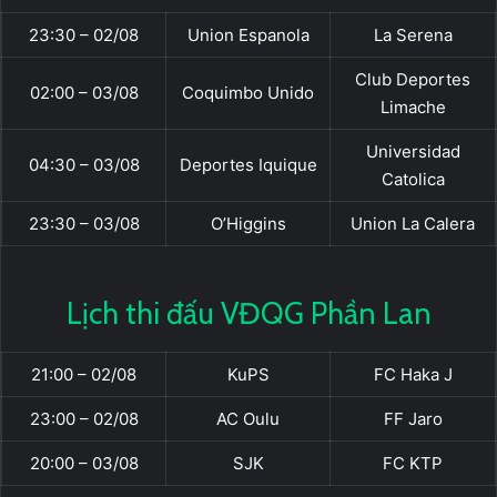
23:30 – 02/08
Union Espanola
La Serena
Club Deportes
02:00 – 03/08
Coquimbo Unido
Limache
Universidad
04:30 – 03/08
Deportes Iquique
Catolica
23:30 – 03/08
O’Higgins
Union La Calera
Lịch thi đấu VĐQG Phần Lan
21:00 – 02/08
KuPS
FC Haka J
23:00 – 02/08
AC Oulu
FF Jaro
20:00 – 03/08
SJK
FC KTP