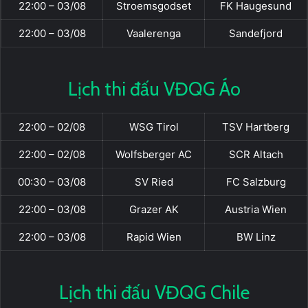
22:00 – 03/08
Stroemsgodset
FK Haugesund
22:00 – 03/08
Vaalerenga
Sandefjord
Lịch thi đấu VĐQG Áo
22:00 – 02/08
WSG Tirol
TSV Hartberg
22:00 – 02/08
Wolfsberger AC
SCR Altach
00:30 – 03/08
SV Ried
FC Salzburg
22:00 – 03/08
Grazer AK
Austria Wien
22:00 – 03/08
Rapid Wien
BW Linz
Lịch thi đấu VĐQG Chile