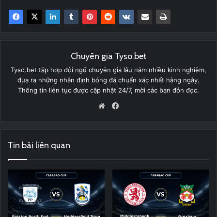
Chuyên gia Tyso.bet
Tyso.bet tập hợp đội ngũ chuyên gia lâu năm nhiều kinh nghiệm,
đưa ra những nhận định bóng đá chuẩn xác nhất hàng ngày.
Thông tin liên tục được cập nhật 24/7, mời các bạn đón đọc.
Website
Facebook
Tin bài liên quan