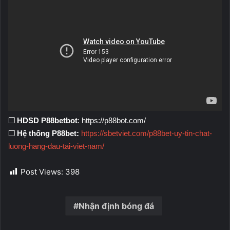
❐
HDSD P88betbot
: https://p88bot.com/
❐
Hệ thống P88bet:
https://sbetviet.com/p88bet-uy-tin-chat-
luong-hang-dau-tai-viet-nam/
Post Views:
398
Nhận định bóng đá