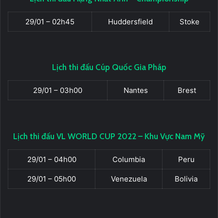
29/01 – 02h45
Huddersfield
Stoke
Lịch thi đấu Cúp Quốc Gia Pháp
29/01 – 03h00
Nantes
Brest
Lịch thi đấu VL WORLD CUP 2022 – Khu Vực Nam Mỹ
29/01 – 04h00
Columbia
Peru
29/01 – 05h00
Venezuela
Bolivia