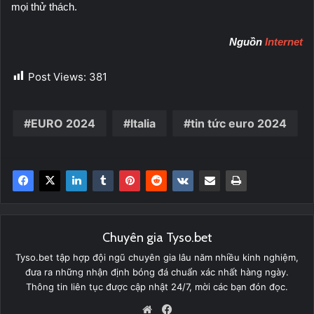
mọi thử thách.
Nguồn
Internet
Post Views:
381
EURO 2024
Italia
tin tức euro 2024
Chuyên gia Tyso.bet
Tyso.bet tập hợp đội ngũ chuyên gia lâu năm nhiều kinh nghiệm,
đưa ra những nhận định bóng đá chuẩn xác nhất hàng ngày.
Thông tin liên tục được cập nhật 24/7, mời các bạn đón đọc.
Website
Facebook