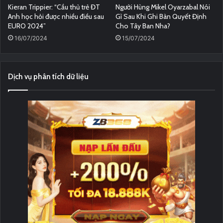
Kieran Trippier: “Cầu thủ trẻ ĐT
Người Hùng Mikel Oyarzabal Nói
Anh học hỏi được nhiều điều sau
Gì Sau Khi Ghi Bàn Quyết Định
EURO 2024”
Cho Tây Ban Nha?
16/07/2024
15/07/2024
Dịch vụ phân tích dữ liệu