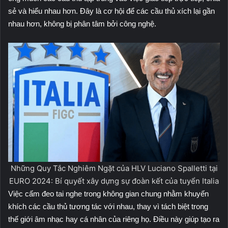
sẻ và hiểu nhau hơn. Đây là cơ hội để các cầu thủ xích lại gần
nhau hơn, không bị phân tâm bởi công nghệ.
Những Quy Tắc Nghiêm Ngặt của HLV Luciano Spalletti tại
EURO 2024: Bí quyết xây dựng sự đoàn kết của tuyển Italia
Việc cấm đeo tai nghe trong không gian chung nhằm khuyến
khích các cầu thủ tương tác với nhau, thay vì tách biệt trong
thế giới âm nhạc hay cá nhân của riêng họ. Điều này giúp tạo ra