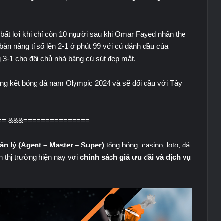
bất lợi khi chỉ còn 10 người sau khi Omar Fayed nhận thẻ
 bàn nâng tỉ số lên 2-1 ở phút 99 với cú đánh đầu của
g 3-1 cho đội chủ nhà bằng cú sút đẹp mắt.
ung kết bóng đá nam Olympic 2024 và sẽ đối đầu với Tây
== &&&===============
n lý (Agent – Master – Super)
tổng bóng, casino, loto, đá
ên thị trường hiện nay với
chính sách giá ưu đãi và dịch vụ