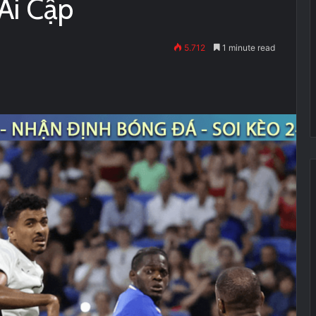
Ai Cập
5.712
1 minute read