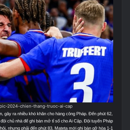
ic-2024-chien-thang-truoc-ai-cap
n, gây ra nhiều khó khăn cho hàng công Pháp. Đến phút 62,
ội chủ nhà để ghi bàn mở tỉ số cho Ai Cập. Đội tuyển Pháp
hội, nhưng phải đến phút 83, Mateta mới ghi bàn gỡ hòa 1-1