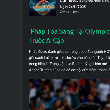
Lịch Thi Đấu Bóng Đá Hôm Nay,
Ngày 26/11/2025
26/11/2025
Pháp Tỏa Sáng Tại Olympic
Trước Ai Cập
Pháp được đánh giá cao trong cuộc đua giành HC
giữ sạch lưới trước khi bước vào bán kết. Tuy nh
trong hiệp 1. Trung vệ Loic Bade suýt ghi bàn mở t
Adrien Truffert cũng đã có cơ hội dứt điểm tron