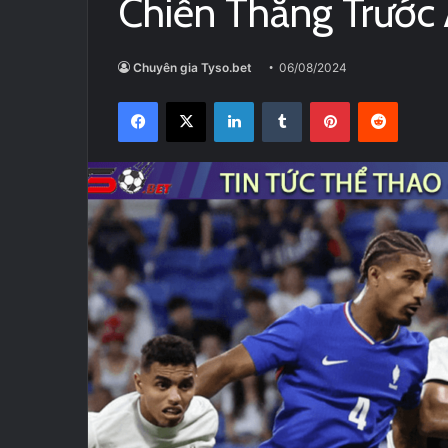
Chiến Thắng Trước 
Chuyên gia Tyso.bet
06/08/2024
Facebook
X
LinkedIn
Tumblr
Pinterest
Reddit