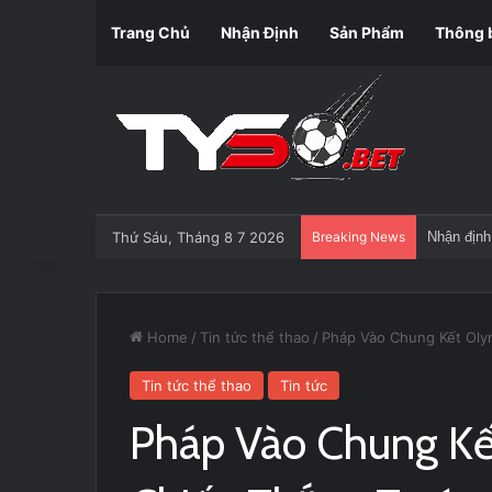
Trang Chủ
Nhận Định
Sản Phẩm
Thông 
Thứ Sáu, Tháng 8 7 2026
Breaking News
Home
/
Tin tức thể thao
/
Pháp Vào Chung Kết Oly
Tin tức thể thao
Tin tức
Pháp Vào Chung Kế