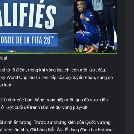
loại
d tới 6 điểm, trong khi vòng loại chỉ còn một lượt đấu.
ỳ World Cup thứ tư liên tiếp của đội tuyển Pháp, cũng có
áo lam.
 2-0 nhờ các bàn thắng trong hiệp một, qua đó vươn lên
 ở lượt cuối để tranh tấm vé dự vòng play-off.
nh hồi sinh ấn tượng. Trước sự chứng kiến của Quốc vương
ả trên sân nhà, đội bóng Bắc Âu dễ dàng đánh bại Estonia