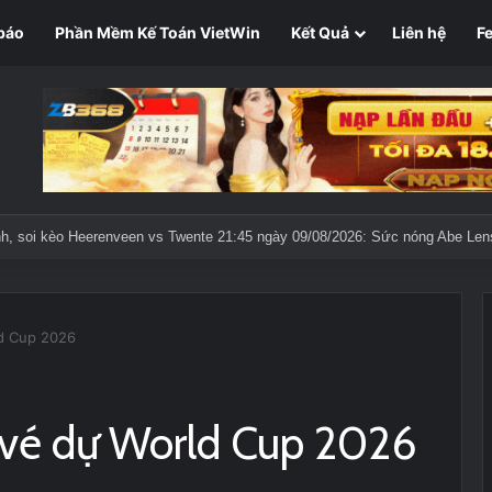
báo
Phần Mềm Kế Toán VietWin
Kết Quả
Liên hệ
F
nh PEC Zwolle vs Ajax 19h30 Ngày 09/08/2026: Cái Dớp Lịch Sử
ld Cup 2026
 vé dự World Cup 2026