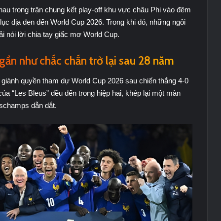
u trong trận chung kết play-off khu vực châu Phi vào đêm
lục địa đen đến World Cup 2026. Trong khi đó, những ngôi
nói lời chia tay giấc mơ World Cup.
ần như chắc chắn trở lại sau 28 năm
9 giành quyền tham dự World Cup 2026 sau chiến thắng 4-0
của “Les Bleus” đều đến trong hiệp hai, khép lại một màn
eschamps dẫn dắt.