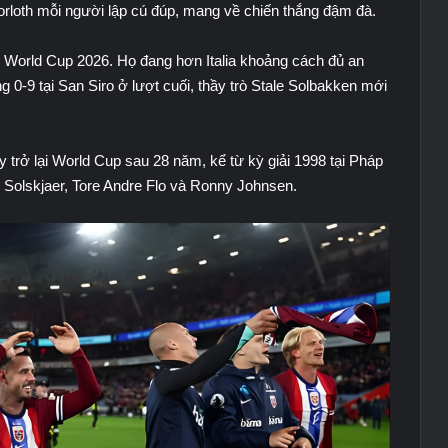
Sorloth mỗi người lập cú đúp, mang về chiến thắng đậm đà.
 World Cup 2026. Họ đang hơn Italia khoảng cách đủ an
ng 0-9 tại San Siro ở lượt cuối, thầy trò Stale Solbakken mới
Uy trở lại World Cup sau 28 năm, kể từ kỳ giải 1998 tại Pháp
 Solskjaer, Tore Andre Flo và Ronny Johnsen.