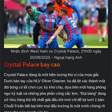
Nhận định West Ham vs Crystal Palace, 21h00 ngày
20/09/2025 – Ngoại hạng Anh
Crystal Palace bay cao
Crystal Palace đang là một hiện tượng thú vị của mùa giải.
Dưới bàn tay của HLV Oliver Glasner, họ đã lột xác thành một
đội bóng có lối chơi cực kỳ khó chịu, dựa trên một hàng phòng
ngự kỷ luật và những pha phản công sắc lẹm. “Đại bàng” đang
sở hữu hàng thủ tốt nhất giải đấu khi mới chỉ để lọt lưới 1 bàn.
Chuỗi 9 trận bất bại trên mọi đấu trường là một minh chứng rõ