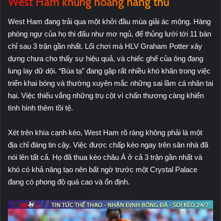
West Ham khủng hoảng hàng thủ
West Ham đang trải qua một khởi đầu mùa giải ác mộng. Hàng
phòng ngự của họ thi đấu như mơ ngủ, để thủng lưới tới 11 bàn
chỉ sau 3 trận gần nhất. Lối chơi mà HLV Graham Potter xây
dựng chưa cho thấy sự hiệu quả, và chiếc ghế của ông đang
lung lay dữ dội. “Búa tạ” đang gặp rất nhiều khó khăn trong việc
triển khai bóng và thường xuyên mắc những sai lầm cá nhân tai
hại. Việc thiếu vắng những trụ cột vì chấn thương càng khiến
tình hình thêm tồi tệ.
Xét trên khía cạnh kèo, West Ham rõ ràng không phải là một
địa chỉ đáng tin cậy. Việc được chấp kèo ngay trên sân nhà đã
nói lên tất cả. Họ đã thua kèo châu Á ở cả 3 trận gần nhất và
khó có khả năng tạo nên bất ngờ trước một Crystal Palace
đang có phong độ quá cao và ổn định.