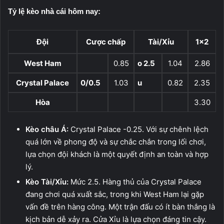
Tỷ lệ kèo nhà cái hôm nay:
Đội
Cược chấp
Tài/Xỉu
1×2
West Ham
0.85
o 2.5
1.04
2.86
Crystal Palace
0/0.5
1.03
u
0.82
2.35
Hòa
3.30
Kèo châu Á:
Crystal Palace -0.25. Với sự chênh lệch
quá lớn về phong độ và sự chắc chắn trong lối chơi,
lựa chọn đội khách là một quyết định an toàn và hợp
lý.
Kèo Tài/Xỉu:
Mức 2.5. Hàng thủ của Crystal Palace
đang chơi quá xuất sắc, trong khi West Ham lại gặp
vấn đề trên hàng công. Một trận đấu có ít bàn thắng là
kịch bản dễ xảy ra. Cửa Xỉu là lựa chọn đáng tin cậy.