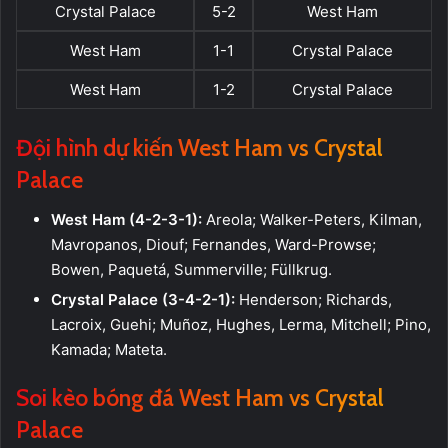
Crystal Palace
5-2
West Ham
West Ham
1-1
Crystal Palace
West Ham
1-2
Crystal Palace
Đội hình dự kiến West Ham vs Crystal
Palace
West Ham (4-2-3-1):
Areola; Walker-Peters, Kilman,
Mavropanos, Diouf; Fernandes, Ward-Prowse;
Bowen, Paquetá, Summerville; Füllkrug.
Crystal Palace (3-4-2-1):
Henderson; Richards,
Lacroix, Guehi; Muñoz, Hughes, Lerma, Mitchell; Pino,
Kamada; Mateta.
Soi kèo bóng đá West Ham vs Crystal
Palace