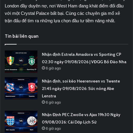
London đầy duyên nợ, nơi West Ham đang khát điểm đối đầu
với một Crystal Palace bất bại. Cùng các chuyên gia mổ xẻ
trận đấu để tìm ra những lựa chọn đầu tư tiềm năng nhất.
Tin bài liên quan
Nhận định Estrela Amadora vs Sporting CP
02:30 ngày 09/08/2026 | VĐQG Bồ Đào Nha
6 giờ ago
Nhận định, soi kèo Heerenveen vs Twente
21:45 ngày 09/08/2026: Sức nóng Abe
Lenstra
6 giờ ago
Nhận Định PEC Zwolle vs Ajax 19h30 Ngày
09/08/2026: Cái Dớp Lịch Sử
6 giờ ago