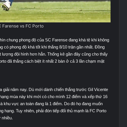
 Farense vs FC Porto
hìn chung phong độ của SC Farense đang khá tệ khi không
ng có phong độ khá tốt khi thắng 8/10 trận gần nhất. Đồng
t lượng đội hình hơn hẳn. Thống kê gần đây cũng cho thấy
rto đã thắng cách biệt ít nhất 2 bàn ở cả 3 lần chạm mặt
a giải năm nay. Dù mới dành chiến thắng trước Gil Vicente
hạng mùa này khi mới có cho mình 12 điểm và xếp thứ 16
à khu vực an toàn đang là 1 điểm. Do đó họ đang muốn
ng hạng. Tuy nhiên, phải đón tiếp đối thủ mạnh là FC Porto
 nhiều.