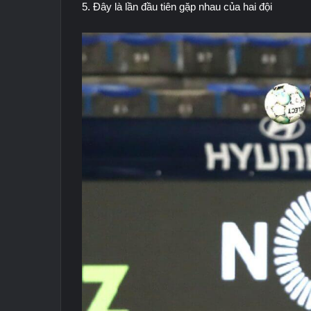
5. Đây là lần đầu tiên gặp nhau của hai đội