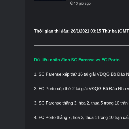
10 giờ ago
Thời gian thi đấu: 26/1/2021 03:15 Thứ ba (GM
——————————————————————
Dữ liệu nhận định SC Farense vs FC Porto
1. SC Farense xếp thứ 16 tại giải VĐQG Bồ Đào N
2. FC Porto xếp thứ 2 tại giải VĐQG Bồ Đào Nha 
3. SC Farense thắng 3, hòa 2, thua 5 trong 10 trận 
4. FC Porto thắng 7, hòa 2, thua 1 trong 10 trận đấu