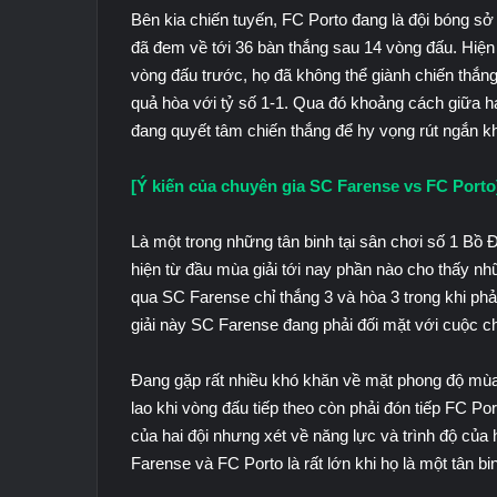
Bên kia chiến tuyến, FC Porto đang là đội bóng s
đã đem về tới 36 bàn thắng sau 14 vòng đấu. Hiện 
vòng đấu trước, họ đã không thể giành chiến thắng 
quả hòa với tỷ số 1-1. Qua đó khoảng cách giữa ha
đang quyết tâm chiến thắng để hy vọng rút ngắn k
[Ý kiến của chuyên gia SC Farense vs FC Porto
Là một trong những tân binh tại sân chơi số 1 B
hiện từ đầu mùa giải tới nay phần nào cho thấy nh
qua SC Farense chỉ thắng 3 và hòa 3 trong khi phả
giải này SC Farense đang phải đối mặt với cuộc c
Đang gặp rất nhiều khó khăn về mặt phong độ mùa
lao khi vòng đấu tiếp theo còn phải đón tiếp FC Po
của hai đội nhưng xét về năng lực và trình độ của h
Farense và FC Porto là rất lớn khi họ là một tân bin