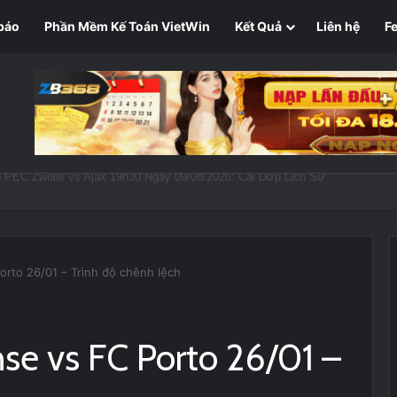
báo
Phần Mềm Kế Toán VietWin
Kết Quả
Liên hệ
F
 Sparta Rotterdam Vs Feyenoord 17:15 Ngày 09/08/2026: Pháo Đài Het Kast
rto 26/01 – Trình độ chênh lệch
se vs FC Porto 26/01 –