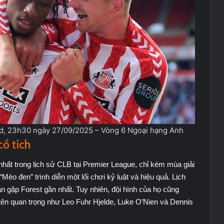
d, 23h30 ngày 27/09/2025 – Vòng 6 Ngoại hạng Anh
cổ tích
hất trong lịch sử CLB tại Premier League, chỉ kém mùa giải
èo đen” trình diễn một lối chơi kỷ luật và hiệu quả. Lịch
ần gặp Forest gần nhất. Tuy nhiên, đội hình của họ cũng
 tên quan trọng như Leo Fuhr Hjelde, Luke O’Nien và Dennis