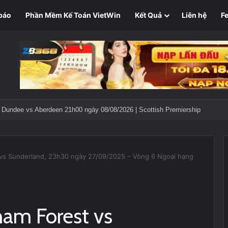
báo
Phần Mềm Kế Toán VietWin
Kết Quả
Liên hệ
F
 Dundee vs Aberdeen 21h00 ngày 08/08/2026 | Scottish Premiership
vs Sunderland, 23h30 ngày 27/09/2025 – Vòng 6 Ngoại hạng
ham Forest vs