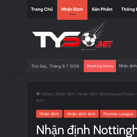
Trang Chủ
Nhận Định
Sản Phẩm
Thông 
Nhận định
Thứ Sáu, Tháng 8 7 2026
Breaking News
Home
/
Nhận định
/
Nhận định Nottingham Forest 
Anh
Nhận định
Nhận định Anh
Premier League
Nhận định Notting