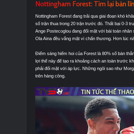
Nottingham Forest: Tìm lại bản lĩ
Nottingham Forest đang trải qua giai đoạn khó khăn 
số trận thua trong 20 trận trước đó. Thất bại 0-
Ange Postecoglou đang đối mặt với bài toán nhân s
Ola Aina đều vắng mặt vì chấn thương. Hơn lúc nào
Điểm sáng hiếm hoi của Forest là 80% số bàn thắn
lợi thế này để tạo ra khoảng cách an toàn trước khi
phải đối mặt với áp lực. Những ngôi sao như Mor
trên hàng công.