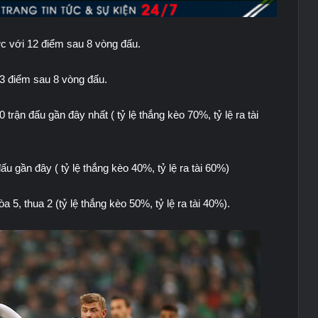
 với 12 điểm sau 8 vòng đấu.
3 điểm sau 8 vòng đấu.
trận đấu gần đây nhất ( tỷ lệ thắng kèo 70%, tỷ lệ ra tài
ấu gần đây ( tỷ lệ thắng kèo 40%, tỷ lệ ra tài 60%)
 5, thua 2 (tỷ lệ thắng kèo 50%, tỷ lệ ra tài 40%).