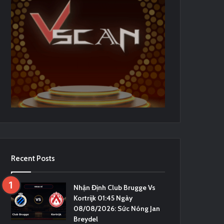
Recent Posts
Nhận Định Club Brugge Vs
Kortrijk 01:45 Ngày
08/08/2026: Sức Nóng Jan
Breydel