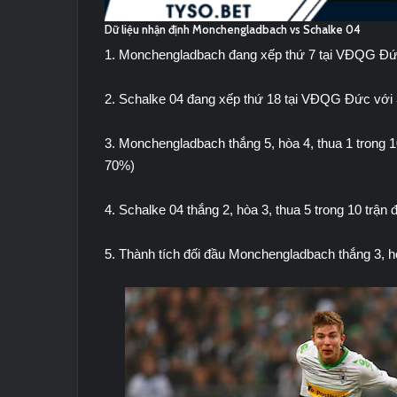
Dữ liệu nhận định Monchengladbach vs Schalke 04
1. Monchengladbach đang xếp thứ 7 tại VĐQG Đức
2. Schalke 04 đang xếp thứ 18 tại VĐQG Đức với 
3. Monchengladbach thắng 5, hòa 4, thua 1 trong 10 
70%)
4. Schalke 04 thắng 2, hòa 3, thua 5 trong 10 trận đ
5. Thành tích đối đầu Monchengladbach thắng 3, hòa