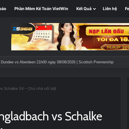
báo
Phần Mềm Kế Toán VietWin
Kết Quả
Liên hệ
F
 Colchester United vs Southampton 23h30 ngày 08/08 (Carabao Cup)
 Schalke 04 – Chủ nhà nổi bật
gladbach vs Schalke