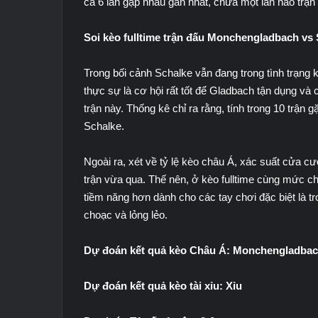
cả 6 lần gặp nhau gần nhất, chưa một lần nào trận
Soi kèo fulltime trận đấu Monchengladbach vs
Trong bối cảnh Schalke vẫn đang trong tình trạng k
thực sự là cơ hội rất tốt để Gladbach tận dụng và
trận này. Thống kê chỉ ra rằng, tính trong 10 trận g
Schalke.
Ngoài ra, xét về tỷ lệ kèo châu Á, xác suất cửa c
trận vừa qua. Thế nên, ở kèo fulltime cùng mức chấ
tiềm năng hơn dành cho các tay chơi đặc biệt là t
choạc và lỏng lẻo.
Dự đoán kết quả kèo Châu Á: Monchengladbach
Dự đoán kết quả kèo tài xỉu: Xỉu