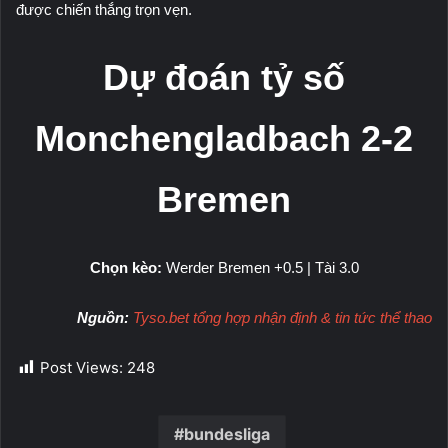
được chiến thắng trọn vẹn.
Dự đoán tỷ số
Monchengladbach 2-2
Bremen
Chọn kèo:
Werder Bremen +0.5 | Tài 3.0
Nguồn:
Tyso.bet tổng hợp nhận định & tin tức thể thao
Post Views:
248
bundesliga