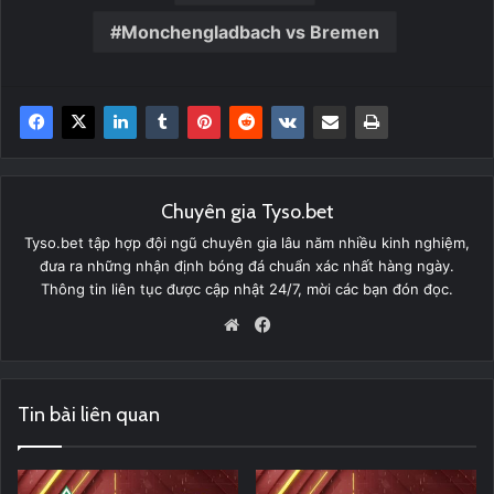
Monchengladbach vs Bremen
Chuyên gia Tyso.bet
Tyso.bet tập hợp đội ngũ chuyên gia lâu năm nhiều kinh nghiệm,
đưa ra những nhận định bóng đá chuẩn xác nhất hàng ngày.
Thông tin liên tục được cập nhật 24/7, mời các bạn đón đọc.
Website
Facebook
Tin bài liên quan