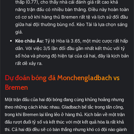
thấp (0.77), cho thấy nhà cái đánh giá rất cao khả
năng trận đấu có nhiều bàn thắng. Điều này hoàn toàn
có cơ sở khi hàng thủ Bremen rất tệ và lịch sử đối đầu
giữa hai đội thường bùng nổ. Kèo Tài là lựa chọn sáng
giá.
Kèo châu Âu:
Tỷ lệ Hòa là 3.65, một mức cược rất hấp
dẫn. Với việc 3/5 lần đối đầu gần nhất kết thúc với tỷ
số hòa và phong độ hiện tại của cả hai, đây là kịch bản
rất dễ xảy ra.
Dự đoán bóng đá Monchengladbach vs
Bremen
Một trận đấu của hai đội bóng đang cùng khủng hoảng nhưng
theo những cách khác nhau. Gladbach bế tắc trong tấn công,
trong khi Bremen lại lỏng lẻo ở hàng thủ. Kịch bản về một trận
đấu rượt đuổi tỷ số và kết thúc với một kết quả hòa là rất khả
thi. Cả hai đội đều sẽ có bàn thắng nhưng khó có đội nào giành