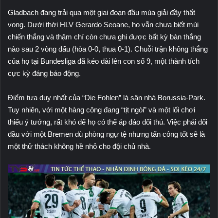
Gladbach đang trải qua một giai đoạn đầu mùa giải đầy thất
vọng. Dưới thời HLV Gerardo Seoane, họ vẫn chưa biết mùi
chiến thắng và thậm chí còn chưa ghi được bất kỳ bàn thắng
nào sau 2 vòng đấu (hòa 0-0, thua 0-1). Chuỗi trận không thắng
của họ tại Bundesliga đã kéo dài lên con số 9, một thành tích
cực kỳ đáng báo động.
Điểm tựa duy nhất của “Die Fohlen” là sân nhà Borussia-Park.
Tuy nhiên, với một hàng công đang “tịt ngòi” và một lối chơi
thiếu ý tưởng, rất khó để họ có thể áp đảo đối thủ. Việc phải đối
đầu với một Bremen dù phòng ngự tệ nhưng tấn công tốt sẽ là
một thử thách không hề nhỏ cho đội chủ nhà.