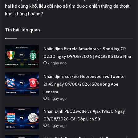
hai kẻ cùng khổ, liệu đội nào sẽ tìm được chiến thắng để thoát
khỏi khủng hoảng?
Tin bài liên quan
Nhận định Estrela Amadora vs Sporting CP
02:30 ngày 09/08/2026 | VĐQG Bồ Đào Nha
2 ngày ago
Nhận định, soi kèo Heerenveen vs Twente
21:45 ngày 09/08/2026: Sức nóng Abe
Lenstra
2 ngày ago
Nhận Định PEC Zwolle vs Ajax 19h30 Ngày
09/08/2026: Cái Dớp Lịch Sử
2 ngày ago