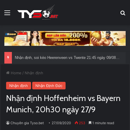
Menu
Se
Nhận định, soi kèo Heerenveen vs Twente 21:45 ngày 09/08/2026: Sức nóng Abe Lenstra
Home
/
Nhận định
Nhận định
Nhận Định Đức
Nhận định Hoffenheim vs Bayern
Munich, 20h30 ngày 27/9
Chuyên gia Tyso.bet
27/09/2020
253
1 minute read