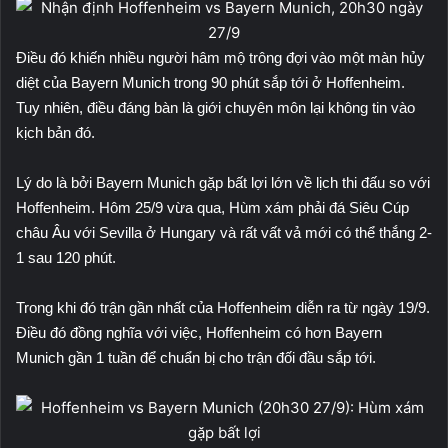
Điều đó khiến nhiều người hâm mộ trông đợi vào một màn hủy
diệt của Bayern Munich trong 90 phút sắp tới ở Hoffenheim.
Tuy nhiên, điều đáng bàn là giới chuyên môn lại không tin vào
kịch bản đó.
Lý do là bởi Bayern Munich gặp bất lợi lớn về lịch thi đấu so với
Hoffenheim. Hôm 25/9 vừa qua, Hùm xám phải đá Siêu Cúp
châu Âu với Sevilla ở Hungary và rất vất vả mới có thể thắng 2-
1 sau 120 phút.
Trong khi đó trận gần nhất của Hoffenheim diễn ra từ ngày 19/9.
Điều đó đồng nghĩa với việc, Hoffenheim có hơn Bayern
Munich gần 1 tuần để chuẩn bị cho trận đối đầu sắp tới.