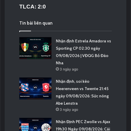
TLCA: 2:0
Tin bài liên quan
Nhận định Estrela Amadora vs
Sporting CP 02:30 ngày
09/08/2026 | VĐQG Bồ Đào
Nha
3 ngày ago
Nhận định, soi kèo
Heerenveen vs Twente 21:45
ngày 09/08/2026: Sức nóng
Abe Lenstra
3 ngày ago
Nhận Định PEC Zwolle vs Ajax
19h30 Ngày 09/08/2026: Cái