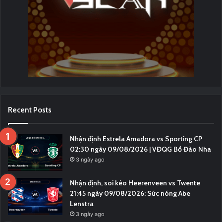
Recent Posts
Nhận định Estrela Amadora vs Sporting CP
02:30 ngày 09/08/2026 | VĐQG Bồ Đào Nha
3 ngày ago
Nhận định, soi kèo Heerenveen vs Twente
21:45 ngày 09/08/2026: Sức nóng Abe
Lenstra
3 ngày ago