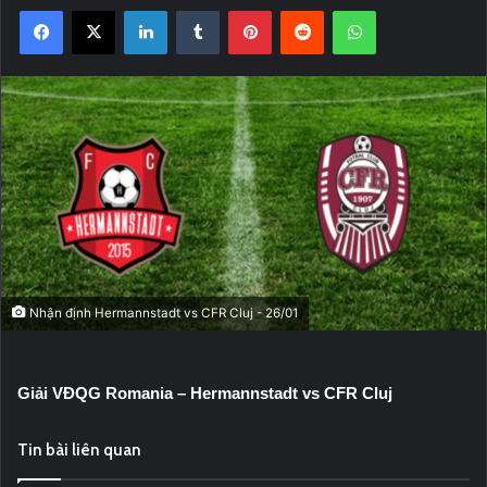
Facebook
X
LinkedIn
Tumblr
Pinterest
Reddit
WhatsApp
Nhận định Hermannstadt vs CFR Cluj - 26/01
Giải VĐQG Romania – Hermannstadt vs CFR Cluj
Tin bài liên quan