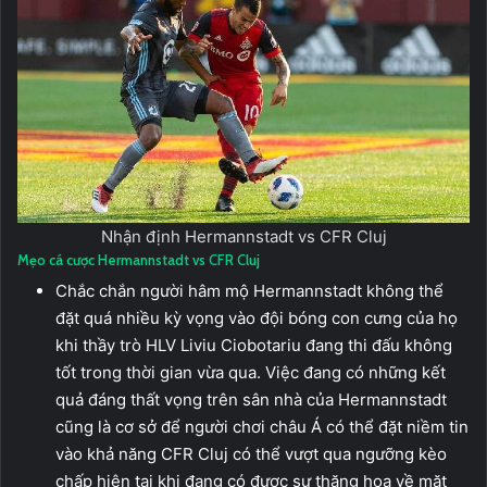
Nhận định Hermannstadt vs CFR Cluj
Mẹo cá cược Hermannstadt vs CFR Cluj
Chắc chắn người hâm mộ Hermannstadt không thể
đặt quá nhiều kỳ vọng vào đội bóng con cưng của họ
khi thầy trò HLV Liviu Ciobotariu đang thi đấu không
tốt trong thời gian vừa qua. Việc đang có những kết
quả đáng thất vọng trên sân nhà của Hermannstadt
cũng là cơ sở để người chơi châu Á có thể đặt niềm tin
vào khả năng CFR Cluj có thể vượt qua ngưỡng kèo
chấp hiện tại khi đang có được sự thăng hoa về mặt