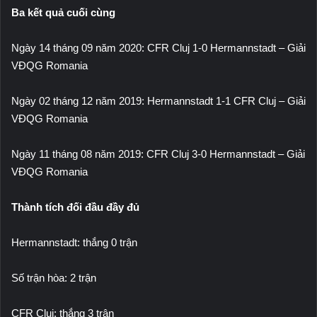
Ba kết quả cuối cùng
Ngày 14 tháng 09 năm 2020: CFR Cluj 1-0 Hermannstadt – Giải
VĐQG Romania
Ngày 02 tháng 12 năm 2019: Hermannstadt 1-1 CFR Cluj – Giải
VĐQG Romania
Ngày 11 tháng 08 năm 2019: CFR Cluj 3-0 Hermannstadt – Giải
VĐQG Romania
Thành tích đối đầu đầy đủ
Hermannstadt: thắng 0 trận
Số trận hòa: 2 trận
CFR Cluj: thắng 3 trận