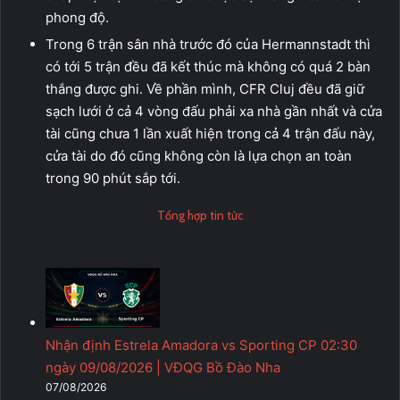
phong độ.
Trong 6 trận sân nhà trước đó của Hermannstadt thì
có tới 5 trận đều đã kết thúc mà không có quá 2 bàn
thắng được ghi. Về phần mình, CFR Cluj đều đã giữ
sạch lưới ở cả 4 vòng đấu phải xa nhà gần nhất và cửa
tài cũng chưa 1 lần xuất hiện trong cả 4 trận đấu này,
cửa tài do đó cũng không còn là lựa chọn an toàn
trong 90 phút sắp tới.
Tổng hợp tin tức
Nhận định Estrela Amadora vs Sporting CP 02:30
ngày 09/08/2026 | VĐQG Bồ Đào Nha
07/08/2026