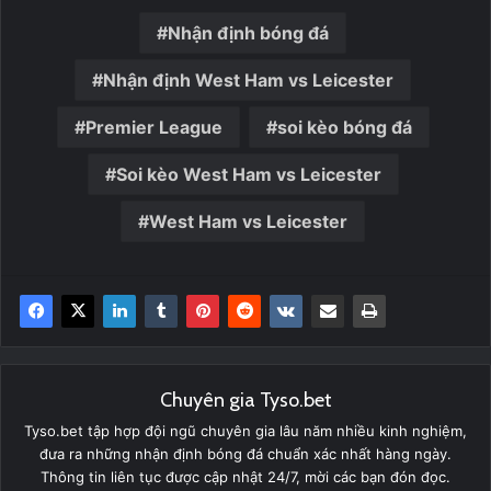
Nhận định bóng đá
Nhận định West Ham vs Leicester
Premier League
soi kèo bóng đá
Soi kèo West Ham vs Leicester
West Ham vs Leicester
Chuyên gia Tyso.bet
Tyso.bet tập hợp đội ngũ chuyên gia lâu năm nhiều kinh nghiệm,
đưa ra những nhận định bóng đá chuẩn xác nhất hàng ngày.
Thông tin liên tục được cập nhật 24/7, mời các bạn đón đọc.