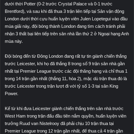
dưới thời Potter (0-2 trước Crystal Palace và 0-1 trước
Brentford), và sau khi đã thua 3 trận liên tiếp tại Sân vận động
London dưới thời cựu huấn luyện viên Julen Lopetegui vào đầu
mùa giải này, đội bóng thành London đang tìm cách tránh phải
nhận 3 thất bại liên tiếp trên sân nhà lần thứ 2 ở Ngoại hạng Anh
mùa này.
Đội bóng đến từ Đông London đang rất tự tin giành chiến thắng
trước Leicester, khi họ đã thắng 8 trong số 9 trận sân nhà gần
nhất tại Premier League trước các đội thăng hạng và chỉ thua 1
trong 14 trận gần nhất (thắng 11, hòa 2), mặc dù trận thua đó là
trước Leicester trong trận lượt đi với tỷ số 1-3 tại sân King
Power.
Kể từ khi đưa Leicester giành chiến thắng trên sân nhà trước
West Ham trong trận đấu đầu tiên nắm quyền, huấn luyện viên
trưởng Ruud van Nistelrooy đã phải chịu 10 trận thua tại
Premier League trong 12 trận gần nhất, để thua cả 4 trận gần