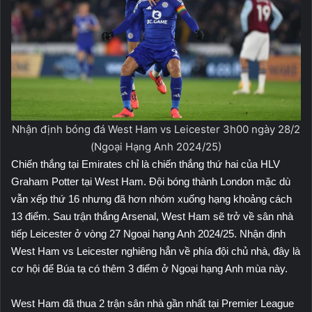
Nhận định bóng đá West Ham vs Leicester 3h00 ngày 28/2
(Ngoại Hạng Anh 2024/25)
Chiến thắng tại Emirates chỉ là chiến thắng thứ hai của HLV
Graham Potter tại West Ham. Đội bóng thành London mặc dù
vẫn xếp thứ 16 nhưng đã hơn nhóm xuống hạng khoảng cách
13 điểm. Sau trận thắng Arsenal, West Ham sẽ trở về sân nhà
tiếp Leicester ở vòng 27 Ngoại hạng Anh 2024/25. Nhận định
West Ham vs Leicester nghiêng hẳn về phía đội chủ nhà, đây là
cơ hội để Búa tạ có thêm 3 điểm ở Ngoại hạng Anh mùa này.
West Ham đã thua 2 trận sân nhà gần nhất tại Premier League