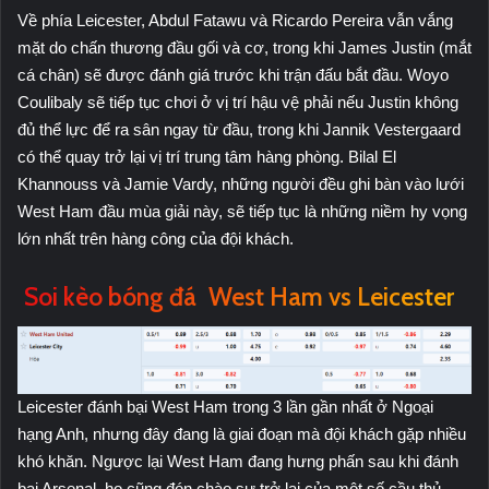
Về phía Leicester, Abdul Fatawu và Ricardo Pereira vẫn vắng
mặt do chấn thương đầu gối và cơ, trong khi James Justin (mắt
cá chân) sẽ được đánh giá trước khi trận đấu bắt đầu. Woyo
Coulibaly sẽ tiếp tục chơi ở vị trí hậu vệ phải nếu Justin không
đủ thể lực để ra sân ngay từ đầu, trong khi Jannik Vestergaard
có thể quay trở lại vị trí trung tâm hàng phòng. Bilal El
Khannouss và Jamie Vardy, những người đều ghi bàn vào lưới
West Ham đầu mùa giải này, sẽ tiếp tục là những niềm hy vọng
lớn nhất trên hàng công của đội khách.
Soi kèo bóng đá
West Ham vs Leicester
Leicester đánh bại West Ham trong 3 lần gần nhất ở Ngoại
hạng Anh, nhưng đây đang là giai đoạn mà đội khách gặp nhiều
khó khăn. Ngược lại West Ham đang hưng phấn sau khi đánh
bại Arsenal, họ cũng đón chào sự trở lại của một số cầu thủ