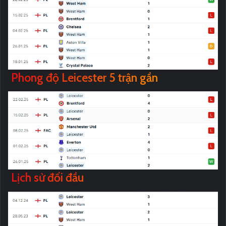
Phong độ Leicester 5 trận gần
Lịch sử đối đầu