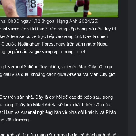
nal 0h30 ngày 1/12 (Ngoại Hạng Anh 2024/25)
nal vươn lên vị trí thứ 7 trên bảng xếp hạng, và nếu duy trì
kel Arteta sẽ có vé trực tiếp vào vòng 1/8. Đây là chiến
g 3-0 trước Nottingham Forest ngay trên sân nhà ở Ngoại
 tại giải đấu và giữ vững vị trí trong Top 4.
ng Liverpool 9 điểm. Tuy nhiên, với việc Man City bất ngờ
ng đấu vừa qua, khoảng cách giữa Arsenal và Man City giờ
ity trên sân nhà. Đây là cơ hội để các đội xếp sau, trong
u bảng. Thầy trò Mikel Arteta sẽ làm khách trên sân của
t Ham vs Arsenal nghiêng hẳn về phía đội khách, và Pháo
 mọi đấu trường.
g Anh kể từ giữa tháng 9, nhưng họ lại có thành tích rất tốt