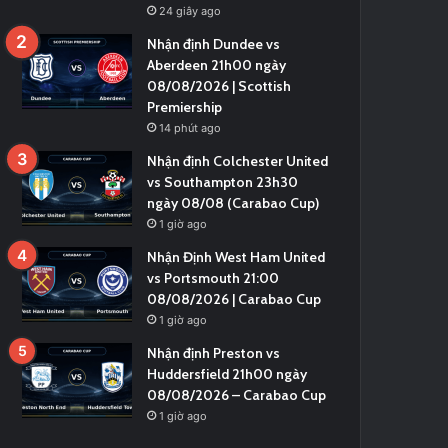
24 giây ago
Nhận định Dundee vs
Aberdeen 21h00 ngày
08/08/2026 | Scottish
Premiership
14 phút ago
Nhận định Colchester United
vs Southampton 23h30
ngày 08/08 (Carabao Cup)
1 giờ ago
Nhận Định West Ham United
vs Portsmouth 21:00
08/08/2026 | Carabao Cup
1 giờ ago
Nhận định Preston vs
Huddersfield 21h00 ngày
08/08/2026 – Carabao Cup
1 giờ ago