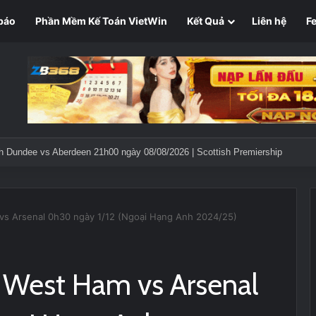
báo
Phần Mềm Kế Toán VietWin
Kết Quả
Liên hệ
F
h Dundee vs Aberdeen 21h00 ngày 08/08/2026 | Scottish Premiership
vs Arsenal 0h30 ngày 1/12 (Ngoại Hạng Anh 2024/25)
 West Ham vs Arsenal