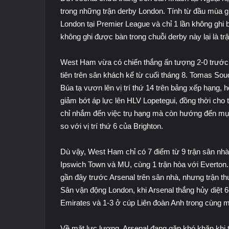
trong những trận derby London. Tính từ đầu mùa giả
London tại Premier League và chỉ 1 lần không ghi 
không ghi được bàn trong chuỗi derby này lại là t
West Ham vừa có chiến thắng ấn tượng 2-0 trước 
tiên trên sân khách kể từ cuối tháng 8. Tomas So
Búa tạ vươn lên vị trí thứ 14 trên bảng xếp hạng,
giảm bớt áp lực lên HLV Lopetegui, đồng thời cho
chỉ nhắm đến việc trụ hạng mà còn hướng đến mục
so với vị trí thứ 6 của Brighton.
Dù vậy, West Ham chỉ có 7 điểm từ 9 trận sân nhà
Ipswich Town và MU, cùng 1 trận hòa với Everton. 
gần đây trước Arsenal trên sân nhà, nhưng trận thua 
Sân vận động London, khi Arsenal thắng hủy diệt 6-
Emirates và 1-3 ở cúp Liên đoàn Anh trong cùng m
Về mặt lực lượng, Arsenal đang gặp khó khăn khi t