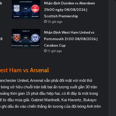
jk
Nhận định Dundee vs Aberdeen
21h00 ngày 08/08/2026 |
Scottish Premiership
10 giờ ago
Nhận Định West Ham United vs
08
Portsmouth 21:00 08/08/2026 |
Carabao Cup
11 giờ ago
West Ham vs Arsenal
hester United, Arsenal vẫn phải đối mặt với một thử
 bóng sở hữu chuỗi trận bất bại ấn tượng suốt gần 30 trận
oảng thời gian 15 phút đầu hiệp hai, có lẽ đây là một trong
 từ đầu mùa giải. Gabriel Martinelli, Kai Havertz, Bukayo
ghi dấu ấn vào chiến thắng ấn tượng của đội bóng Anh trên