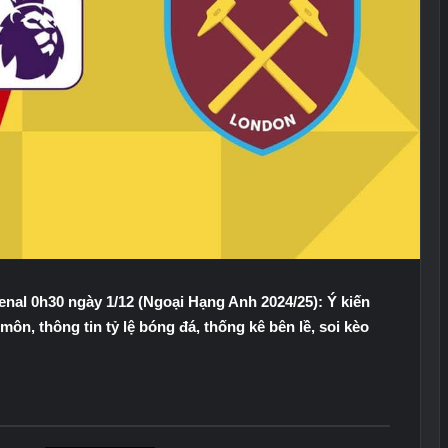
al 0h30 ngày 1/12 (Ngoại Hạng Anh 2024/25): Ý kiến
ôn, thông tin tỷ lệ bóng đá, thống kê bên lề, soi kèo