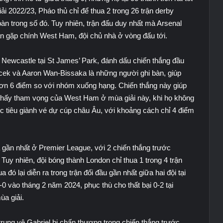
i 2022/23, Pháo thủ chỉ để thua 2 trong 26 trận derby
bàn trong số đó. Tuy nhiên, trận đấu duy nhất mà Arsenal
rận gặp chính West Ham, đội chủ nhà ở vòng đấu tới.
Newcastle tại St James’ Park, đánh dấu chiến thắng đầu
ucek và Aaron Wan-Bissaka là những người ghi bàn, giúp
 hơn 6 điểm so với nhóm xuống hạng. Chiến thắng này giúp
 thấy tham vọng của West Ham ở mùa giải này, khi họ không
 tiêu giành vé dự cúp châu Âu, với khoảng cách chỉ 4 điểm
 gần nhất ở Premier League, với 2 chiến thắng trước
Tuy nhiên, đội bóng thành London chỉ thua 1 trong 4 trận
đó lại diễn ra trong trận đối đầu gần nhất giữa hai đội tại
0 vào tháng 2 năm 2024, phục thù cho thất bại 0-2 tại
ùa giải.
rung vệ Gabriel bị chấn thương trong chiến thắng trước