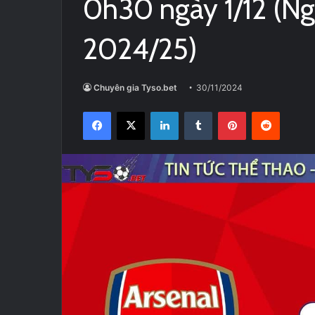
0h30 ngày 1/12 (N
2024/25)
Chuyên gia Tyso.bet
30/11/2024
Facebook
X
LinkedIn
Tumblr
Pinterest
Reddit