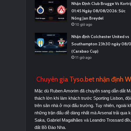
Nhận Định Club Brugge Vs Kortri
01:45 Ngày 08/08/2026: Sức
Nóng Jan Breydel
10 giờ ago
Nhận định Colchester United vs
Southampton 23h30 ngày 08/
(Carabao Cup)
11 giờ ago
Chuyên gia Tyso.bet nhận định 
Mặc dù Ruben Amorim đã chuyển sang dẫn dắt Manc
thách lớn khi làm khách trước Sporting Lisbon, đội
trên sân nhà ở mọi đấu trường. Tuy nhiên, ngoài kh
những trận đấu dễ dàng nhất mà Arsenal trải qua kể
Saka, Gabriel Magalhães và Leandro Trossard đều 
đất Bồ Đào Nha.