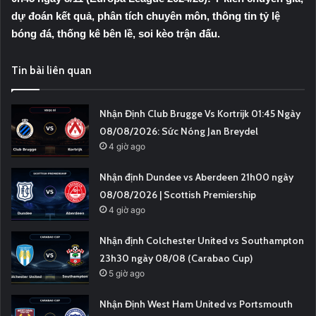
dự đoán kết quả, phân tích chuyên môn, thông tin tỷ lệ
bóng đá, thống kê bên lề, soi kèo trận đấu.
Tin bài liên quan
Nhận Định Club Brugge Vs Kortrijk 01:45 Ngày
08/08/2026: Sức Nóng Jan Breydel
4 giờ ago
Nhận định Dundee vs Aberdeen 21h00 ngày
08/08/2026 | Scottish Premiership
4 giờ ago
Nhận định Colchester United vs Southampton
23h30 ngày 08/08 (Carabao Cup)
5 giờ ago
Nhận Định West Ham United vs Portsmouth