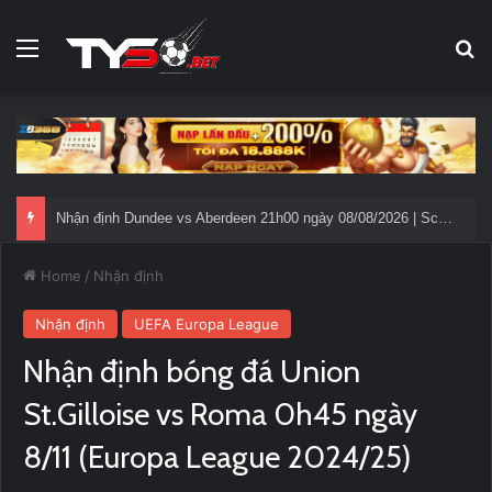
Menu
Se
Nhận định Colchester United vs Southampton 23h30 ngày 08/08 (Carabao Cup)
Home
/
Nhận định
Nhận định
UEFA Europa League
Nhận định bóng đá Union
St.Gilloise vs Roma 0h45 ngày
8/11 (Europa League 2024/25)