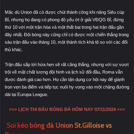
Mặc dù Union đã có được chút thành công khi nâng Siêu cúp
Bỉ, nhưng họ đang có phong độ yếu ớt ở giải VĐQG Bỉ, đứng
thứ 10 với một trận hòa và một thất bại trong hai trận đấu gần
đây nhất. Đội bóng này cũng chỉ có được một chiến thắng trong
sáu trận đấu vào tháng 10, một thành tích khá tệ so với các đối
thủ khác.
Trận đấu sắp tới hứa hẹn sẽ rất căng thẳng, nhưng với sự vượt
trội về mặt chất lượng đội hình và lịch sử đối đầu, Roma vẫn
được đánh giá cao hơn. Họ cần tận dụng cơ hội này để giành
trọn vẹn ba điểm và tiếp tục nuôi hy vọng vào một chặng đường
dài tại Europa League.
>>> LỊCH THI ĐẤU BÓNG ĐÁ HÔM NAY 07/11/2024 <<<
Soi kèo bóng đá Union St.Gilloise vs