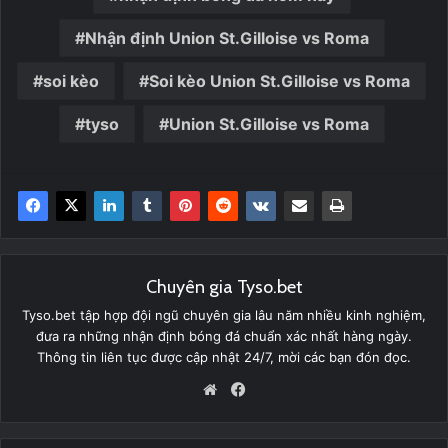
Nhận định Union St.Gilloise vs Roma
soi kèo
Soi kèo Union St.Gilloise vs Roma
tyso
Union St.Gilloise vs Roma
Chuyên gia Tyso.bet
Tyso.bet tập hợp đội ngũ chuyên gia lâu năm nhiều kinh nghiệm,
đưa ra những nhận định bóng đá chuẩn xác nhất hàng ngày.
Thông tin liên tục được cập nhật 24/7, mời các bạn đón đọc.
Website
Facebook