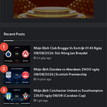
Recent Posts
Nhận Định Club Brugge Vs Kortrijk 01:45 Ngày
08/08/2026: Sức Nóng Jan Breydel
24 giây ago
Nhận định Dundee vs Aberdeen 21h00 ngày
08/08/2026 | Scottish Premiership
14 phút ago
Nhận định Colchester United vs Southampton
23h30 ngày 08/08 (Carabao Cup)
1 giờ ago