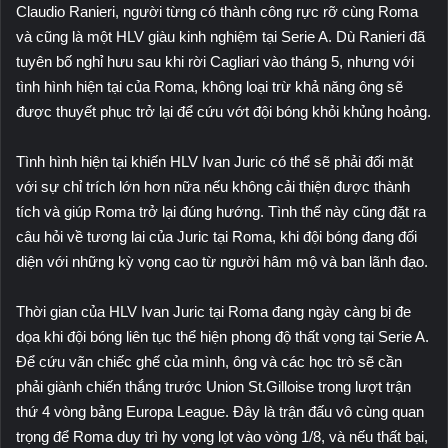
Claudio Ranieri, người từng có thành công rực rỡ cùng Roma
và cũng là một HLV giàu kinh nghiệm tại Serie A. Dù Ranieri đã
tuyên bố nghỉ hưu sau khi rời Cagliari vào tháng 5, nhưng với
tình hình hiện tại của Roma, không loại trừ khả năng ông sẽ
được thuyết phục trở lại để cứu vớt đội bóng khỏi khủng hoảng.
Tình hình hiện tại khiến HLV Ivan Juric có thể sẽ phải đối mặt
với sự chỉ trích lớn hơn nữa nếu không cải thiện được thành
tích và giúp Roma trở lại đúng hướng. Tình thế này cũng đặt ra
câu hỏi về tương lai của Juric tại Roma, khi đội bóng đang đối
diện với những kỳ vọng cao từ người hâm mộ và ban lãnh đạo.
Thời gian của HLV Ivan Juric tại Roma đang ngày càng bị đe
dọa khi đội bóng liên tục thể hiện phong độ thất vọng tại Serie A.
Để cứu vãn chiếc ghế của mình, ông và các học trò sẽ cần
phải giành chiến thắng trước Union St.Gilloise trong lượt trận
thứ 4 vòng bảng Europa League. Đây là trận đấu vô cùng quan
trọng để Roma duy trì hy vọng lọt vào vòng 1/8, và nếu thất bại,