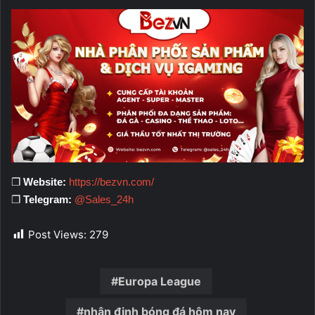
❐
Website:
https://bezvn.com/
❐
Telegram:
@Sales_24h
Post Views:
279
Europa League
nhận định bóng đá hôm nay