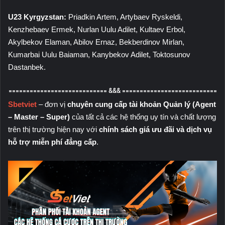
U23 Kyrgyzstan:
Priadkin Artem, Artybaev Ryskeldi,
Kenzhebaev Ermek, Nurlan Uulu Adilet, Kultaev Erbol,
Akylbekov Elaman, Abilov Ernaz, Bekberdinov Mirlan,
Kumarbai Uulu Baiaman, Kanybekov Adilet, Toktosunov
Dastanbek.
============================ &&& ===========================
Sbetviet
– đơn vị
chuyên cung cấp tài khoản Quản lý (Agent
– Master – Super)
của tất cả các hệ thống uy tín và chất lượng
trên thị trường hiện nay với
chính sách giá ưu đãi và dịch vụ
hỗ trợ miễn phí đẳng cấp
.