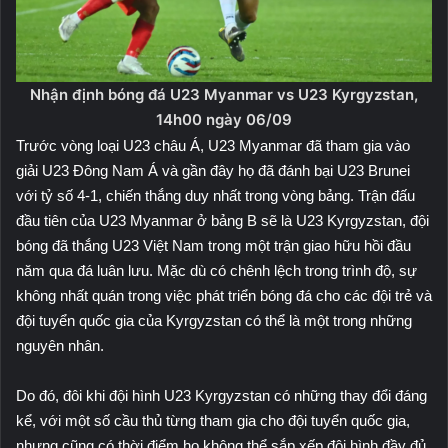
Nhận định bóng đá U23 Myanmar vs U23 Kyrgyzstan,
14h00 ngày 06/09
Trước vòng loại U23 châu Á, U23 Myanmar đã tham gia vào
giải U23 Đông Nam Á và gần đây họ đã đánh bại U23 Brunei
với tỷ số 4-1, chiến thắng duy nhất trong vòng bảng. Trận đấu
đầu tiên của U23 Myanmar ở bảng B sẽ là U23 Kyrgyzstan, đội
bóng đã thắng U23 Việt Nam trong một trận giao hữu hồi đầu
năm qua đá luân lưu. Mặc dù có chênh lệch trong trình độ, sự
không nhất quán trong việc phát triển bóng đá cho các đội trẻ và
đội tuyển quốc gia của Kyrgyzstan có thể là một trong những
nguyên nhân.
Do đó, đôi khi đội hình U23 Kyrgyzstan có những thay đổi đáng
kể, với một số cầu thủ từng tham gia cho đội tuyển quốc gia,
nhưng cũng có thời điểm họ không thể sắp xếp đội hình đầy đủ.