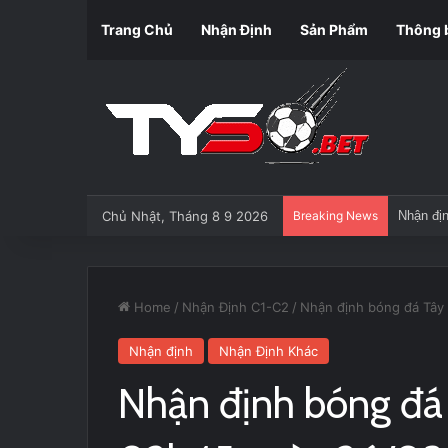
Trang Chủ
Nhận Định
Sản Phẩm
Thông 
Chủ Nhật, Tháng 8 9 2026
Breaking News
Nhận Đị
Home
/
Nhận Định C1-C2
/
Nhận định bóng đá Tây
Nhận định
Nhận Định Khác
Nhận định bóng đá