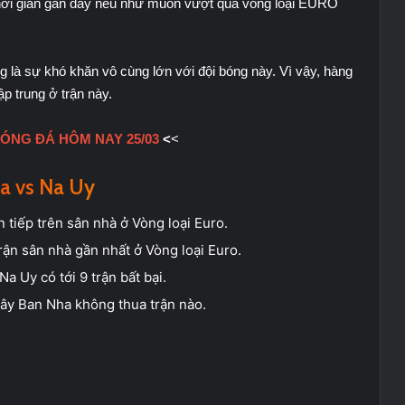
 thời gian gần đây nếu như muốn vượt qua vòng loại EURO
ng là sự khó khăn vô cùng lớn với đội bóng này. Vì vậy, hàng
p trung ở trận này.
BÓNG ĐÁ HÔM NAY 25/03
<
<
ha vs Na Uy
 tiếp trên sân nhà ở Vòng loại Euro.
trận sân nhà gần nhất ở Vòng loại Euro.
Na Uy có tới 9 trận bất bại.
Tây Ban Nha không thua trận nào.