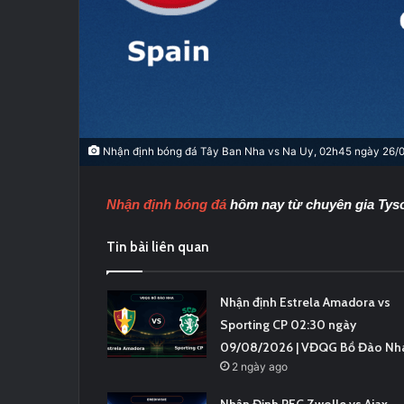
Nhận định bóng đá Tây Ban Nha vs Na Uy, 02h45 ngày 26/
Nhận định bóng đá
hôm nay từ chuyên gia Tyso
Tin bài liên quan
Nhận định Estrela Amadora vs
Sporting CP 02:30 ngày
09/08/2026 | VĐQG Bồ Đào Nh
2 ngày ago