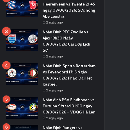
Heerenveen vs Twente 21:45
ngày 09/08/2026: Sức nóng
Abe Lenstra
2 ngày ago
Nhận Định PEC Zwolle vs
Ajax 19h30 Ngày
09/08/2026: Cái Dớp Lịch
Sử
2 ngày ago
Nhận Định Sparta Rotterdam
Vs Feyenoord 17:15 Ngày
09/08/2026: Pháo Đài Het
Kasteel
2 ngày ago
Nhận định PSV Eindhoven vs
Fortuna Sittard 01:00 ngày
09/08/2026 – VĐQG Hà Lan
2 ngày ago
Nhận Định Rangers vs