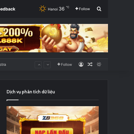
℃
36
Search for
eedback
Follow
Hanoi
Log In
Random Article
Switch skin
Follow
Dịch vụ phân tích dữ liệu