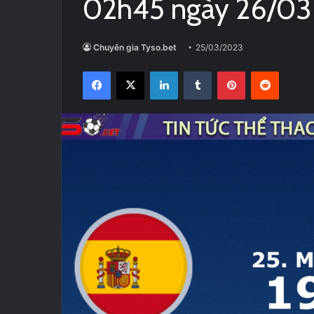
02h45 ngày 26/03
Chuyên gia Tyso.bet
25/03/2023
Facebook
X
LinkedIn
Tumblr
Pinterest
Reddit