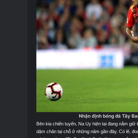
Nhận định bóng đá Tây Ba
Bên kia chiến tuyến, Na Uy hiện tại đang nắm giữ tr
dậm chân tại chỗ ở những năm gần đây. Có lẽ, đo