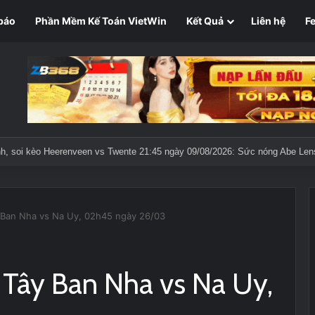
báo
Phần Mềm Kế Toán VietWin
Kết Quả
Liên hệ
F
nh PEC Zwolle vs Ajax 19h30 Ngày 09/08/2026: Cái Dớp Lịch Sử
 Ban Nha vs Na Uy, 02h45 ngày 26/03
 Tây Ban Nha vs Na Uy,