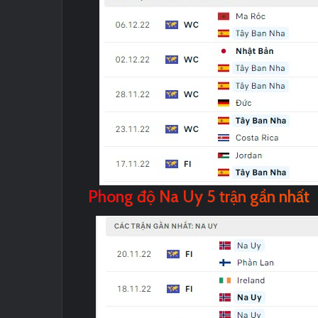
Phong độ Na Uy 5 trận gần nhất