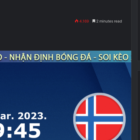
4.169
2 minutes read