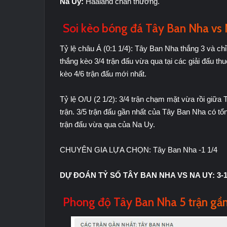
Na Uy:
Haaland chấn thương.
Soi kèo bóng đá Tây Ban Nha vs
Tỷ lệ châu Á (0:1 1/4): Tây Ban Nha thắng 3 và ch
thắng kèo 3/4 trận đấu vừa qua tại các giải đấu th
kèo 4/6 trận đấu mới nhất.
Tỷ lệ O/U (2 1/2): 3/4 trận chạm mặt vừa rồi giữa
trận. 3/5 trận đấu gần nhất của Tây Ban Nha có tổ
trận đấu vừa qua của Na Uy.
CHUYÊN GIA LỰA CHỌN: Tây Ban Nha -1 1/4
DỰ ĐOÁN TỶ SỐ TÂY BAN NHA VS NA UY: 3-
Phong độ Tây Ban Nha 5 trận gần