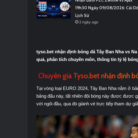
Nhận Định PEC Zwolle vs Ajax
19h30 Ngày 09/08/2026: Cái D
Lịch Sử
2 ngày ago
tyso.bet nhận định bóng đá Tây Ban Nha vs Na 
quả, phân tích chuyên môn, thông tin tỷ lệ bóng
Chuyên gia Tyso.bet nhận định 
Tại vòng loại EURO 2024, Tây Ban Nha nằm ở bảng
bảng đấu này, tất nhiên đội bóng này được được g
với ngôi đầu, qua đó giành vé trực tiếp tham dự gi