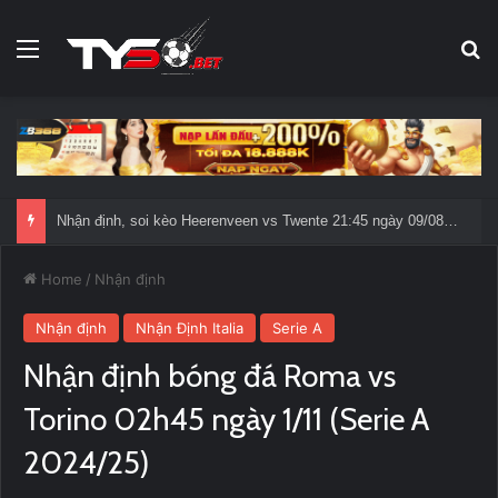
Menu
Se
Nhận Định PEC Zwolle vs Ajax 19h30 Ngày 09/08/2026: Cái Dớp Lịch Sử
Home
/
Nhận định
Nhận định
Nhận Định Italia
Serie A
Nhận định bóng đá Roma vs
Torino 02h45 ngày 1/11 (Serie A
2024/25)