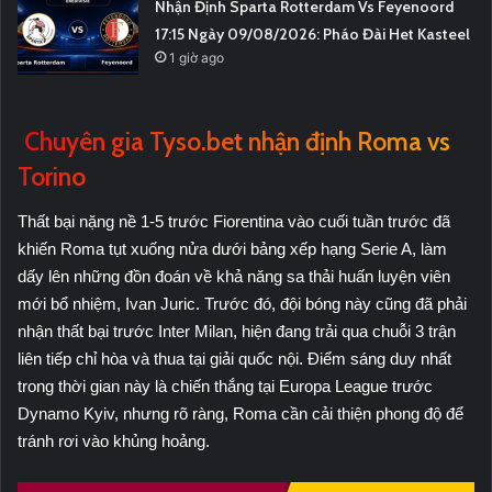
Nhận Định Sparta Rotterdam Vs Feyenoord
17:15 Ngày 09/08/2026: Pháo Đài Het Kasteel
1 giờ ago
Chuyên gia Tyso.bet nhận định Roma vs
Torino
Thất bại nặng nề 1-5 trước Fiorentina vào cuối tuần trước đã
khiến Roma tụt xuống nửa dưới bảng xếp hạng Serie A, làm
dấy lên những đồn đoán về khả năng sa thải huấn luyện viên
mới bổ nhiệm, Ivan Juric. Trước đó, đội bóng này cũng đã phải
nhận thất bại trước Inter Milan, hiện đang trải qua chuỗi 3 trận
liên tiếp chỉ hòa và thua tại giải quốc nội. Điểm sáng duy nhất
trong thời gian này là chiến thắng tại Europa League trước
Dynamo Kyiv, nhưng rõ ràng, Roma cần cải thiện phong độ để
tránh rơi vào khủng hoảng.