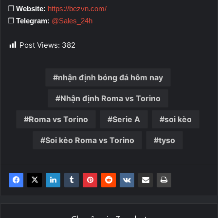
❐
Website:
https://bezvn.com/
❐
Telegram:
@Sales_24h
Post Views:
382
nhận định bóng đá hôm nay
Nhận định Roma vs Torino
Roma vs Torino
Serie A
soi kèo
Soi kèo Roma vs Torino
tyso