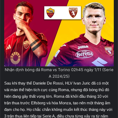
Nhận định bóng đá Roma vs Torino 02h45 ngày 1/11 (Serie
A 2024/25)
Sau khi thay thế Daniele De Rossi, HLV Ivan Juric đã có một
vài màn thể hiện tích cực cùng Roma, nhưng đội bóng thủ đô
hiện đang gây thất vọng lớn. Roma đã khởi đầu tháng 10 với
trận thua trước Elfsborg và hòa Monza, tạo nên một tháng ảm
đạm cho họ. Họ chắc chắn không muốn kết thúc tháng này với
3 trận thua liên tiếp tại Serie A, điều chưa từng xảy ra từ năm