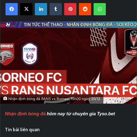
Facebook
X
LinkedIn
Tumblr
Pinterest
Reddit
WhatsApp
Nhận định bóng đá RANS vs Borneo, 15h00 ngày 20/12
Nhận định bóng đá
hôm nay từ chuyên gia Tyso.bet
Tin bài liên quan