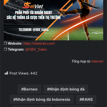
❐
Website:
https://sbetviet.com/
❐
Telegram:
@SBV_Sales
Tổng hợp từ
Internet
Post Views:
442
Borneo
Nhận định bóng đá
Nhận định bóng đá Indonesia
RANS