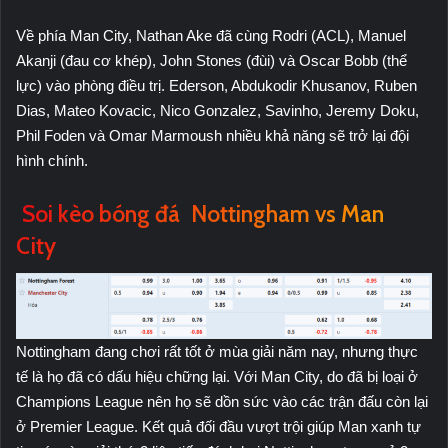
Về phía Man City, Nathan Ake đã cùng Rodri (ACL), Manuel
Akanji (đau cơ khép), John Stones (đùi) và Oscar Bobb (thể
lực) vào phòng điều trị. Ederson, Abdukodir Khusanov, Ruben
Dias, Mateo Kovacic, Nico Gonzalez, Savinho, Jeremy Doku,
Phil Foden và Omar Marmoush nhiều khả năng sẽ trở lại đội
hình chính.
Soi kèo bóng đá
Nottingham vs Man
City
Nottingham đang chơi rất tốt ở mùa giải năm nay, nhưng thực
tế là họ đã có dấu hiệu chững lại. Với Man City, do đã bị loại ở
Champions League nên họ sẽ dồn sức vào các trận đấu còn lại
ở Premier League. Kết quả đối đầu vượt trội giúp Man xanh tự