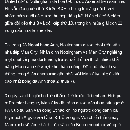
United (3-4), Nottingham đã hòa 0-0 trước Arsenal trên sân nhà.
Họ vẫn đang xếp thứ 3 trên BXH, nhưng khoảng cách với
nhóm bám đuổi đã được thu hẹp đáng kể. Hiện chỉ có 6 điểm
giữa đội xếp thứ 3 và đội xếp thứ 10, trong khi mùa giải còn 11
vòng đấu nữa là khép lại.
Tại vòng 28 Ngoại hạng Anh, Nottingham được chơi trên sân
nhà tiếp Man City. Nhận định Nottingham vs Man City nghiêng
một chút về phía đội khách, trước đối thủ ưa thích nhiều khả
năng Man xanh sẽ vượt khó thành công. Đội chủ nhà chưa
thắng trong 9 lần chạm trán gần nhất với Man City tại giải đấu
cao nhất bóng đá Anh (hòa 2, thua 7).
3 ngày sau khi giành chiến thắng 1-0 trước Tottenham Hotspur
ở Premier League, Man City đã tránh được trận thua bất ngờ ở
FA Cup tại Sân vận động Etihad khi họ ngược dòng đánh bại
Plymouth Argyle với tỷ số 3-1 ở vòng 5. Với chiến thắng này,
Man xanh sẽ làm khách trên sân của Bournemouth ở vòng tứ