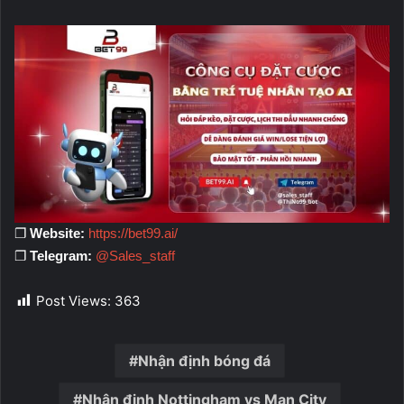
❐
Website:
https://bet99.ai/
❐
Telegram:
@Sales_staff
Post Views:
363
Nhận định bóng đá
Nhận định Nottingham vs Man City