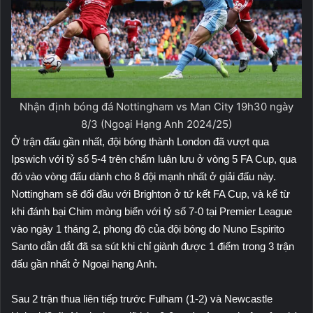
Nhận định bóng đá Nottingham vs Man City 19h30 ngày
8/3 (Ngoại Hạng Anh 2024/25)
Ở trận đấu gần nhất, đội bóng thành London đã vượt qua
Ipswich với tỷ số 5-4 trên chấm luân lưu ở vòng 5 FA Cup, qua
đó vào vòng đấu dành cho 8 đội mạnh nhất ở giải đấu này.
Nottingham sẽ đối đầu với Brighton ở tứ kết FA Cup, và kể từ
khi đánh bại Chim mòng biển với tỷ số 7-0 tại Premier League
vào ngày 1 tháng 2, phong độ của đội bóng do Nuno Espirito
Santo dẫn dắt đã sa sút khi chỉ giành được 1 điểm trong 3 trận
đấu gần nhất ở Ngoại hạng Anh.
Sau 2 trận thua liên tiếp trước Fulham (1-2) và Newcastle