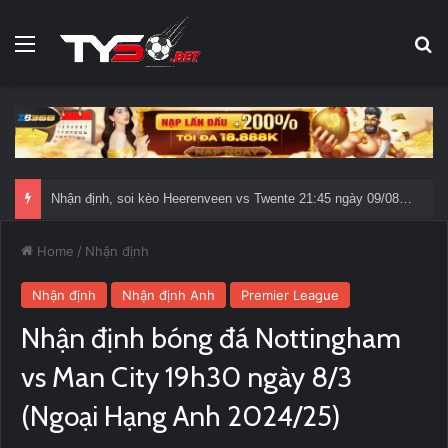
Menu
Se
Nhận Định PEC Zwolle vs Ajax 19h30 Ngày 09/08/2026: Cái Dớp Lịch Sử
Home
/
Nhận định
Nhận định
Nhận định Anh
Premier League
Nhận định bóng đá Nottingham
vs Man City 19h30 ngày 8/3
(Ngoại Hạng Anh 2024/25)