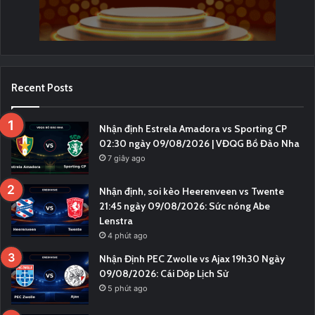
Recent Posts
Nhận định Estrela Amadora vs Sporting CP
02:30 ngày 09/08/2026 | VĐQG Bồ Đào Nha
7 giây ago
Nhận định, soi kèo Heerenveen vs Twente
21:45 ngày 09/08/2026: Sức nóng Abe
Lenstra
4 phút ago
Nhận Định PEC Zwolle vs Ajax 19h30 Ngày
09/08/2026: Cái Dớp Lịch Sử
5 phút ago