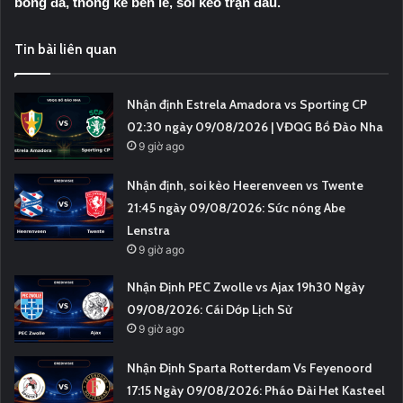
bóng đá, thống kê bên lề, soi kèo trận đấu.
Tin bài liên quan
Nhận định Estrela Amadora vs Sporting CP
02:30 ngày 09/08/2026 | VĐQG Bồ Đào Nha
9 giờ ago
Nhận định, soi kèo Heerenveen vs Twente
21:45 ngày 09/08/2026: Sức nóng Abe
Lenstra
9 giờ ago
Nhận Định PEC Zwolle vs Ajax 19h30 Ngày
09/08/2026: Cái Dớp Lịch Sử
9 giờ ago
Nhận Định Sparta Rotterdam Vs Feyenoord
17:15 Ngày 09/08/2026: Pháo Đài Het Kasteel