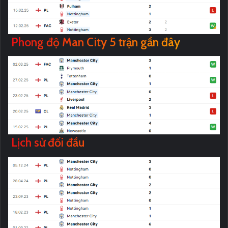
Phong độ Man City 5 trận gần đây
Lịch sử đối đầu