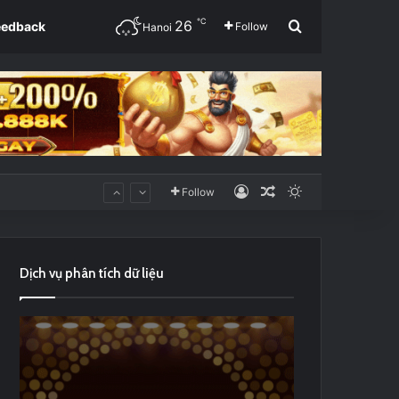
℃
26
Search for
eedback
Follow
Hanoi
Log In
Random Article
Switch skin
Follow
Dịch vụ phân tích dữ liệu