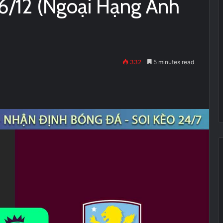
6/12 (Ngoại Hạng Anh
332
5 minutes read