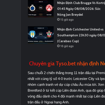
Nhận Định Club Brugge Vs Kortri
01:45 Ngày 08/08/2026: Sức
Nóng Jan Breydel
15 giờ ago
Nhận định Colchester United vs
Southampton 23h30 ngày 08/
(Carabao Cup)
16 giờ ago
Chuyên gia Tyso.bet nhận định Ne
Sau chuỗi 2 chiến thắng trong 11 trận đấu tại Pre
nhất với cùng tỷ số 4-0 trước Leicester City và Ip
nhóm cạnh tranh vé dự cúp châu Âu mùa tới. Xen k
Brentford ở tứ kết cúp Liên đoàn Anh, qua đó giúp 
vòng đấu dành cho 4 đội mạnh nhất tại cúp Liên đ
trận đấu ở Ngoại hạng Anh.