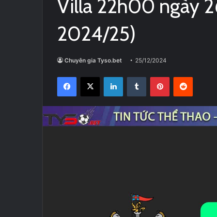
Villa 22h00 ngày 2
2024/25)
Chuyên gia Tyso.bet
25/12/2024
Facebook
X
LinkedIn
Tumblr
Pinterest
Reddit