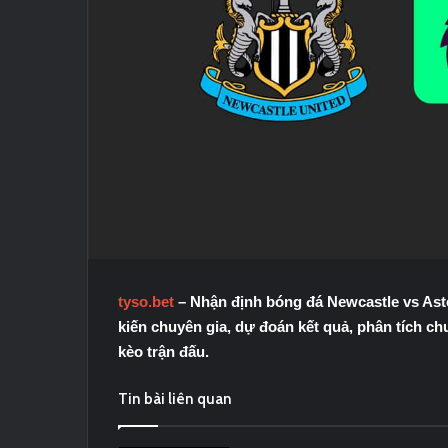
tyso.bet
– Nhận định bóng đá Newcastle vs Asto
kiến chuyên gia, dự đoán kết quả, phân tích chu
kèo trận đấu.
Tin bài liên quan