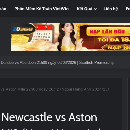
báo
Phần Mềm Kế Toán VietWin
Kết Quả
Liên hệ
F
 Dundee vs Aberdeen 21h00 ngày 08/08/2026 | Scottish Premiership
vs Aston Villa 22h00 ngày 26/12 (Ngoại Hạng Anh 2024/25)
 Newcastle vs Aston