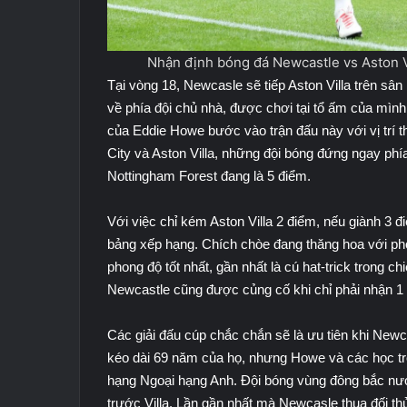
Nhận định bóng đá Newcastle vs Aston V
Tại vòng 18, Newcasle sẽ tiếp Aston Villa trên sâ
về phía đội chủ nhà, được chơi tại tổ ấm của mình
của Eddie Howe bước vào trận đấu này với vị trí 
City và Aston Villa, những đội bóng đứng ngay phía
Nottingham Forest đang là 5 điểm.
Với việc chỉ kém Aston Villa 2 điểm, nếu giành 3 đ
bảng xếp hạng. Chích chòe đang thăng hoa với phon
phong độ tốt nhất, gần nhất là cú hat-trick trong 
Newcastle cũng được củng cố khi chỉ phải nhận 1 b
Các giải đấu cúp chắc chắn sẽ là ưu tiên khi New
kéo dài 69 năm của họ, nhưng Howe và các học trò
hạng Ngoại hạng Anh. Đội bóng vùng đông bắc nước
trước Villa. Lần gần nhất mà Newcasle thua đối th