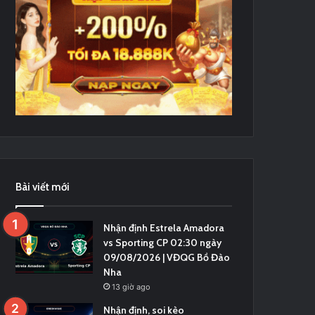
Bài viết mới
Nhận định Estrela Amadora
vs Sporting CP 02:30 ngày
09/08/2026 | VĐQG Bồ Đào
Nha
13 giờ ago
Nhận định, soi kèo