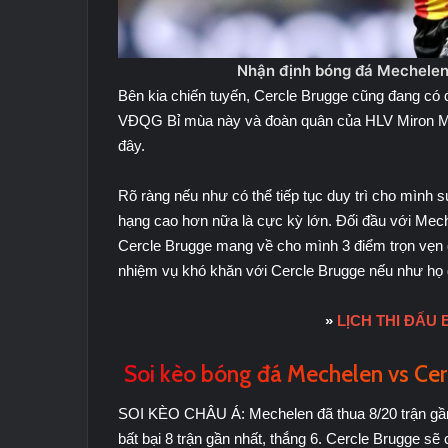
Nhận định bóng đá Mechelen
Bên kia chiến tuyến, Cercle Brugge cũng đang có 
VĐQG Bỉ mùa này và đoàn quân của HLV Miron Mus
đây.
Rõ ràng nếu như có thể tiếp tục duy trì cho mình 
hạng cao hơn nữa là cực kỳ lớn. Đối đầu với Meche
Cercle Brugge mang về cho mình 3 điểm trọn vẹn 
nhiệm vụ khó khăn với Cercle Brugge nếu như họ
»
LỊCH THI ĐẤU 
Soi kèo bóng đá Mechelen vs Cer
SOI KÈO CHÂU Á: Mechelen đã thua 8/20 trận gần n
bất bại 8 trận gần nhất, thắng 6. Cercle Brugge sẽ 