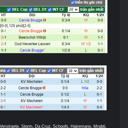
 Verstraete, Storm, Da Cruz, Schoofs, Hairemans, Mrabti.