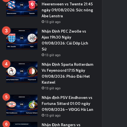
Heerenveen vs Twente 21:45
ngày 09/08/2026: Sức nóng
Abe Lenstra
13 giờ ago
Nhận Định PEC Zwolle vs
Ajax 19h30 Ngày
09/08/2026: Cái Dớp Lịch
Sử
13 giờ ago
Nhận Định Sparta Rotterdam
Vs Feyenoord 17:15 Ngày
09/08/2026: Pháo Đài Het
Kasteel
13 giờ ago
Nhận định PSV Eindhoven vs
Fortuna Sittard 01:00 ngày
09/08/2026 – VĐQG Hà Lan
13 giờ ago
Nhận Định Rangers vs