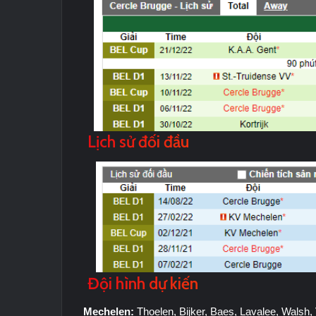
Lịch sử đối đầu
Đội hình dự kiến
Mechelen:
Thoelen, Bijker, Baes, Lavalee, Walsh,