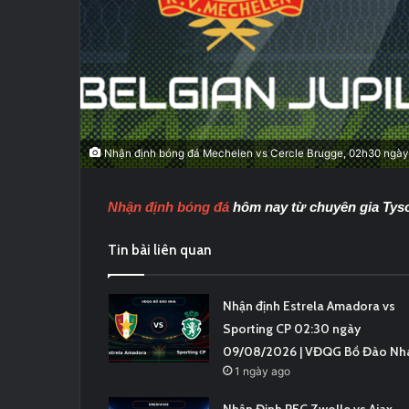
Nhận định bóng đá Mechelen vs Cercle Brugge, 02h30 ngày
Nhận định bóng đá
hôm nay từ chuyên gia Tyso
Tin bài liên quan
Nhận định Estrela Amadora vs
Sporting CP 02:30 ngày
09/08/2026 | VĐQG Bồ Đào Nh
1 ngày ago