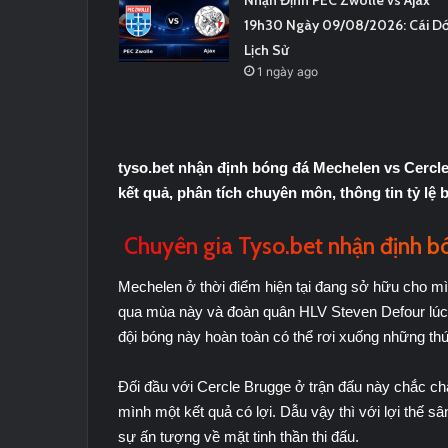
Nhận Định PEC Zwolle vs Ajax
19h30 Ngày 09/08/2026: Cái D
Lịch Sử
1 ngày ago
tyso.bet nhận định bóng đá Mechelen vs Cercle
kết quả, phân tích chuyên môn, thông tin tỷ lệ b
Chuyên gia Tyso.bet nhận định b
Mechelen ở thời điểm hiện tại đang sở hữu cho mìn
qua mùa này và đoàn quân HLV Steven Defour lúc
đội bóng này hoàn toàn có thể rơi xuống những th
Đối đầu với Cercle Brugge ở trận đấu này chắc c
mình một kết quả có lợi. Dẫu vậy thì với lợi thế 
sự ấn tượng về mặt tinh thần thi đấu.