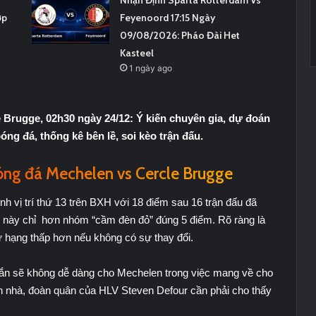
Nhận Định Sparta Rotterdam Vs
ớp
Feyenoord 17:15 Ngày
09/08/2026: Pháo Đài Het
Kasteel
1 ngày ago
 Brugge, 02h30 ngày 24/12: Ý kiến chuyên gia, dự đoán
óng đá, thống kê bên lề, soi kèo trận đấu.
óng đá Mechelen vs Cercle Brugge
h vị trí thứ 13 trên BXH với 18 điểm sau 16 trận đấu đã
 này chỉ hơn nhóm “cầm đèn đỏ” đúng 5 điểm. Rõ ràng là
ứ hạng thấp hơn nếu không có sự thay đổi.
hắn sẽ không dễ dàng cho Mechelen trong việc mang về cho
sân nhà, đoàn quân của HLV Steven Defour cần phải cho thấy