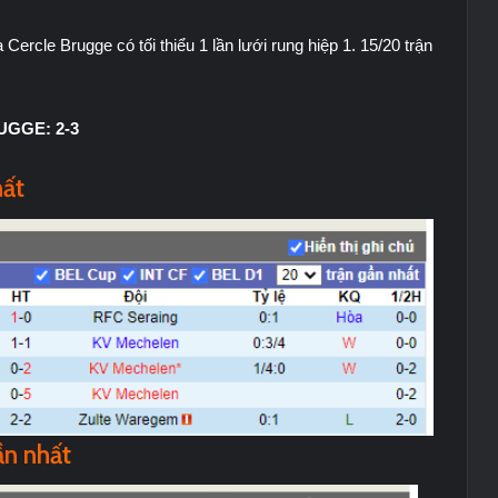
rcle Brugge có tối thiểu 1 lần lưới rung hiệp 1. 15/20 trận
GGE: 2-3
hất
ần nhất