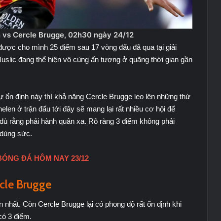
 vs Cercle Brugge, 02h30 ngày 24/12
được cho mình 25 điểm sau 17 vòng đấu đã qua tại giải
lic đang thể hiện vô cùng ấn tượng ở quãng thời gian gần
sự ổn định này thì khả năng Cercle Brugge leo lên những thứ
len ở trận đấu tới đây sẽ mang lại rất nhiều cơ hội để
dù rằng phải hành quân xa. Rõ ràng 3 điểm không phải
 dùng sức.
BÓNG ĐÁ HÔM NAY 23/12
cle Brugge
hất. Còn Cercle Brugge lại có phong độ rất ổn định khi
có 3 điểm.