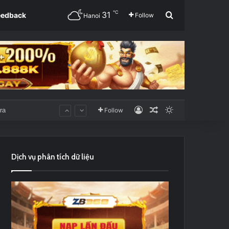
℃
31
Search for
eedback
Follow
Hanoi
Log In
Random Article
Switch skin
Follow
Dịch vụ phân tích dữ liệu