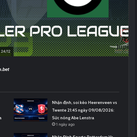
 24/12
.bet
Nhận định, soi kèo Heerenveen vs
Twente 21:45 ngày 09/08/2026:
a
Sức nóng Abe Lenstra
1 ngày ago