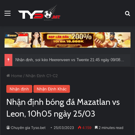
Menu
Se
Nhận định, soi kèo Heerenveen vs Twente 21:45 ngày 09/08/2026: Sức nóng Abe Lenstra
Home
/
Nhận Định C1-C2
Nhận định
Nhận Định Khác
Nhận định bóng đá Mazatlan vs
Leon, 10h05 ngày 25/03
Chuyên gia Tyso.bet
25/03/2023
4.159
2 minutes read