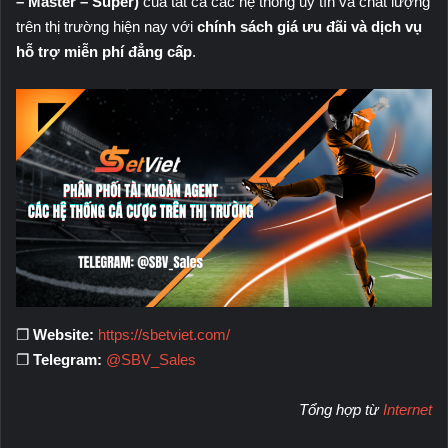
– Master – Super)
của tất cả các hệ thống uy tín và chất lượng
trên thị trường hiện nay với
chính sách giá ưu đãi và dịch vụ
hỗ trợ miễn phí đẳng cấp
.
❐
Website:
https://sbetviet.com/
❐
Telegram:
@SBV_Sales
Tổng hợp từ
Internet