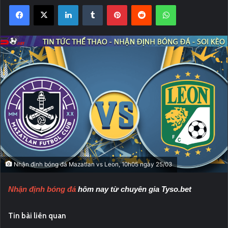
Facebook
X
LinkedIn
Tumblr
Pinterest
Reddit
WhatsApp
Nhận định bóng đá Mazatlan vs Leon, 10h05 ngày 25/03
Nhận định bóng đá
hôm nay từ chuyên gia Tyso.bet
Tin bài liên quan