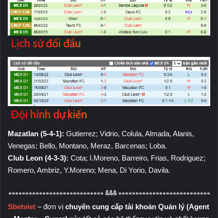
Lịch sử đối đầu
Đội hình dự kiến
Mazatlan (5-4-1):
Gutierrez; Vidrio, Colula, Almada, Alanis,
Venegas; Bello, Montano, Meraz, Barcenas; Loba.
Club Leon (4-3-3):
Cota; I.Moreno, Barreiro, Frias, Rodriguez;
Romero, Ambriz, Y.Moreno; Mena, Di Yorio, Davila.
============================ &&& ===========================
Sbetviet
– đơn vị
chuyên cung cấp tài khoản Quản lý (Agent