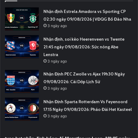
Nhận định Estrela Amadora vs Sporting CP
02:30 ngày 09/08/2026 | VĐQG Bồ Đào Nha
3 ngày ago
Nhận định, soi kèo Heerenveen vs Twente
21:45 ngày 09/08/2026: Sức nóng Abe
Lenstra
3 ngày ago
Nhận Định PEC Zwolle vs Ajax 19h30 Ngày
09/08/2026: Cái Dớp Lịch Sử
3 ngày ago
Nhận Định Sparta Rotterdam Vs Feyenoord
17:15 Ngày 09/08/2026: Pháo Đài Het Kasteel
3 ngày ago