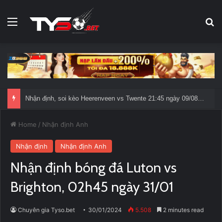
Menu
Se
Nhận định, soi kèo Heerenveen vs Twente 21:45 ngày 09/08/2026: Sức nóng Abe Lenstra
Home
/
Nhận định Anh
Nhận định
Nhận định Anh
Nhận định bóng đá Luton vs
Brighton, 02h45 ngày 31/01
Chuyên gia Tyso.bet
30/01/2024
5.508
2 minutes read