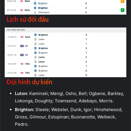
Lịch sử đối đầu
Đội hình dự kiến
Luton:
Kaminski; Mengi, Osho, Bell; Ogbene, Barkley,
Lokonga, Doughty; Townsend, Adebayo, Morris.
Brighton:
Steele; Webster, Dunk, Igor; Hinshelwood,
Gross, Gilmour, Estupinan; Buonanotte, Welbeck,
Pedro.