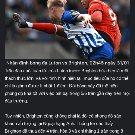
Nhận định bóng đá Luton vs Brighton, 02h45 ngày 31/01
Trận đấu cuối tuần tới của Luton trước Brighton hứa hẹn là một
thách thức lớn, và với tình hình hiện tại, mục tiêu của họ có thể
chỉ là giành được ít nhất 1 điểm. Đội bóng này đã thể hiện
phong độ khá tốt với việc bất bại trong 5/6 trận gần đây trên mọi
đấu trường.
Tuy nhiên, Brighton cũng không phải là đội có phong độ sân
khách ấn tượng tại Ngoại hạng Anh. Thống kê cho thấy
Brighton đã thua đến 4 trận, hòa 3 và chỉ thắng 1 trận trong 8